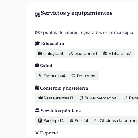
Servicios y equipamientos
🏪
190 puntos de interés registrados en el municipio.
🎓 Educación
🏫 Colegios
6
👶 Guarderías
1
📚 Bibliotecas
1
🏥 Salud
💊 Farmacias
4
🦷 Dentistas
1
🛍️ Comercio y hostelería
🍽️ Restaurantes
13
🛒 Supermercados
1
🥖 Pana
🏛️ Servicios públicos
🅿️ Parkings
12
🚔 Policía
1
📮 Oficinas de correo
🏅 Deporte