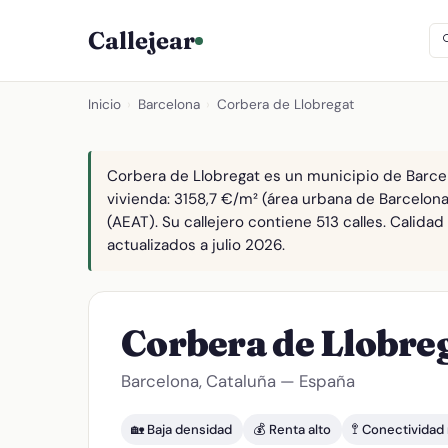
Callejear
Inicio
›
Barcelona
›
Corbera de Llobregat
Corbera de Llobregat es un municipio de Barcel
vivienda: 3158,7 €/m² (área urbana de Barcelon
(AEAT). Su callejero contiene 513 calles. Calid
actualizados a julio 2026.
Corbera de Llobre
Barcelona, Cataluña — España
🏡 Baja densidad
💰 Renta alto
🚏 Conectivida