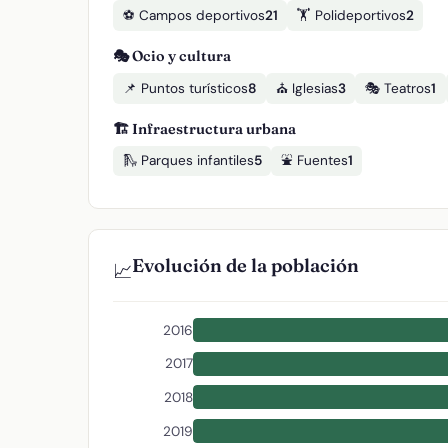
⚽ Campos deportivos
21
🏋️ Polideportivos
2
🎭 Ocio y cultura
📌 Puntos turísticos
8
⛪ Iglesias
3
🎭 Teatros
1
🏗️ Infraestructura urbana
🛝 Parques infantiles
5
⛲ Fuentes
1
Evolución de la población
📈
2016
2017
2018
2019