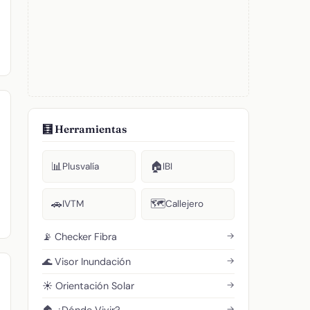
🧮 Herramientas
📊
🏠
Plusvalía
IBI
🚗
🗺️
IVTM
Callejero
→
📡 Checker Fibra
→
🌊 Visor Inundación
→
☀️ Orientación Solar
→
🏠 ¿Dónde Vivir?