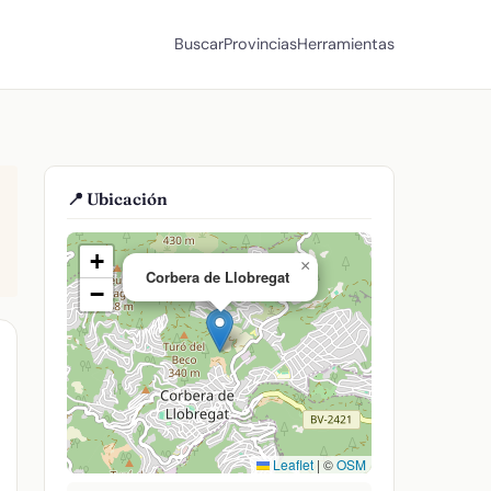
Buscar
Provincias
Herramientas
📍 Ubicación
+
×
Corbera de Llobregat
−
Leaflet
|
©
OSM