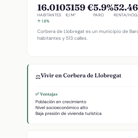
16.010
3159 €
5.9%
52.46
HABITANTES
€/M²
PARO
RENTA/HOG
↑ 1.8%
Corbera de Llobregat es un municipio de Barce
habitantes y 513 calles.
Vivir en Corbera de Llobregat
⚖️
✅ Ventajas
Población en crecimiento
Nivel socioeconómico alto
Baja presión de vivienda turística