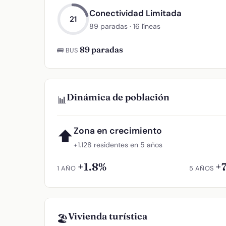
Conectividad Limitada
21
89 paradas · 16 líneas
89 paradas
🚌 BUS
Dinámica de población
📊
Zona en crecimiento
⬆
+1.128 residentes en 5 años
+1.8%
+
1 AÑO
5 AÑOS
Vivienda turística
🏖️