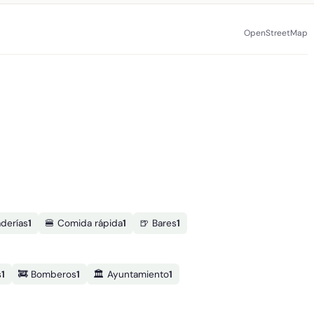
OpenStreetMap
derías
1
🍔 Comida rápida
1
🍺 Bares
1
s
1
🚒 Bomberos
1
🏛️ Ayuntamiento
1