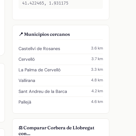
41.422465, 1.931175
📍 Municipios cercanos
3.6 km
Castellví de Rosanes
3.7 km
Cervelló
3.3 km
La Palma de Cervelló
4.8 km
Vallirana
4.2 km
Sant Andreu de la Barca
4.6 km
Pallejà
⚖️ Comparar Corbera de Llobregat
con...