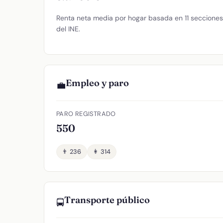
Renta neta media por hogar basada en 11 secciones 
del INE.
Empleo y paro
💼
PARO REGISTRADO
550
👨 236
👩 314
Transporte público
🚍