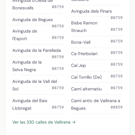
Avinguda d'Olesa de
08759
Bonesvalls
Avinguda dels Pinars
08759
Avinguda de Begues
Bisbe Ramon
08759
08759
Strauch
Avinguda de
08759
l'Esport
08759
Bona-Vall
Avinguda de la Parellada
08759
Ca l'Herbolari
08759
Avinguda de la
08759
Cal Jep
08759
Selva Negra
08759
Cal Torrillo (De)
Avinguda de la Vall del
08759
08759
Sol
Camí alternatiu
Avinguda del Baix
Camí antic de Vallirana a
08759
08859
Llobregat
Begues
Ver las 330 calles de Vallirana →