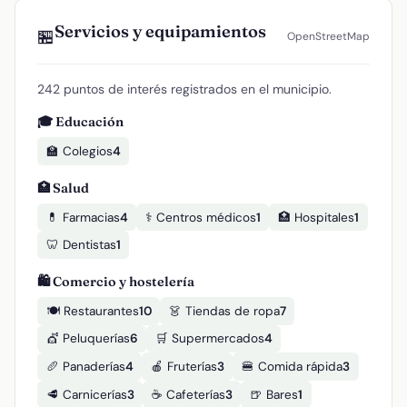
Servicios y equipamientos
🏪
OpenStreetMap
242 puntos de interés registrados en el municipio.
🎓 Educación
🏫 Colegios
4
🏥 Salud
💊 Farmacias
4
⚕️ Centros médicos
1
🏥 Hospitales
1
🦷 Dentistas
1
🛍️ Comercio y hostelería
🍽️ Restaurantes
10
👗 Tiendas de ropa
7
💇 Peluquerías
6
🛒 Supermercados
4
🥖 Panaderías
4
🍎 Fruterías
3
🍔 Comida rápida
3
🥩 Carnicerías
3
☕ Cafeterías
3
🍺 Bares
1