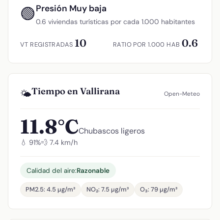
Presión Muy baja
🟢
0.6 viviendas turísticas por cada 1.000 habitantes
10
0.6
VT REGISTRADAS
RATIO POR 1.000 HAB
Tiempo en Vallirana
🌤️
Open-Meteo
11.8°C
Chubascos ligeros
💧 91%
💨 7.4 km/h
Calidad del aire:
Razonable
PM2.5: 4.5 µg/m³
NO₂: 7.5 µg/m³
O₃: 79 µg/m³