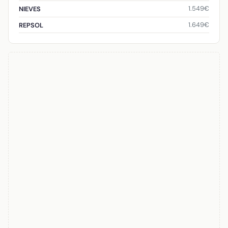
1.549€
NIEVES
1.649€
REPSOL