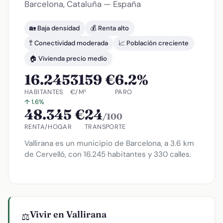
Barcelona, Cataluña — España
🏡 Baja densidad
💰 Renta alto
🚏 Conectividad moderada
📈 Población creciente
🏠 Vivienda precio medio
16.245
3159 €
6.2%
HABITANTES
€/M²
PARO
↑ 1.6%
48.345 €
24
/100
RENTA/HOGAR
TRANSPORTE
Vallirana es un municipio de Barcelona, a 3.6 km
de Cervelló, con 16.245 habitantes y 330 calles.
Vivir en Vallirana
⚖️