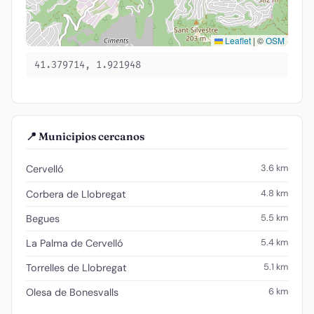
Leaflet
|
©
OSM
41.379714, 1.921948
📍 Municipios cercanos
3.6 km
Cervelló
4.8 km
Corbera de Llobregat
5.5 km
Begues
5.4 km
La Palma de Cervelló
5.1 km
Torrelles de Llobregat
6 km
Olesa de Bonesvalls