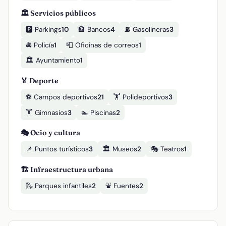
🏛️ Servicios públicos
🅿️ Parkings
10
🏦 Bancos
4
⛽ Gasolineras
3
🚔 Policía
1
📮 Oficinas de correos
1
🏛️ Ayuntamiento
1
🏅 Deporte
⚽ Campos deportivos
21
🏋️ Polideportivos
3
🏋️ Gimnasios
3
🏊 Piscinas
2
🎭 Ocio y cultura
📌 Puntos turísticos
3
🏛️ Museos
2
🎭 Teatros
1
🏗️ Infraestructura urbana
🛝 Parques infantiles
2
⛲ Fuentes
2