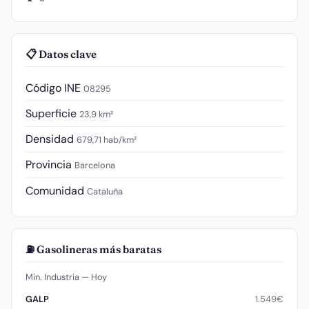
📋 Datos clave
Código INE
08295
Superficie
23,9 km²
Densidad
679,71 hab/km²
Provincia
Barcelona
Comunidad
Cataluña
⛽ Gasolineras más baratas
Min. Industria — Hoy
1.549€
GALP