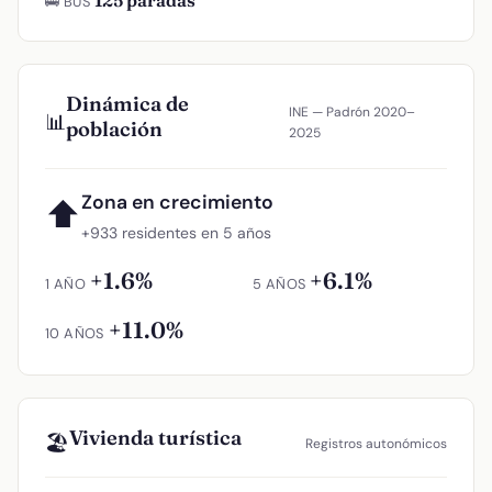
125 paradas
🚌 BUS
Dinámica de
INE — Padrón 2020–
📊
población
2025
Zona en crecimiento
⬆
+933 residentes en 5 años
+1.6%
+6.1%
1 AÑO
5 AÑOS
+11.0%
10 AÑOS
Vivienda turística
🏖️
Registros autonómicos