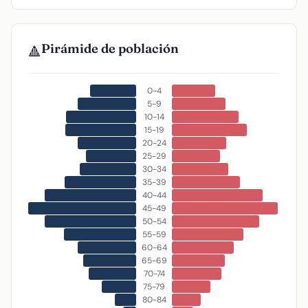
Pirámide de población
🔺
0-4
5-9
10-14
15-19
20-24
25-29
30-34
35-39
40-44
45-49
50-54
55-59
60-64
65-69
70-74
75-79
80-84