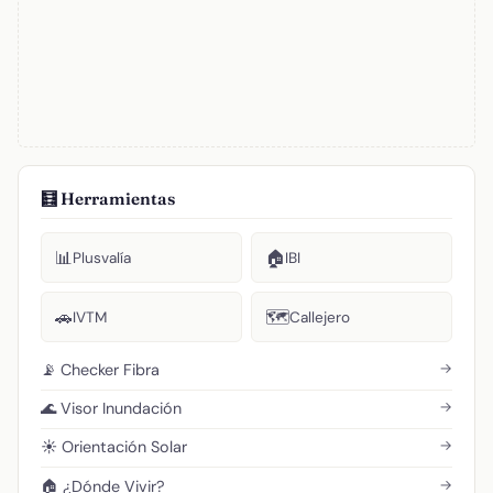
🧮 Herramientas
📊
🏠
Plusvalía
IBI
🚗
🗺️
IVTM
Callejero
→
📡 Checker Fibra
→
🌊 Visor Inundación
→
☀️ Orientación Solar
→
🏠 ¿Dónde Vivir?