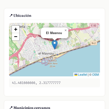
📍 Ubicación
+
×
El Masnou
−
Leaflet
|
©
OSM
41.481666666, 2.317777777
📍 Municipios cercanos