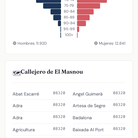
75-79
80-84
85-89
90-94
95-99
100+
🔵 Hombres: 11.920
🔴 Mujeres: 12.841
Callejero de El Masnou
🗺️
08320
08320
Abat Escarré
Angel Guimerà
08320
08320
Adra
Artesa de Segre
08320
08320
Adra
Badalona
08320
08320
Agricultura
Baixada Al Port