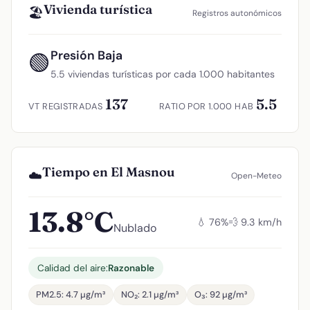
Vivienda turística
🏖️
Registros autonómicos
Presión Baja
🟢
5.5 viviendas turísticas por cada 1.000 habitantes
137
5.5
VT REGISTRADAS
RATIO POR 1.000 HAB
Tiempo en El Masnou
☁️
Open-Meteo
13.8°C
💧 76%
💨 9.3 km/h
Nublado
Calidad del aire:
Razonable
PM2.5: 4.7 µg/m³
NO₂: 2.1 µg/m³
O₃: 92 µg/m³