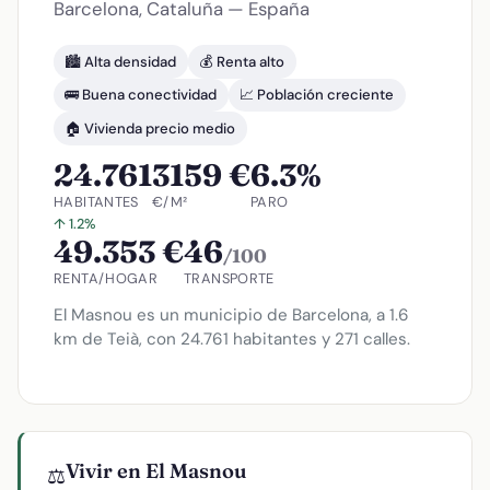
Barcelona, Cataluña — España
🏙️ Alta densidad
💰 Renta alto
🚌 Buena conectividad
📈 Población creciente
🏠 Vivienda precio medio
24.761
3159 €
6.3%
HABITANTES
€/M²
PARO
↑ 1.2%
49.353 €
46
/100
RENTA/HOGAR
TRANSPORTE
El Masnou es un municipio de Barcelona, a 1.6
km de Teià, con 24.761 habitantes y 271 calles.
Vivir en El Masnou
⚖️