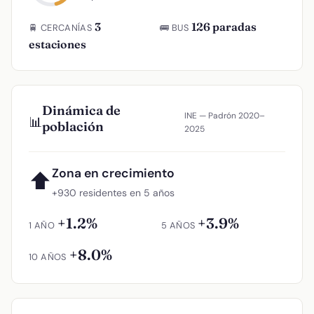
3
126 paradas
🚆 CERCANÍAS
🚌 BUS
estaciones
Dinámica de
INE — Padrón 2020–
📊
población
2025
Zona en crecimiento
⬆
+930 residentes en 5 años
+1.2%
+3.9%
1 AÑO
5 AÑOS
+8.0%
10 AÑOS