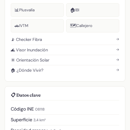
📊
🏠
Plusvalía
IBI
🚗
🗺️
IVTM
Callejero
→
📡 Checker Fibra
→
🌊 Visor Inundación
→
☀️ Orientación Solar
→
🏠 ¿Dónde Vivir?
📋 Datos clave
Código INE
08118
Superficie
3,4 km²