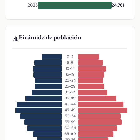
2025
24.761
Pirámide de población
🔺
0-4
5-9
10-14
15-19
20-24
25-29
30-34
35-39
40-44
45-49
50-54
55-59
60-64
65-69
70-74