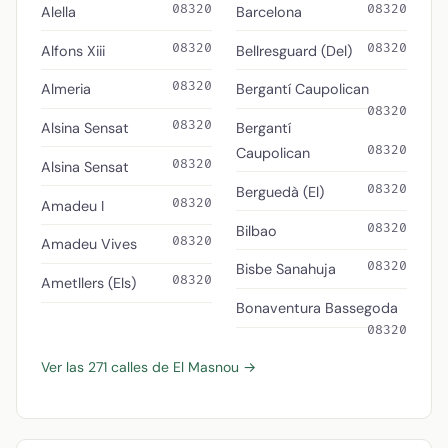
08320
08320
Alella
Barcelona
08320
08320
Alfons Xiii
Bellresguard (Del)
08320
Almeria
Bergantí Caupolican
08320
08320
Alsina Sensat
Bergantí
08320
Caupolican
08320
Alsina Sensat
08320
Berguedà (El)
08320
Amadeu I
08320
Bilbao
08320
Amadeu Vives
08320
Bisbe Sanahuja
08320
Ametllers (Els)
Bonaventura Bassegoda
08320
Ver las 271 calles de El Masnou →