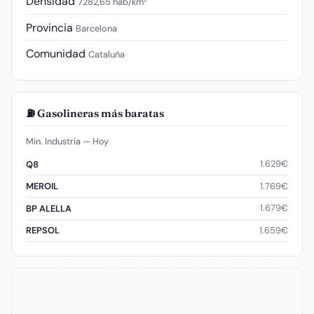
Densidad
7282,65 hab/km²
Provincia
Barcelona
Comunidad
Cataluña
⛽ Gasolineras más baratas
Min. Industria — Hoy
1.629€
Q8
1.769€
MEROIL
1.679€
BP ALELLA
1.659€
REPSOL