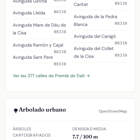
Avinguda Girona
08338
Caritat
08338
Avinguda Lleida
Avinguda de la Pedra
08338
Blanca
Avinguda Mare de Déu de
08338
la Cisa
Avinguda del Canigó
08338
Avinguda Ramón y Cajal
Avinguda del Collet
08338
08338
de la Cisa
Avinguda Sant Pere
08338
Ver las 377 calles de Premià de Dalt →
Arbolado urbano
🌳
OpenStreetMap
ÁRBOLES
DENSIDAD MEDIA
CARTOGRAFIADOS
7.7 / 100 m