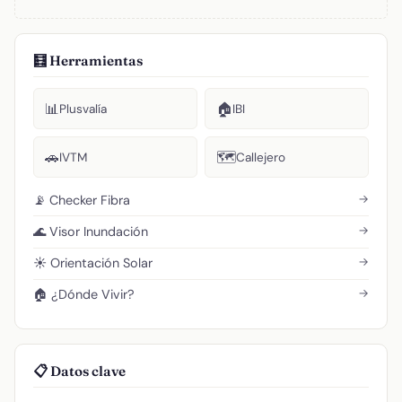
🧮 Herramientas
📊
🏠
Plusvalía
IBI
🚗
🗺️
IVTM
Callejero
→
📡 Checker Fibra
→
🌊 Visor Inundación
→
☀️ Orientación Solar
→
🏠 ¿Dónde Vivir?
📋 Datos clave