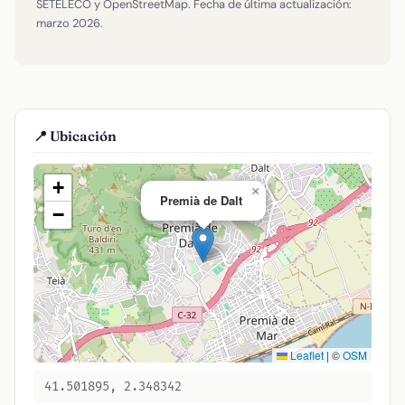
SETELECO y OpenStreetMap. Fecha de última actualización:
marzo 2026.
📍 Ubicación
+
×
Premià de Dalt
−
Leaflet
|
©
OSM
41.501895, 2.348342