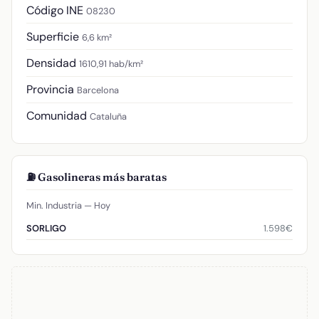
Código INE
08230
Superficie
6,6 km²
Densidad
1610,91 hab/km²
Provincia
Barcelona
Comunidad
Cataluña
⛽ Gasolineras más baratas
Min. Industria — Hoy
1.598€
SORLIGO