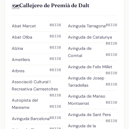
Callejero de Premià de Dalt
🗺️
08338
08338
Abat Marcet
Avinguda Tarragona
08338
Abat Oliba
Avinguda de Catalunya
08338
08338
Alzina
Avinguda de
08338
Comtal
08338
Ametllers
Avinguda de Felix Millet
08338
Arbres
08338
Avinguda de Josep
Associació Cultural I
08338
Tarradellas
Recreativa Carnestoltes
08338
Avinguda de Manso
Autopista del
08338
Montserrat
08338
Maresme
Avinguda de Sant Pere
08338
Avinguda Barcelona
08338
Avinguda de la
08338