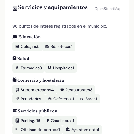
Servicios y equipamientos
🏪
OpenStreetMap
96 puntos de interés registrados en el municipio.
🎓 Educación
🏫 Colegios
5
📚 Bibliotecas
1
🏥 Salud
💊 Farmacias
3
🏥 Hospitales
1
🛍️ Comercio y hostelería
🛒 Supermercados
4
🍽️ Restaurantes
3
🥖 Panaderías
1
☕ Cafeterías
1
🍺 Bares
1
🏛️ Servicios públicos
🅿️ Parkings
15
⛽ Gasolineras
1
📮 Oficinas de correos
1
🏛️ Ayuntamiento
1