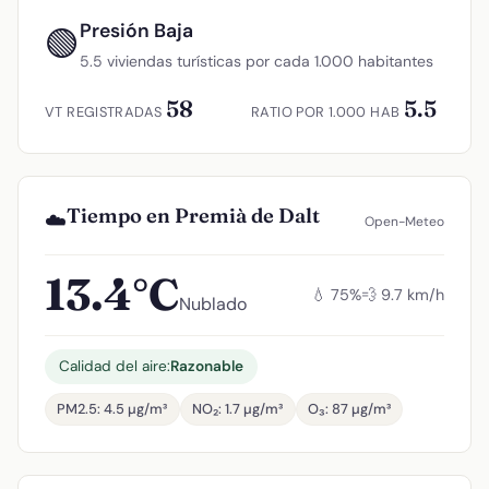
Presión Baja
🟢
5.5 viviendas turísticas por cada 1.000 habitantes
58
5.5
VT REGISTRADAS
RATIO POR 1.000 HAB
Tiempo en Premià de Dalt
☁️
Open-Meteo
13.4°C
💧 75%
💨 9.7 km/h
Nublado
Calidad del aire:
Razonable
PM2.5: 4.5 µg/m³
NO₂: 1.7 µg/m³
O₃: 87 µg/m³