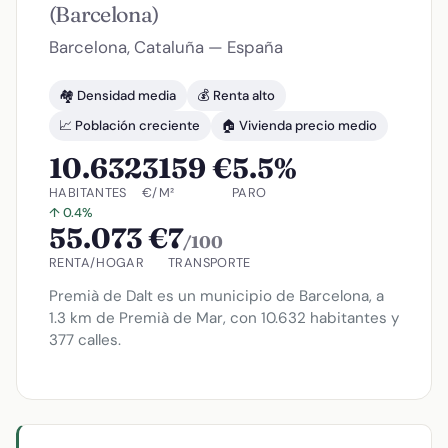
(Barcelona)
Barcelona, Cataluña — España
🏘️ Densidad media
💰 Renta alto
📈 Población creciente
🏠 Vivienda precio medio
10.632
3159 €
5.5%
HABITANTES
€/M²
PARO
↑ 0.4%
55.073 €
7
/100
RENTA/HOGAR
TRANSPORTE
Premià de Dalt es un municipio de Barcelona, a
1.3 km de Premià de Mar, con 10.632 habitantes y
377 calles.