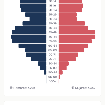
10-14
15-19
20-24
25-29
30-34
35-39
40-44
45-49
50-54
55-59
60-64
65-69
70-74
75-79
80-84
85-89
90-94
95-99
100+
🔵 Hombres: 5.275
🔴 Mujeres: 5.357