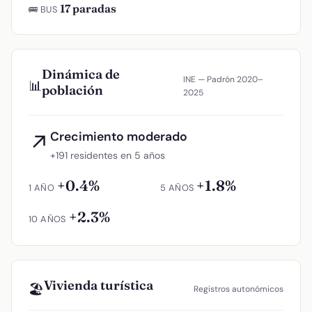
17 paradas
🚌 BUS
Dinámica de
INE — Padrón 2020–
📊
población
2025
Crecimiento moderado
↗
+191 residentes en 5 años
+0.4%
+1.8%
1 AÑO
5 AÑOS
+2.3%
10 AÑOS
Vivienda turística
🏖️
Registros autonómicos