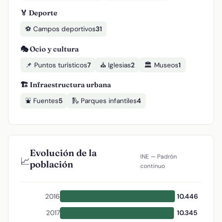
🏅 Deporte
⚽ Campos deportivos
31
🎭 Ocio y cultura
📌 Puntos turísticos
7
⛪ Iglesias
2
🏛️ Museos
1
🏗️ Infraestructura urbana
⛲ Fuentes
5
🛝 Parques infantiles
4
Evolución de la
INE — Padrón
📈
población
continuo
2016
10.446
2017
10.345