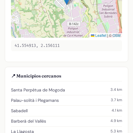
Leaflet
|
©
OSM
41.554913, 2.156111
📍 Municipios cercanos
3.4 km
Santa Perpètua de Mogoda
3.7 km
Palau-solità i Plegamans
4.1 km
Sabadell
4.9 km
Barberà del Vallès
5.3 km
La Llagosta