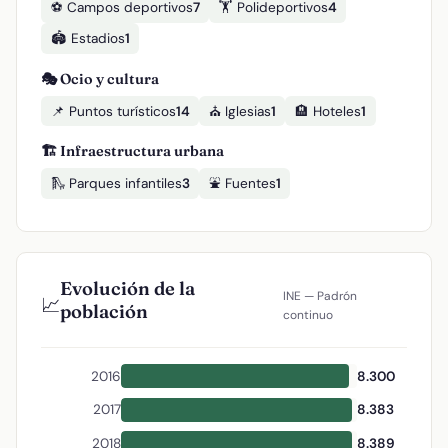
⚽ Campos deportivos
7
🏋️ Polideportivos
4
🏟️ Estadios
1
🎭 Ocio y cultura
📌 Puntos turísticos
14
⛪ Iglesias
1
🏨 Hoteles
1
🏗️ Infraestructura urbana
🛝 Parques infantiles
3
⛲ Fuentes
1
Evolución de la
INE — Padrón
📈
población
continuo
2016
8.300
2017
8.383
2018
8.389