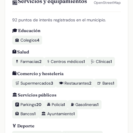
Servicios y equipamientos
🏪
OpenStreetMap
92 puntos de interés registrados en el municipio.
🎓 Educación
🏫 Colegios
4
🏥 Salud
💊 Farmacias
2
⚕️ Centros médicos
1
🩺 Clínicas
1
🛍️ Comercio y hostelería
🛒 Supermercados
3
🍽️ Restaurantes
2
🍺 Bares
1
🏛️ Servicios públicos
🅿️ Parkings
20
🚔 Policía
1
⛽ Gasolineras
1
🏦 Bancos
1
🏛️ Ayuntamiento
1
🏅 Deporte