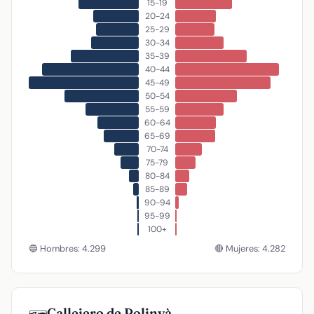
15-19
20-24
25-29
30-34
35-39
40-44
45-49
50-54
55-59
60-64
65-69
70-74
75-79
80-84
85-89
90-94
95-99
100+
🔵 Hombres: 4.299
🔴 Mujeres: 4.282
Callejero de Polinyà