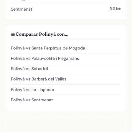
5.9 km
Sentmenat
⚖️ Comparar Polinyà con...
Polinyà vs Santa Perpètua de Mogoda
Polinyà vs Palau-solità i Plegamans
Polinyà vs Sabadell
Polinyà vs Barberà del Vallès
Polinyà vs La Llagosta
Polinyà vs Sentmenat