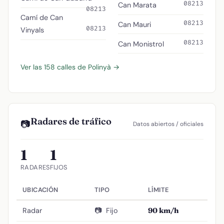
08213
Can Marata
08213
Camí de Can
08213
Can Mauri
08213
Vinyals
08213
Can Monistrol
Ver las 158 calles de Polinyà →
Radares de tráfico
📷
Datos abiertos / oficiales
1
1
RADARES
FIJOS
UBICACIÓN
TIPO
LÍMITE
Radar
📷
Fijo
90 km/h