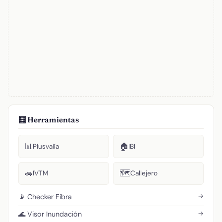
🧮 Herramientas
📊
🏠
Plusvalía
IBI
🚗
🗺️
IVTM
Callejero
→
📡 Checker Fibra
→
🌊 Visor Inundación