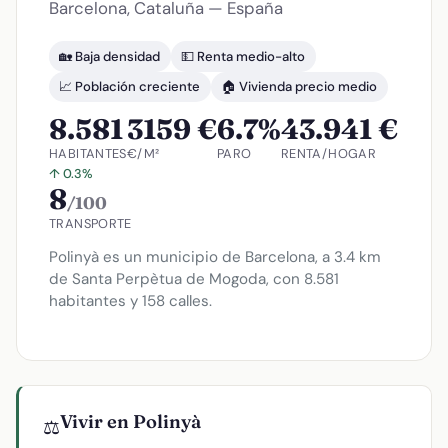
Barcelona, Cataluña — España
🏡 Baja densidad
💵 Renta medio-alto
📈 Población creciente
🏠 Vivienda precio medio
8.581
3159 €
6.7%
43.941 €
HABITANTES
€/M²
PARO
RENTA/HOGAR
↑ 0.3%
8
/100
TRANSPORTE
Polinyà es un municipio de Barcelona, a 3.4 km
de Santa Perpètua de Mogoda, con 8.581
habitantes y 158 calles.
Vivir en Polinyà
⚖️