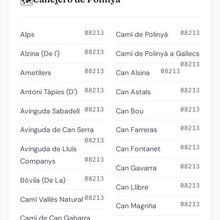
🗺️
08213
08213
Alps
Camí de Polinyà
08213
Alzina (De l')
Camí de Polinyà a Gallecs
08213
08213
08213
Ametllers
Can Alsina
08213
08213
Antoni Tàpies (D')
Can Astals
08213
08213
Avinguda Sabadell
Can Bou
08213
Avinguda de Can Serra
Can Farreras
08213
08213
Avinguda de Lluís
Can Fontanet
08213
Companys
08213
Can Gavarra
08213
Bòvila (De La)
08213
Can Llibre
08213
Camí Vallès Natural
08213
Can Magriña
Camí de Can Gabarra