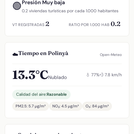
Presión Muy baja
🟢
0.2 viviendas turísticas por cada 1.000 habitantes
2
0.2
VT REGISTRADAS
RATIO POR 1.000 HAB
Tiempo en Polinyà
☁️
Open-Meteo
13.3°C
💧 77%
💨 7.8 km/h
Nublado
Calidad del aire:
Razonable
PM2.5: 5.7 µg/m³
NO₂: 4.5 µg/m³
O₃: 84 µg/m³