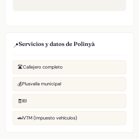
Servicios y datos de Polinyà
📍
Callejero completo
🛣️
Plusvalía municipal
💰
IBI
🧾
IVTM (impuesto vehículos)
🚗