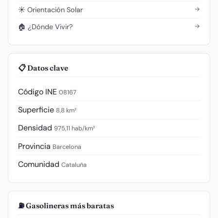
→
☀️ Orientación Solar
→
🏠 ¿Dónde Vivir?
📋 Datos clave
Código INE
08167
Superficie
8,8 km²
Densidad
975,11 hab/km²
Provincia
Barcelona
Comunidad
Cataluña
⛽ Gasolineras más baratas