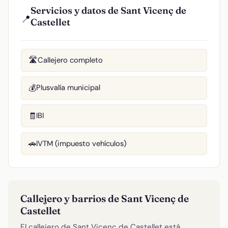
Servicios y datos de Sant Vicenç de
📍
Castellet
Callejero completo
🛣️
Plusvalía municipal
💰
IBI
🧾
IVTM (impuesto vehículos)
🚗
Callejero y barrios de Sant Vicenç de
Castellet
El callejero de Sant Vicenç de Castellet está