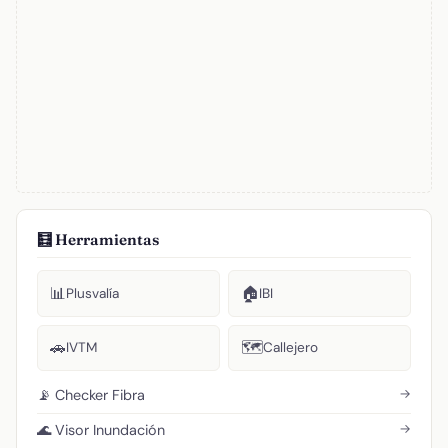
🧮 Herramientas
📊
🏠
Plusvalía
IBI
🚗
🗺️
IVTM
Callejero
→
📡 Checker Fibra
→
🌊 Visor Inundación