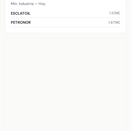
Min. Industria — Hoy
1.519€
ESCLATOIL
1.679€
PETRONOR