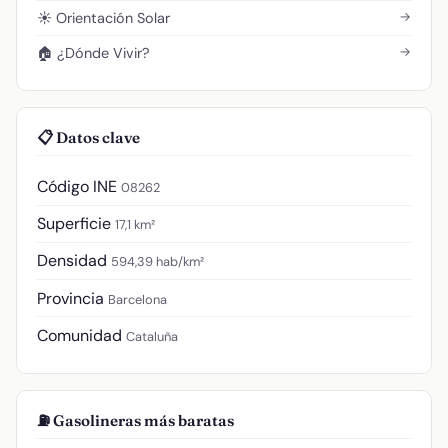
→
☀️ Orientación Solar
→
🏠 ¿Dónde Vivir?
📋 Datos clave
Código INE
08262
Superficie
17,1 km²
Densidad
594,39 hab/km²
Provincia
Barcelona
Comunidad
Cataluña
⛽ Gasolineras más baratas