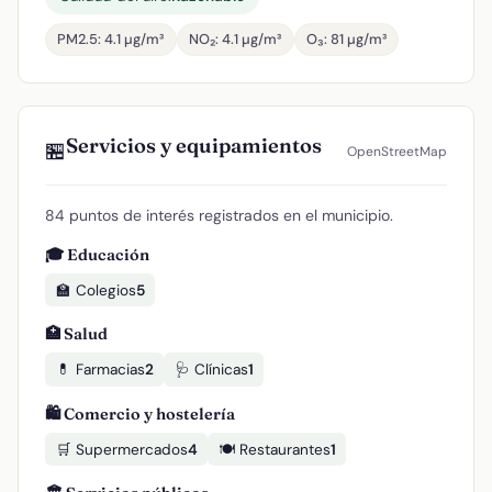
PM2.5: 4.1 µg/m³
NO₂: 4.1 µg/m³
O₃: 81 µg/m³
Servicios y equipamientos
🏪
OpenStreetMap
84 puntos de interés registrados en el municipio.
🎓 Educación
🏫 Colegios
5
🏥 Salud
💊 Farmacias
2
🩺 Clínicas
1
🛍️ Comercio y hostelería
🛒 Supermercados
4
🍽️ Restaurantes
1