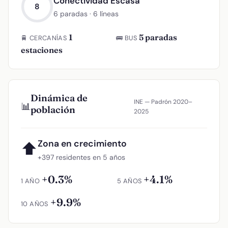
Conectividad Escasa
8
6 paradas · 6 líneas
1
5 paradas
🚆 CERCANÍAS
🚌 BUS
estaciones
Dinámica de
INE — Padrón 2020–
📊
población
2025
Zona en crecimiento
⬆
+397 residentes en 5 años
+0.3%
+4.1%
1 AÑO
5 AÑOS
+9.9%
10 AÑOS