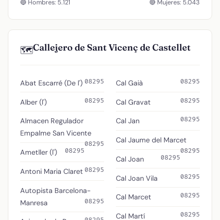
🔵 Hombres: 5.121
🔴 Mujeres: 5.043
Callejero de Sant Vicenç de Castellet
🗺️
08295
08295
Abat Escarré (De l')
Cal Gaià
08295
08295
Alber (l')
Cal Gravat
08295
Almacen Regulador
Cal Jan
Empalme San Vicente
Cal Jaume del Marcet
08295
08295
08295
Ametller (l')
08295
Cal Joan
08295
Antoni Maria Claret
08295
Cal Joan Vila
Autopista Barcelona-
08295
Cal Marcet
08295
Manresa
08295
Cal Martí