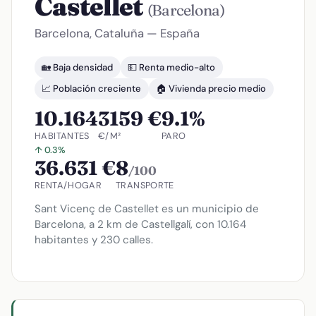
Castellet
(Barcelona)
Barcelona, Cataluña — España
🏡 Baja densidad
💵 Renta medio-alto
📈 Población creciente
🏠 Vivienda precio medio
10.164
3159 €
9.1%
HABITANTES
€/M²
PARO
↑ 0.3%
36.631 €
8
/100
RENTA/HOGAR
TRANSPORTE
Sant Vicenç de Castellet es un municipio de
Barcelona, a 2 km de Castellgalí, con 10.164
habitantes y 230 calles.