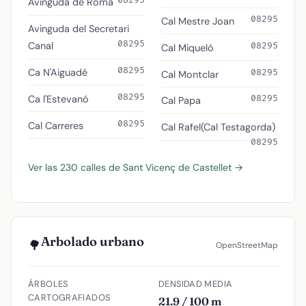
08295
Avinguda de Roma
08295
Cal Mestre Joan
Avinguda del Secretari
08295
Canal
08295
Cal Miqueló
08295
Ca N'Aiguadé
08295
Cal Montclar
08295
Ca l'Estevanó
08295
Cal Papa
08295
Cal Carreres
Cal Rafel(Cal Testagorda)
08295
Ver las 230 calles de Sant Vicenç de Castellet →
Arbolado urbano
🌳
OpenStreetMap
ÁRBOLES
DENSIDAD MEDIA
CARTOGRAFIADOS
21.9 / 100 m