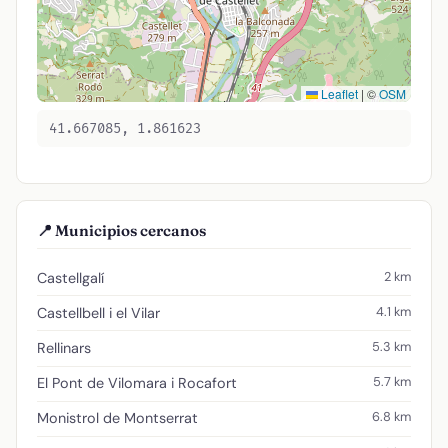
Leaflet
|
©
OSM
41.667085, 1.861623
📍 Municipios cercanos
2 km
Castellgalí
4.1 km
Castellbell i el Vilar
5.3 km
Rellinars
5.7 km
El Pont de Vilomara i Rocafort
6.8 km
Monistrol de Montserrat