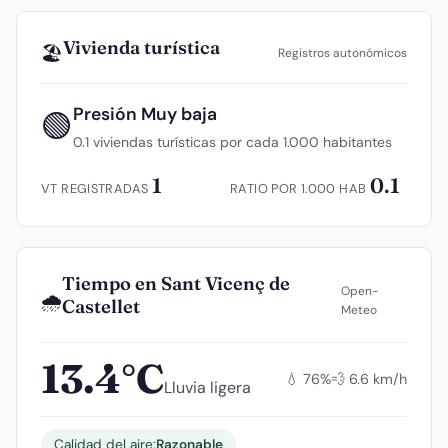
Vivienda turística
🏖️
Registros autonómicos
Presión Muy baja
🟢
0.1 viviendas turísticas por cada 1.000 habitantes
1
0.1
VT REGISTRADAS
RATIO POR 1.000 HAB
Tiempo en Sant Vicenç de
Open-
🌧️
Castellet
Meteo
13.4°C
💧 76%
💨 6.6 km/h
Lluvia ligera
Calidad del aire:
Razonable