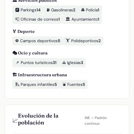
🏛️ Servicios públicos
🅿️ Parkings
14
⛽ Gasolineras
2
🚔 Policía
1
📮 Oficinas de correos
1
🏛️ Ayuntamiento
1
🏅 Deporte
⚽ Campos deportivos
5
🏋️ Polideportivos
2
🎭 Ocio y cultura
📌 Puntos turísticos
31
⛪ Iglesias
3
🏗️ Infraestructura urbana
🛝 Parques infantiles
5
⛲ Fuentes
5
Evolución de la
INE — Padrón
📈
población
continuo