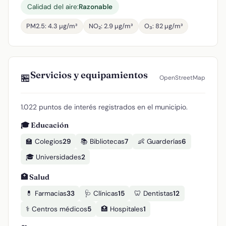
Calidad del aire:
Razonable
PM2.5: 4.3 µg/m³
NO₂: 2.9 µg/m³
O₃: 82 µg/m³
Servicios y equipamientos
🏪
OpenStreetMap
1.022 puntos de interés registrados en el municipio.
🎓 Educación
🏫 Colegios
29
📚 Bibliotecas
7
👶 Guarderías
6
🎓 Universidades
2
🏥 Salud
💊 Farmacias
33
🩺 Clínicas
15
🦷 Dentistas
12
⚕️ Centros médicos
5
🏥 Hospitales
1