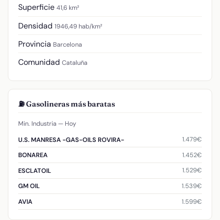
Superficie
41,6 km²
Densidad
1946,49 hab/km²
Provincia
Barcelona
Comunidad
Cataluña
⛽ Gasolineras más baratas
Min. Industria — Hoy
1.479€
U.S. MANRESA -GAS-OILS ROVIRA-
1.452€
BONAREA
1.529€
ESCLATOIL
1.539€
GM OIL
1.599€
AVIA