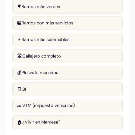
Barrios más verdes
🌳
Barrios con más servicios
🏪
Barrios más caminables
🚶
Callejero completo
🛣️
Plusvalía municipal
💰
IBI
🧾
IVTM (impuesto vehículos)
🚗
¿Vivir en Manresa?
🏠