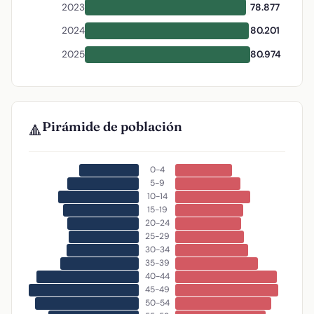
2023
78.877
2024
80.201
2025
80.974
Pirámide de población
🔺
0-4
5-9
10-14
15-19
20-24
25-29
30-34
35-39
40-44
45-49
50-54