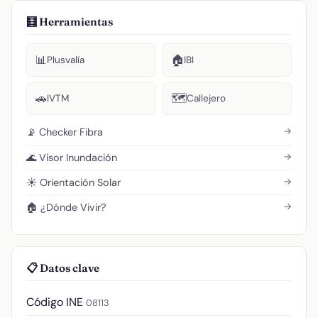
🧮 Herramientas
📊
🏠
Plusvalía
IBI
🚗
🗺️
IVTM
Callejero
→
📡 Checker Fibra
→
🌊 Visor Inundación
→
☀️ Orientación Solar
→
🏠 ¿Dónde Vivir?
📋 Datos clave
Código INE
08113