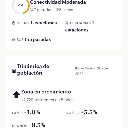
Conectividad Moderada
44
147 paradas · 126 líneas
1 estaciones
1
🚇 METRO
🚆 CERCANÍAS
estaciones
145 paradas
🚌 BUS
Dinámica de
INE — Padrón 2020–
📊
población
2025
Zona en crecimiento
⬆
+2.729 residentes en 5 años
+1.0%
+3.5%
1 AÑO
5 AÑOS
+8.5%
10 AÑOS