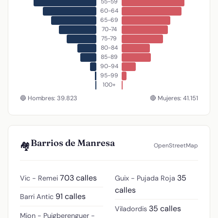
55-59
60-64
65-69
70-74
75-79
80-84
85-89
90-94
95-99
100+
🔵 Hombres: 39.823
🔴 Mujeres: 41.151
Barrios de Manresa
🏘️
OpenStreetMap
703 calles
35
Vic - Remei
Guix - Pujada Roja
calles
91 calles
Barri Antic
35 calles
Viladordis
Mion - Puigberenguer -