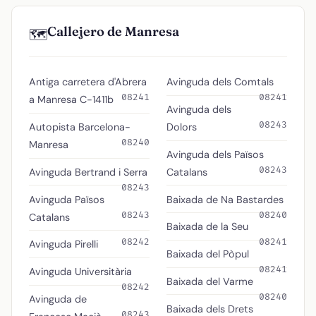
Callejero de Manresa
🗺️
Antiga carretera d'Abrera
Avinguda dels Comtals
08241
08241
a Manresa C-1411b
Avinguda dels
08243
Autopista Barcelona-
Dolors
08240
Manresa
Avinguda dels Països
08243
Avinguda Bertrand i Serra
Catalans
08243
Avinguda Països
Baixada de Na Bastardes
08243
08240
Catalans
Baixada de la Seu
08242
08241
Avinguda Pirelli
Baixada del Pòpul
08241
Avinguda Universitària
Baixada del Varme
08242
08240
Avinguda de
Baixada dels Drets
08243