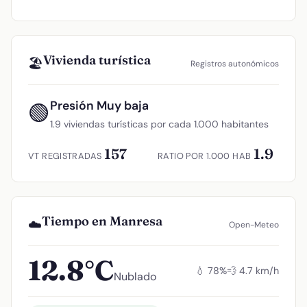
Vivienda turística
🏖️
Registros autonómicos
Presión Muy baja
🟢
1.9 viviendas turísticas por cada 1.000 habitantes
157
1.9
VT REGISTRADAS
RATIO POR 1.000 HAB
Tiempo en Manresa
☁️
Open-Meteo
12.8°C
💧 78%
💨 4.7 km/h
Nublado