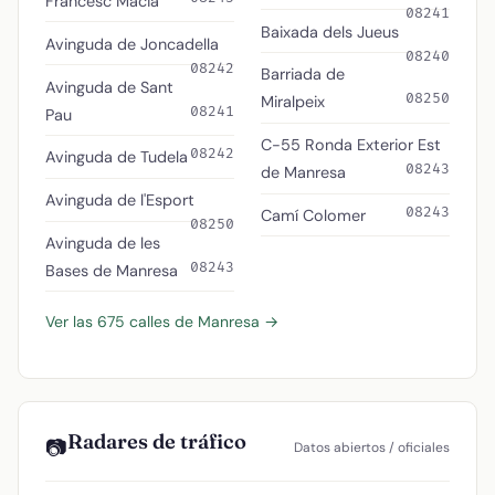
Francesc Macià
08241
Baixada dels Jueus
Avinguda de Joncadella
08240
08242
Barriada de
Avinguda de Sant
08250
Miralpeix
08241
Pau
C-55 Ronda Exterior Est
08242
Avinguda de Tudela
08243
de Manresa
Avinguda de l'Esport
08243
Camí Colomer
08250
Avinguda de les
08243
Bases de Manresa
Ver las 675 calles de Manresa →
Radares de tráfico
📷
Datos abiertos / oficiales