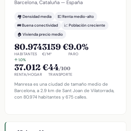
Barcelona, Cataluña — España
🏘️ Densidad media
💵 Renta medio-alto
🚌 Buena conectividad
📈 Población creciente
🏠 Vivienda precio medio
80.974
3159 €
9.0%
HABITANTES
€/M²
PARO
↑ 1.0%
37.012 €
44
/100
RENTA/HOGAR
TRANSPORTE
Manresa es una ciudad de tamaño medio de
Barcelona, a 2.9 km de Sant Joan de Vilatorrada,
con 80.974 habitantes y 675 calles.