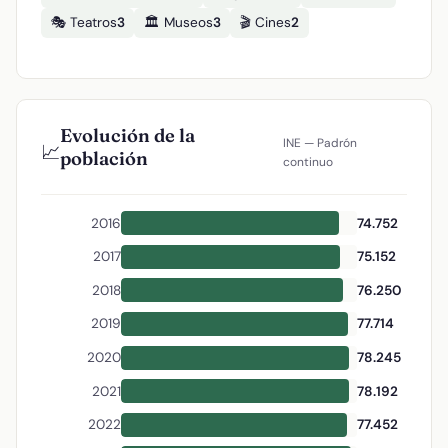
🎭 Teatros
3
🏛️ Museos
3
🎬 Cines
2
Evolución de la
INE — Padrón
📈
población
continuo
2016
74.752
2017
75.152
2018
76.250
2019
77.714
2020
78.245
2021
78.192
2022
77.452