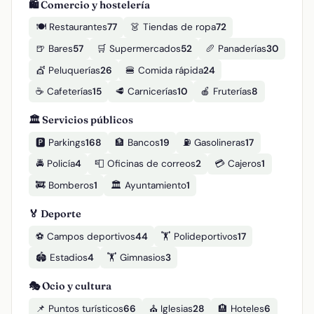
🛍️ Comercio y hostelería
🍽️ Restaurantes
77
👗 Tiendas de ropa
72
🍺 Bares
57
🛒 Supermercados
52
🥖 Panaderías
30
💇 Peluquerías
26
🍔 Comida rápida
24
☕ Cafeterías
15
🥩 Carnicerías
10
🍎 Fruterías
8
🏛️ Servicios públicos
🅿️ Parkings
168
🏦 Bancos
19
⛽ Gasolineras
17
🚔 Policía
4
📮 Oficinas de correos
2
💳 Cajeros
1
🚒 Bomberos
1
🏛️ Ayuntamiento
1
🏅 Deporte
⚽ Campos deportivos
44
🏋️ Polideportivos
17
🏟️ Estadios
4
🏋️ Gimnasios
3
🎭 Ocio y cultura
📌 Puntos turísticos
66
⛪ Iglesias
28
🏨 Hoteles
6