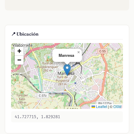
📍 Ubicación
+
×
Manresa
−
Leaflet
|
©
OSM
41.727715, 1.829281