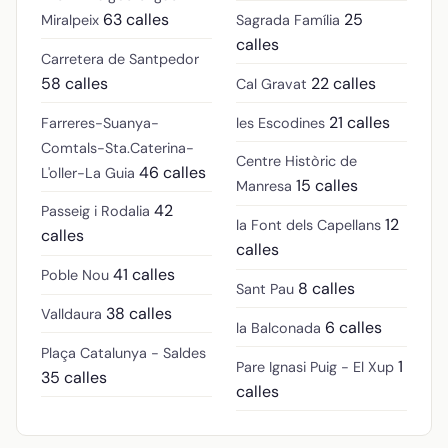
63 calles
25
Miralpeix
Sagrada Família
calles
Carretera de Santpedor
58 calles
22 calles
Cal Gravat
21 calles
Farreres-Suanya-
les Escodines
Comtals-Sta.Caterina-
Centre Històric de
46 calles
L'oller-La Guia
15 calles
Manresa
42
Passeig i Rodalia
12
la Font dels Capellans
calles
calles
41 calles
Poble Nou
8 calles
Sant Pau
38 calles
Valldaura
6 calles
la Balconada
Plaça Catalunya - Saldes
1
Pare Ignasi Puig - El Xup
35 calles
calles