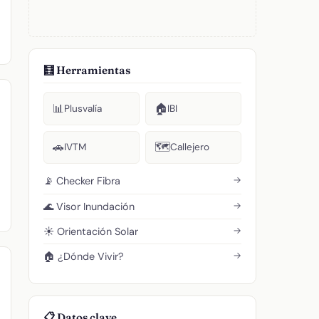
🧮 Herramientas
📊
🏠
Plusvalía
IBI
🚗
🗺️
IVTM
Callejero
→
📡 Checker Fibra
→
🌊 Visor Inundación
→
☀️ Orientación Solar
→
🏠 ¿Dónde Vivir?
📋 Datos clave