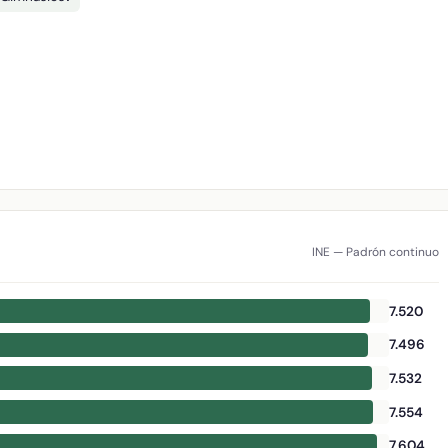
INE — Padrón continuo
7.520
7.496
7.532
7.554
7.604