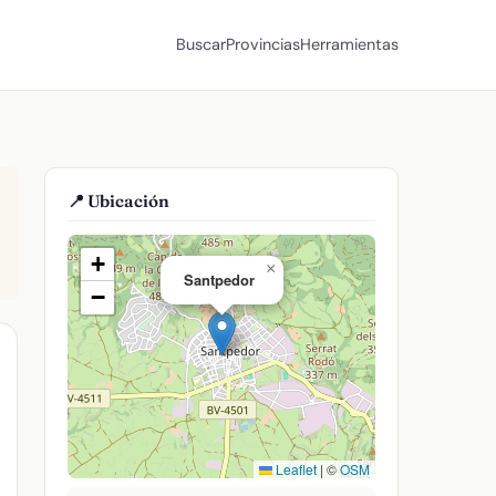
Buscar
Provincias
Herramientas
📍 Ubicación
+
×
Santpedor
−
Leaflet
|
©
OSM