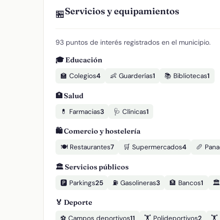
Servicios y equipamientos
🏪
93 puntos de interés registrados en el municipio.
🎓 Educación
🏫 Colegios
4
👶 Guarderías
1
📚 Bibliotecas
1
🏥 Salud
💊 Farmacias
3
🩺 Clínicas
1
🛍️ Comercio y hostelería
🍽️ Restaurantes
7
🛒 Supermercados
4
🥖 Pana
🏛️ Servicios públicos
🅿️ Parkings
25
⛽ Gasolineras
3
🏦 Bancos
1
🏛
🏅 Deporte
⚽ Campos deportivos
11
🏋️ Polideportivos
2
🏋