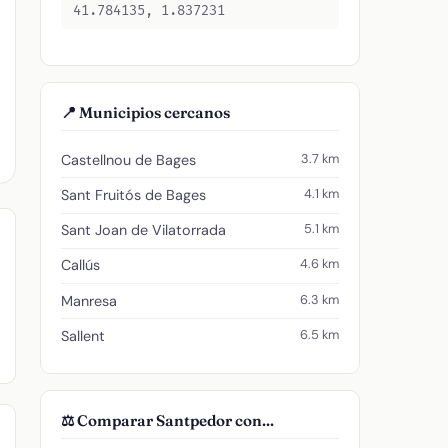
41.784135, 1.837231
📍 Municipios cercanos
3.7 km
Castellnou de Bages
4.1 km
Sant Fruitós de Bages
5.1 km
Sant Joan de Vilatorrada
4.6 km
Callús
6.3 km
Manresa
6.5 km
Sallent
⚖️ Comparar Santpedor con...