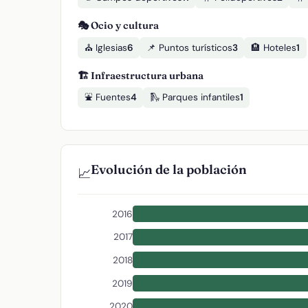
🎭 Ocio y cultura
⛪ Iglesias
6
📌 Puntos turísticos
3
🏨 Hoteles
1
🏗️ Infraestructura urbana
⛲ Fuentes
4
🛝 Parques infantiles
1
Evolución de la población
📈
2016
2017
2018
2019
2020