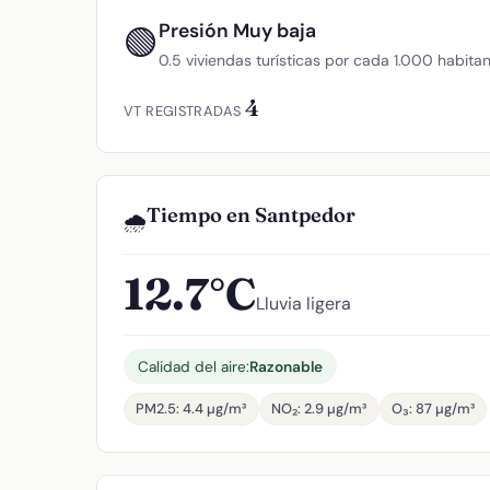
Presión Muy baja
🟢
0.5 viviendas turísticas por cada 1.000 habita
4
VT REGISTRADAS
Tiempo en Santpedor
🌧️
12.7°C
Lluvia ligera
Calidad del aire:
Razonable
PM2.5: 4.4 µg/m³
NO₂: 2.9 µg/m³
O₃: 87 µg/m³