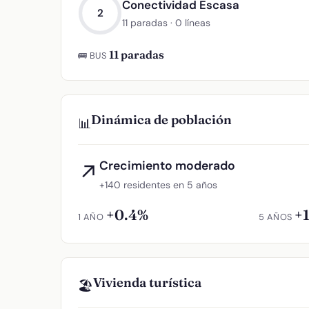
Conectividad Escasa
2
11 paradas · 0 líneas
11 paradas
🚌 BUS
Dinámica de población
📊
Crecimiento moderado
↗
+140 residentes en 5 años
+0.4%
+
1 AÑO
5 AÑOS
Vivienda turística
🏖️