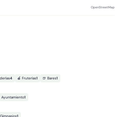
OpenStreetMap
derías
4
🍎 Fruterías
1
🍺 Bares
1
️ Ayuntamiento
1
️ Gimnasios
1