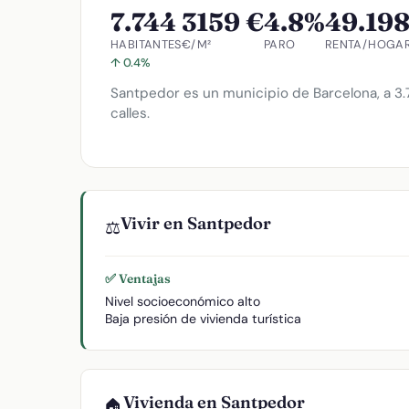
7.744
3159 €
4.8%
49.198
HABITANTES
€/M²
PARO
RENTA/HOGA
↑ 0.4%
Santpedor es un municipio de Barcelona, a 3.
calles.
Vivir en Santpedor
⚖️
✅ Ventajas
Nivel socioeconómico alto
Baja presión de vivienda turística
Vivienda en Santpedor
🏠