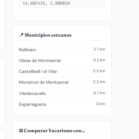
41.602429, 1.906016
📍 Municipios cercanos
3.7 km
Rellinars
6.2 km
Olesa de Montserrat
5.3 km
Castellbell i el Vilar
5.3 km
Monistrol de Montserrat
6.7 km
Viladecavalls
8 km
Esparreguera
⚖️ Comparar Vacarisses con...