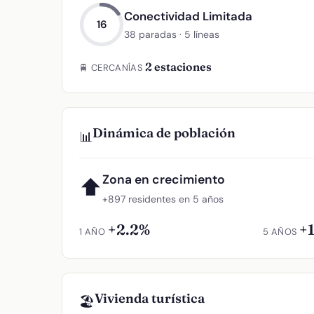
Conectividad Limitada
16
38 paradas · 5 líneas
2 estaciones
🚆 CERCANÍAS
Dinámica de población
📊
Zona en crecimiento
⬆
+897 residentes en 5 años
+2.2%
+
1 AÑO
5 AÑOS
Vivienda turística
🏖️