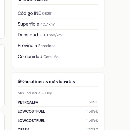
Código INE
08291
Superficie
40,7 km²
Densidad
189,9 hab/km²
Provincia
Barcelona
Comunidad
Cataluña
⛽ Gasolineras más baratas
Min. Industria — Hoy
1.569€
PETROALFA
1.599€
LOWCOSTFUEL
1.599€
LOWCOSTFUEL
1.708€
CEPSA