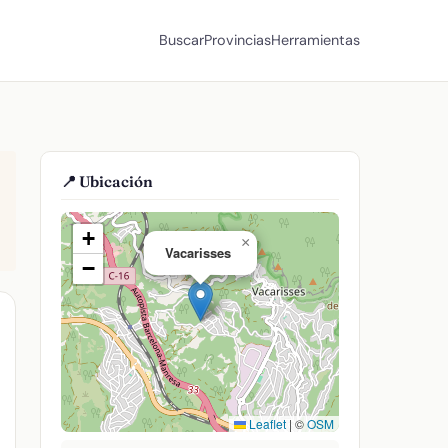
Buscar
Provincias
Herramientas
📍 Ubicación
+
×
Vacarisses
−
Leaflet
|
©
OSM