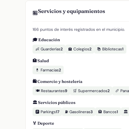
Servicios y equipamientos
🏪
166 puntos de interés registrados en el municipio.
🎓 Educación
👶 Guarderías
2
🏫 Colegios
2
📚 Bibliotecas
1
🏥 Salud
💊 Farmacias
2
🛍️ Comercio y hostelería
🍽️ Restaurantes
9
🛒 Supermercados
2
🥖 Pana
🏛️ Servicios públicos
🅿️ Parkings
17
⛽ Gasolineras
3
🏦 Bancos
1
🏛
🏅 Deporte