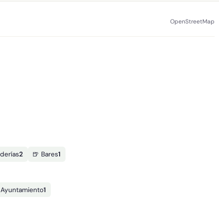
OpenStreetMap
derías
2
🍺 Bares
1
️ Ayuntamiento
1