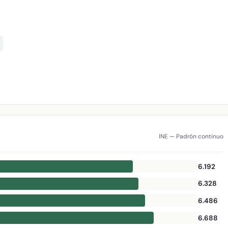
INE — Padrón continuo
6.192
6.328
6.486
6.688