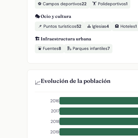
⚽ Campos deportivos
22
🏋️ Polideportivos
1
🎭 Ocio y cultura
📌 Puntos turísticos
52
⛪ Iglesias
4
🏨 Hoteles
1
🏗️ Infraestructura urbana
⛲ Fuentes
8
🛝 Parques infantiles
7
Evolución de la población
📈
2016
2017
2018
2019