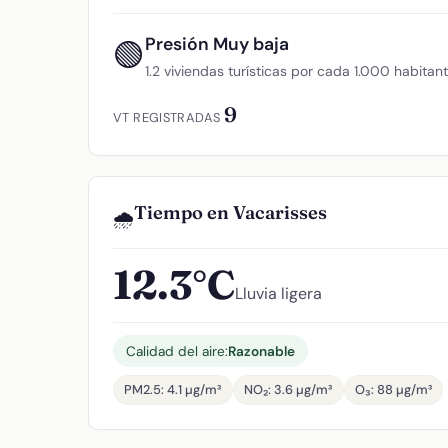
Presión Muy baja
🟢
1.2 viviendas turísticas por cada 1.000 habitan
9
VT REGISTRADAS
Tiempo en Vacarisses
🌧️
12.3°C
Lluvia ligera
Calidad del aire:
Razonable
PM2.5: 4.1 µg/m³
NO₂: 3.6 µg/m³
O₃: 88 µg/m³