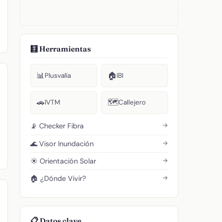
🧮 Herramientas
📊
🏠
Plusvalía
IBI
🚗
🗺️
IVTM
Callejero
→
📡 Checker Fibra
→
🌊 Visor Inundación
→
☀️ Orientación Solar
→
🏠 ¿Dónde Vivir?
📋 Datos clave