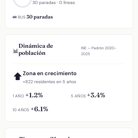
30 paradas · 0 líneas
30 paradas
🚌 BUS
Dinámica de
INE — Padrón 2020–
📊
población
2025
Zona en crecimiento
⬆
+822 residentes en 5 años
+1.2%
+3.4%
1 AÑO
5 AÑOS
+6.1%
10 AÑOS