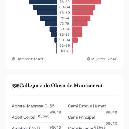
55-59
60-64
65-69
70-74
75-79
80-84
85-89
90-94
95-99
100+
🔵 Hombres: 12.420
🔴 Mujeres: 12.546
Callejero de Olesa de Montserrat
🗺️
Abrera-Manresa C-55
Camí Esteve Humet
08640
08640
08640
Adolf Cortel
Camí Principal
08640
08640
08640
Ametller (De l')
Camí Pujades