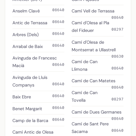
08640
Anselm Clavé
Camí Vell de Terrassa
08640
08640
Antic de Terrassa
Camí d'Olesa al Pla
08297
del Fideuer
08640
Arbres (Dels)
Camí d'Olesa de
08640
Arrabal de Baix
Montserrat a Ullastrell
08630
Avinguda de Francesc
Camí de Can
08640
Macià
08640
Llimona
Avinguda de Lluís
Camí de Can Matetes
08640
Companys
08640
Camí de Can
08640
Baix Ebre
08297
Tovella
08640
Benet Margarit
Camí de Dues Germanes
08640
08640
Camp de la Barca
Camí de Sant Pere
08640
Sacama
Camí Antic de Olesa