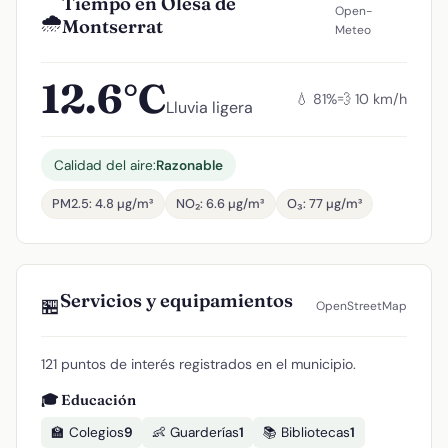
Tiempo en Olesa de
Open-
🌧️
Montserrat
Meteo
12.6°C
💧 81%
💨 10 km/h
Lluvia ligera
Calidad del aire:
Razonable
PM2.5: 4.8 µg/m³
NO₂: 6.6 µg/m³
O₃: 77 µg/m³
Servicios y equipamientos
🏪
OpenStreetMap
121 puntos de interés registrados en el municipio.
🎓 Educación
🏫 Colegios
9
👶 Guarderías
1
📚 Bibliotecas
1