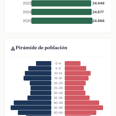
2023
24.446
2024
24.677
2025
24.966
Pirámide de población
🔺
0-4
5-9
10-14
15-19
20-24
25-29
30-34
35-39
40-44
45-49
50-54