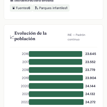
🏗️ Infraestructura urbana
⛲ Fuentes
6
🛝 Parques infantiles
1
Evolución de la
INE — Padrón
📈
población
continuo
2016
23.645
2017
23.552
2018
23.779
2019
23.904
2020
24.144
2021
24.132
2022
24.272