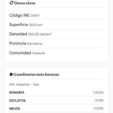
📋 Datos clave
Código INE
08147
Superficie
16,63 km²
Densidad
1501,26 hab/km²
Provincia
Barcelona
Comunidad
Cataluña
⛽ Gasolineras más baratas
Min. Industria — Hoy
1.450€
BONAREA
1.519€
ESCLATOIL
1.599€
NIEVES