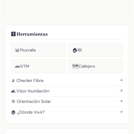
🧮 Herramientas
📊
🏠
Plusvalía
IBI
🚗
🗺️
IVTM
Callejero
→
📡 Checker Fibra
→
🌊 Visor Inundación
→
☀️ Orientación Solar
→
🏠 ¿Dónde Vivir?