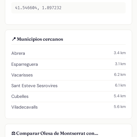
41.546604, 1.897232
📍 Municipios cercanos
3.4 km
Abrera
3.1 km
Esparreguera
6.2 km
Vacarisses
6.1 km
Sant Esteve Sesrovires
5.4 km
Cubelles
5.6 km
Viladecavalls
⚖️ Comparar Olesa de Montserrat con...