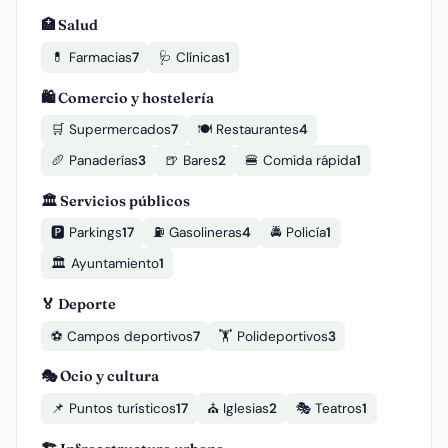
🏥 Salud
💊 Farmacias
7
🩺 Clínicas
1
🛍️ Comercio y hostelería
🛒 Supermercados
7
🍽️ Restaurantes
4
🥖 Panaderías
3
🍺 Bares
2
🍔 Comida rápida
1
🏛️ Servicios públicos
🅿️ Parkings
17
⛽ Gasolineras
4
🚔 Policía
1
🏛️ Ayuntamiento
1
🏅 Deporte
⚽ Campos deportivos
7
🏋️ Polideportivos
3
🎭 Ocio y cultura
📌 Puntos turísticos
17
⛪ Iglesias
2
🎭 Teatros
1