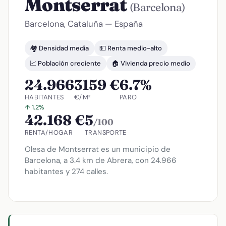
Montserrat
(Barcelona)
Barcelona, Cataluña — España
🏘️ Densidad media
💵 Renta medio-alto
📈 Población creciente
🏠 Vivienda precio medio
24.966
3159 €
6.7%
HABITANTES
€/M²
PARO
↑ 1.2%
42.168 €
5
/100
RENTA/HOGAR
TRANSPORTE
Olesa de Montserrat es un municipio de
Barcelona, a 3.4 km de Abrera, con 24.966
habitantes y 274 calles.