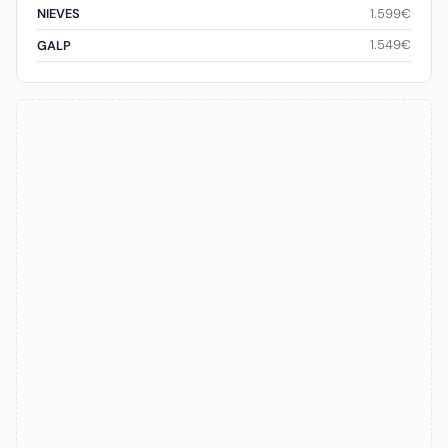
1.599€
NIEVES
1.549€
GALP