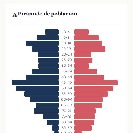
Pirámide de población
🔺
0-4
5-9
10-14
15-19
20-24
25-29
30-34
35-39
40-44
45-49
50-54
55-59
60-64
65-69
70-74
75-79
80-84
85-89