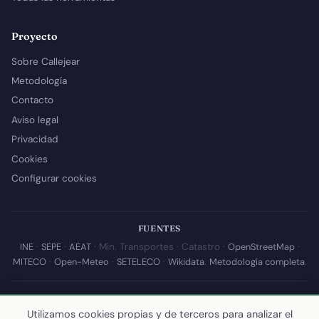
Proyecto
Sobre Callejear
Metodología
Contacto
Aviso legal
Privacidad
Cookies
Configurar cookies
FUENTES
INE
·
SEPE
·
AEAT
· Min. Transportes · Catastro ·
OpenStreetMap
·
MITECO
·
Open-Meteo
·
SETELECO
·
Wikidata
.
Metodología completa
.
© 2026 Callejear.com — Directorio municipal de España con datos
abiertos. Desarrollado y mantenido por
Yoel Castaño
.
Utilizamos cookies propias y de terceros para analizar el