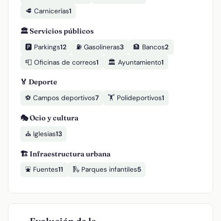
🥩 Carnicerías
1
🏛️ Servicios públicos
🅿️ Parkings
12
⛽ Gasolineras
3
🏦 Bancos
2
📮 Oficinas de correos
1
🏛️ Ayuntamiento
1
🏅 Deporte
⚽ Campos deportivos
7
🏋️ Polideportivos
1
🎭 Ocio y cultura
⛪ Iglesias
13
🏗️ Infraestructura urbana
⛲ Fuentes
11
🛝 Parques infantiles
5