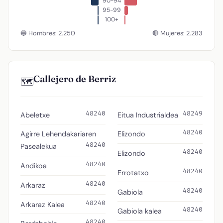
90-94
95-99
100+
🔵 Hombres: 2.250
🔴 Mujeres: 2.283
Callejero de Berriz
🗺️
48240
48249
Abeletxe
Eitua Industrialdea
48240
Agirre Lehendakariaren
Elizondo
48240
Pasealekua
48240
Elizondo
48240
Andikoa
48240
Errotatxo
48240
Arkaraz
48240
Gabiola
48240
Arkaraz Kalea
48240
Gabiola kalea
48240