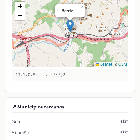
+
×
Berriz
−
Leaflet
|
©
OSM
43.170285, -2.573792
📍 Municipios cercanos
4 km
Garai
4 km
Abadiño