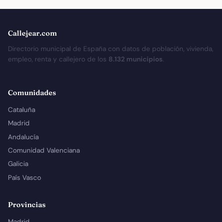
Callejear.com
Directorio municipal de España con datos de población, vivienda,
empleo, renta y callejero de los
8.132 municipios
.
Comunidades
Cataluña
Madrid
Andalucía
Comunidad Valenciana
Galicia
País Vasco
Provincias
Madrid