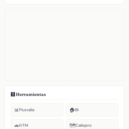
🧮 Herramientas
📊
🏠
Plusvalía
IBI
🚗
🗺️
IVTM
Callejero