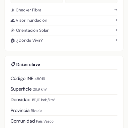
→
📡 Checker Fibra
→
🌊 Visor Inundación
→
☀️ Orientación Solar
→
🏠 ¿Dónde Vivir?
📋 Datos clave
Código INE
48019
Superficie
29,9 km²
Densidad
151,61 hab/km²
Provincia
Bizkaia
Comunidad
País Vasco