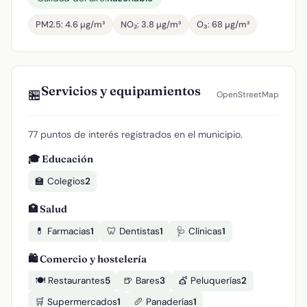
PM2.5: 4.6 µg/m³
NO₂: 3.8 µg/m³
O₃: 68 µg/m³
Servicios y equipamientos
🏪
OpenStreetMap
77 puntos de interés registrados en el municipio.
🎓 Educación
🏫 Colegios
2
🏥 Salud
💊 Farmacias
1
🦷 Dentistas
1
🩺 Clínicas
1
🛍️ Comercio y hostelería
🍽️ Restaurantes
5
🍺 Bares
3
💇 Peluquerías
2
🛒 Supermercados
1
🥖 Panaderías
1