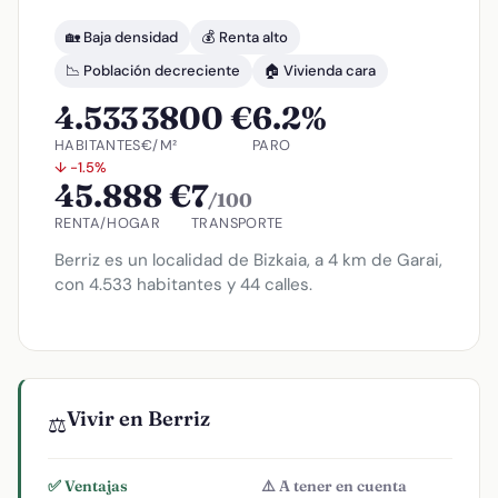
🏡 Baja densidad
💰 Renta alto
📉 Población decreciente
🏠 Vivienda cara
4.533
3800 €
6.2%
HABITANTES
€/M²
PARO
↓ -1.5%
45.888 €
7
/100
RENTA/HOGAR
TRANSPORTE
Berriz es un localidad de Bizkaia, a 4 km de Garai,
con 4.533 habitantes y 44 calles.
Vivir en Berriz
⚖️
✅ Ventajas
⚠️ A tener en cuenta