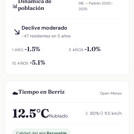
Dinámica de
INE — Padrón 2020–
📊
población
2025
Declive moderado
↘
−47 residentes en 5 años
-1.5%
-1.0%
1 AÑO
5 AÑOS
-5.1%
10 AÑOS
Tiempo en Berriz
☁️
Open-Meteo
12.5°C
💧 80%
💨 11.5 km/h
Nublado
Calidad del aire:
Razonable