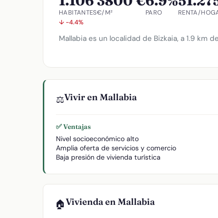
1.106
3800 €
6.9%
51.27
HABITANTES
€/M²
PARO
RENTA/HOG
↓ -4.4%
Mallabia es un localidad de Bizkaia, a 1.9 km de
Vivir en Mallabia
⚖️
✅ Ventajas
Nivel socioeconómico alto
Amplia oferta de servicios y comercio
Baja presión de vivienda turística
Vivienda en Mallabia
🏠