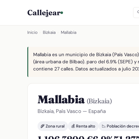
Callejear
Inicio
›
Bizkaia
›
Mallabia
Mallabia es un municipio de Bizkaia (País Vasco
(área urbana de Bilbao). paro del 6.9% (SEPE) y 
contiene 27 calles. Datos actualizados a julio 20
Mallabia
(Bizkaia)
Bizkaia, País Vasco — España
🌾 Zona rural
💰 Renta alto
📉 Población decre