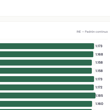
INE — Padrón continuo
1.173
1.168
1.158
1.158
1.173
1.172
1.185
1.160