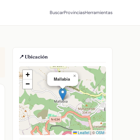
Buscar
Provincias
Herramientas
📍 Ubicación
+
×
Mallabia
−
Leaflet
|
©
OSM