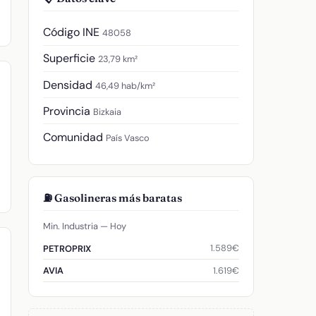
Código INE
48058
Superficie
23,79 km²
Densidad
46,49 hab/km²
Provincia
Bizkaia
Comunidad
País Vasco
⛽ Gasolineras más baratas
Min. Industria — Hoy
1.589€
PETROPRIX
1.619€
AVIA