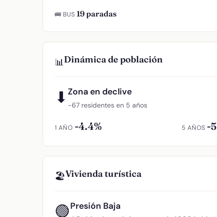
19 paradas
🚌 BUS
Dinámica de población
📊
Zona en declive
⬇
−67 residentes en 5 años
-4.4%
-
1 AÑO
5 AÑOS
Vivienda turística
🏖️
Presión Baja
🟢