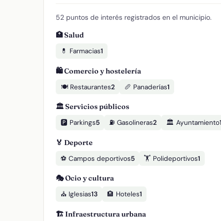
52 puntos de interés registrados en el municipio.
🏥 Salud
💊 Farmacias
1
🛍️ Comercio y hostelería
🍽️ Restaurantes
2
🥖 Panaderías
1
🏛️ Servicios públicos
🅿️ Parkings
5
⛽ Gasolineras
2
🏛️ Ayuntamiento
🏅 Deporte
⚽ Campos deportivos
5
🏋️ Polideportivos
1
🎭 Ocio y cultura
⛪ Iglesias
13
🏨 Hoteles
1
🏗️ Infraestructura urbana