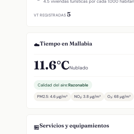
4.5 viviendas turísticas por cada 1.000 habita
5
VT REGISTRADAS
Tiempo en Mallabia
☁️
11.6°C
Nublado
Calidad del aire:
Razonable
PM2.5: 4.6 µg/m³
NO₂: 3.8 µg/m³
O₃: 68 µg/m³
Servicios y equipamientos
🏪