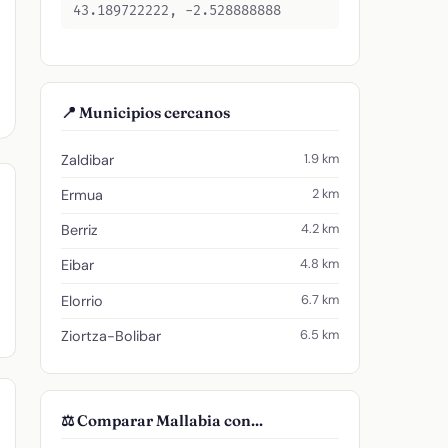
43.189722222, -2.528888888
📍 Municipios cercanos
1.9 km
Zaldibar
2 km
Ermua
4.2 km
Berriz
4.8 km
Eibar
6.7 km
Elorrio
6.5 km
Ziortza-Bolibar
⚖️ Comparar Mallabia con...