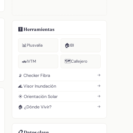
🧮 Herramientas
📊
🏠
Plusvalía
IBI
🚗
🗺️
IVTM
Callejero
→
📡 Checker Fibra
→
🌊 Visor Inundación
→
☀️ Orientación Solar
→
🏠 ¿Dónde Vivir?
📋 Datos clave