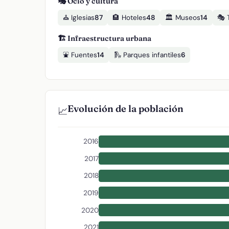
🎭 Ocio y cultura
⛪ Iglesias
87
🏨 Hoteles
48
🏛️ Museos
14
🎭 
🏗️ Infraestructura urbana
⛲ Fuentes
14
🛝 Parques infantiles
6
Evolución de la población
📈
2016
2017
2018
2019
2020
2021