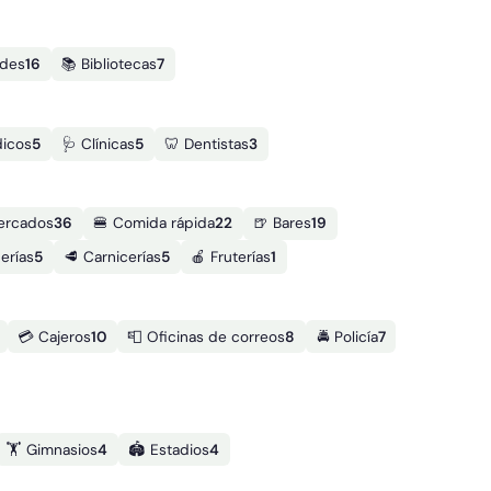
ades
16
📚 Bibliotecas
7
dicos
5
🩺 Clínicas
5
🦷 Dentistas
3
ercados
36
🍔 Comida rápida
22
🍺 Bares
19
erías
5
🥩 Carnicerías
5
🍎 Fruterías
1
💳 Cajeros
10
📮 Oficinas de correos
8
🚔 Policía
7
🏋️ Gimnasios
4
🏟️ Estadios
4