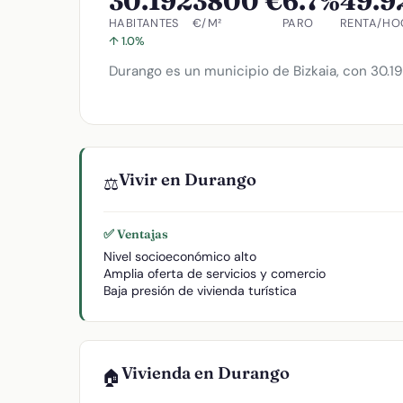
30.192
3800 €
6.7%
49.9
HABITANTES
€/M²
PARO
RENTA/HO
↑ 1.0%
Durango es un municipio de Bizkaia, con 30.192
Vivir en Durango
⚖️
✅ Ventajas
Nivel socioeconómico alto
Amplia oferta de servicios y comercio
Baja presión de vivienda turística
Vivienda en Durango
🏠