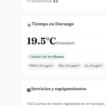
13
VT REGISTRADAS
Tiempo en Durango
☀️
19.5°C
Despejado
Calidad del aire:
Buena
PM2.5: 9.3 µg/m³
NO₂: 6.3 µg/m³
O₃: 51 µg/m³
Servicios y equipamientos
🏪
1.622 puntos de interés registrados en el municipio.