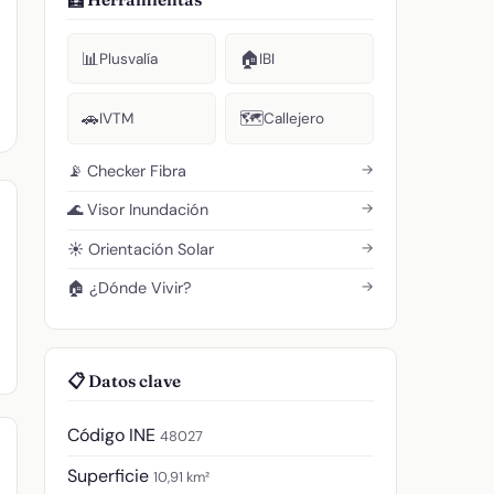
📊
🏠
Plusvalía
IBI
🚗
🗺️
IVTM
Callejero
→
📡 Checker Fibra
→
🌊 Visor Inundación
→
☀️ Orientación Solar
→
🏠 ¿Dónde Vivir?
📋 Datos clave
Código INE
48027
Superficie
10,91 km²