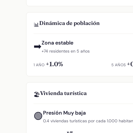
Dinámica de población
📊
Zona estable
➡
+74 residentes en 5 años
+1.0%
+
1 AÑO
5 AÑOS
Vivienda turística
🏖️
Presión Muy baja
🟢
0.4 viviendas turísticas por cada 1.000 habita