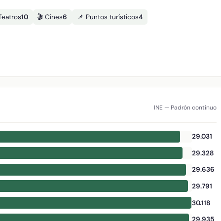
Teatros
10
🎬 Cines
6
📌 Puntos turísticos
4
INE — Padrón continuo
29.031
29.328
29.636
29.791
30.118
29.935