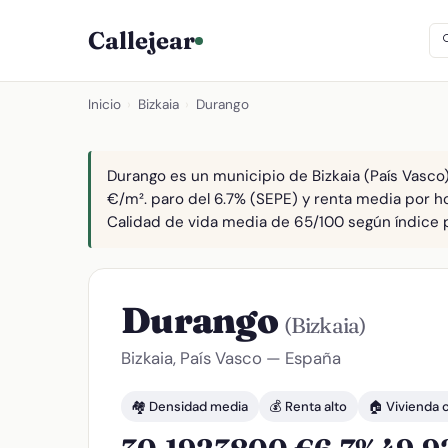
Callejear
Inicio
›
Bizkaia
›
Durango
Durango es un municipio de Bizkaia (País Vasco)
€/m². paro del 6.7% (SEPE) y renta media por ho
Calidad de vida media de 65/100 según índice pr
Durango
(Bizkaia)
Bizkaia, País Vasco — España
🏘️ Densidad media
💰 Renta alto
🏠 Vivienda 