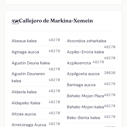
Callejero de Markina-Xemein
🗺️
48270
Abesua kalea
Atxondoa zeharkalea
48270
48278
Aginaga auzoa
Azpiko-Errota kalea
48270
48270
Agustin Deuna Kalea
Azpikoerrota
48270
20830
Agustin Deunaren
Azpilgoeta auzoa
48270
kalea
48278
Barinaga auzoa
48270
Aldaola kalea
48270
Beheko Mojen Plaza
48270
Aldapeko Kalea
48270
Beheko Mojen kalea
48270
Altzaa auzoa
48270
Beko-Benta kalea
48270
Arretxinaga Auzoa