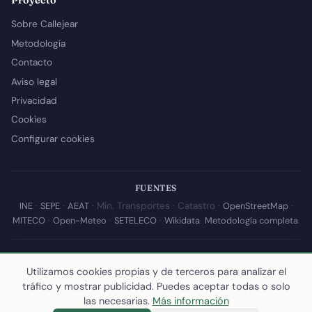
Proyecto
Sobre Callejear
Metodología
Contacto
Aviso legal
Privacidad
Cookies
Configurar cookies
FUENTES
INE
·
SEPE
·
AEAT
· Min. Transportes · Catastro ·
OpenStreetMap
·
MITECO
·
Open-Meteo
·
SETELECO
·
Wikidata
.
Metodología completa
.
© 2026 Callejear.com — Directorio municipal de España con datos
abiertos. Desarrollado y mantenido por
Yoel Castaño
.
Utilizamos cookies propias y de terceros para analizar el
tráfico y mostrar publicidad. Puedes aceptar todas o solo
Última actualización de esta página:
10 de julio de 2026
·
Cómo
las necesarias.
Más información
calculamos los datos