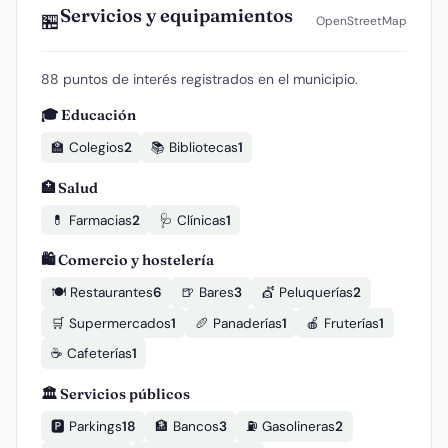
Servicios y equipamientos
🏪
OpenStreetMap
88 puntos de interés registrados en el municipio.
🎓 Educación
🏫 Colegios
2
📚 Bibliotecas
1
🏥 Salud
💊 Farmacias
2
🩺 Clínicas
1
🛍️ Comercio y hostelería
🍽️ Restaurantes
6
🍺 Bares
3
💇 Peluquerías
2
🛒 Supermercados
1
🥖 Panaderías
1
🍎 Fruterías
1
☕ Cafeterías
1
🏛️ Servicios públicos
🅿️ Parkings
18
🏦 Bancos
3
⛽ Gasolineras
2