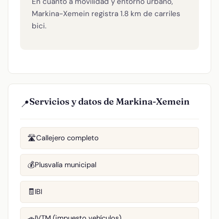
En cuanto a movilidad y entorno urbano,
Markina-Xemein registra 1.8 km de carriles
bici.
Servicios y datos de Markina-Xemein
📍
Callejero completo
🛣️
Plusvalía municipal
💰
IBI
🧾
IVTM (impuesto vehículos)
🚗