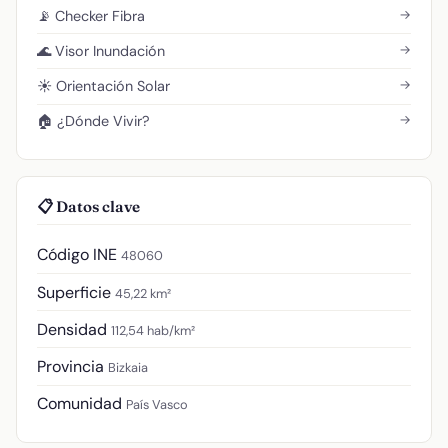
→
📡 Checker Fibra
→
🌊 Visor Inundación
→
☀️ Orientación Solar
→
🏠 ¿Dónde Vivir?
📋 Datos clave
Código INE
48060
Superficie
45,22 km²
Densidad
112,54 hab/km²
Provincia
Bizkaia
Comunidad
País Vasco