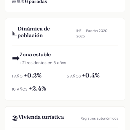
6 paradas
🚌 BUS
Dinámica de
INE — Padrón 2020–
📊
población
2025
Zona estable
➡
+21 residentes en 5 años
+0.2%
+0.4%
1 AÑO
5 AÑOS
+2.4%
10 AÑOS
Vivienda turística
🏖️
Registros autonómicos