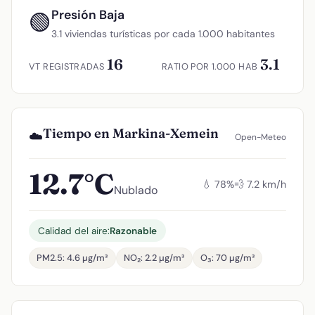
Presión Baja
🟢
3.1 viviendas turísticas por cada 1.000 habitantes
16
3.1
VT REGISTRADAS
RATIO POR 1.000 HAB
Tiempo en Markina-Xemein
☁️
Open-Meteo
12.7°C
💧 78%
💨 7.2 km/h
Nublado
Calidad del aire:
Razonable
PM2.5: 4.6 µg/m³
NO₂: 2.2 µg/m³
O₃: 70 µg/m³