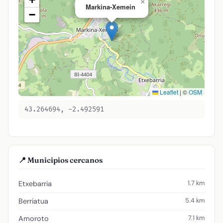
×
Markina-Xemein
−
Leaflet
|
©
OSM
43.264694, -2.492591
📍 Municipios cercanos
1.7 km
Etxebarria
5.4 km
Berriatua
7.1 km
Amoroto