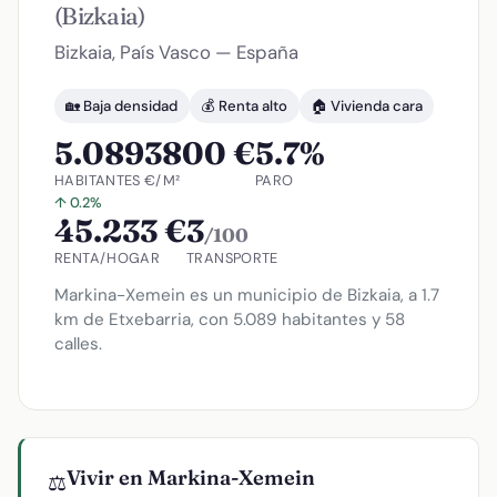
(Bizkaia)
Bizkaia, País Vasco — España
🏡 Baja densidad
💰 Renta alto
🏠 Vivienda cara
5.089
3800 €
5.7%
HABITANTES
€/M²
PARO
↑ 0.2%
45.233 €
3
/100
RENTA/HOGAR
TRANSPORTE
Markina-Xemein es un municipio de Bizkaia, a 1.7
km de Etxebarria, con 5.089 habitantes y 58
calles.
Vivir en Markina-Xemein
⚖️