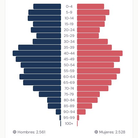
0-4
5-9
10-14
15-19
20-24
25-29
30-34
35-39
40-44
45-49
50-54
55-59
60-64
65-69
70-74
75-79
80-84
85-89
90-94
95-99
100+
🔵 Hombres: 2.561
🔴 Mujeres: 2.528