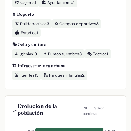
💳 Cajeros
1
🏛️ Ayuntamiento
1
🏅 Deporte
🏋️ Polideportivos
3
⚽ Campos deportivos
3
🏟️ Estadios
1
🎭 Ocio y cultura
⛪ Iglesias
19
📌 Puntos turísticos
8
🎭 Teatros
1
🏗️ Infraestructura urbana
⛲ Fuentes
15
🛝 Parques infantiles
2
Evolución de la
INE — Padrón
📈
población
continuo