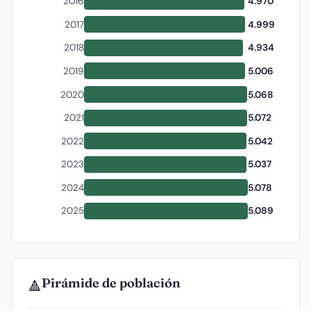
2016
4.970
2017
4.999
2018
4.934
2019
5.006
2020
5.068
2021
5.072
2022
5.042
2023
5.037
2024
5.078
2025
5.089
Pirámide de población
🔺