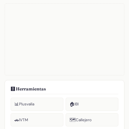
🧮 Herramientas
📊
🏠
Plusvalía
IBI
🚗
🗺️
IVTM
Callejero