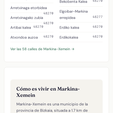
48270
Bekobenta Kalea
Arretxinaga etorbidea
Elgoibar-Markina
48270
48277
Arretxinagako zubia
errepidea
48270
48270
48270
Artibai kalea
Erdiko kalea
48270
48270
Atxondoa auzoa
Erdikokalea
Ver las 58 calles de Markina-Xemein →
Cómo es vivir en Markina-
Xemein
Markina-Xemein es una municipio de la
provincia de Bizkaia, situada a 1.7 km de