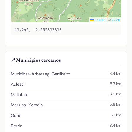
Leaflet
|
©
OSM
43.245, -2.555833333
📍 Municipios cercanos
3.4 km
Munitibar-Arbatzegi Gerrikaitz
5.7 km
Aulesti
6.5 km
Mallabia
5.6 km
Markina-Xemein
7.1 km
Garai
8.4 km
Berriz