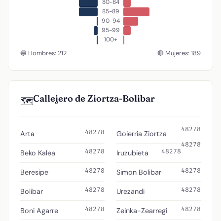
80-84
85-89
90-94
95-99
100+
🔵 Hombres: 212
🔴 Mujeres: 189
Callejero de Ziortza-Bolibar
🗺️
48278
48278
Arta
Goierria Ziortza
48278
48278
48278
Beko Kalea
Iruzubieta
48278
48278
Beresipe
Simon Bolibar
48278
48278
Bolibar
Urezandi
48278
48278
Boni Agarre
Zeinka-Zearregi