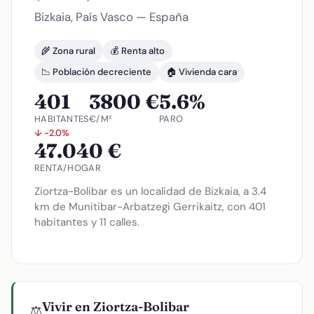
Bizkaia, País Vasco — España
🌾 Zona rural
💰 Renta alto
📉 Población decreciente
🏠 Vivienda cara
401
3800 €
5.6%
HABITANTES
€/M²
PARO
↓ -2.0%
47.040 €
RENTA/HOGAR
Ziortza-Bolibar es un localidad de Bizkaia, a 3.4
km de Munitibar-Arbatzegi Gerrikaitz, con 401
habitantes y 11 calles.
Vivir en Ziortza-Bolibar
⚖️