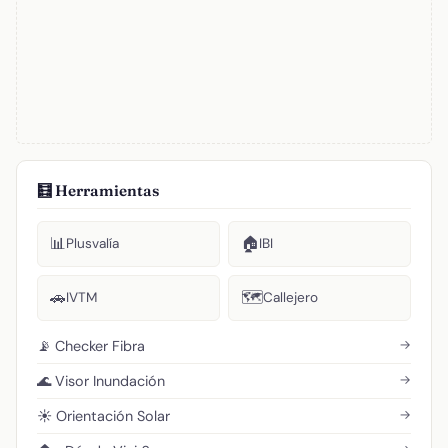
🧮 Herramientas
📊
🏠
Plusvalía
IBI
🚗
🗺️
IVTM
Callejero
→
📡 Checker Fibra
→
🌊 Visor Inundación
→
☀️ Orientación Solar