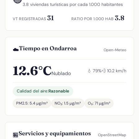
3.8 viviendas turísticas por cada 1.000 habitantes
31
3.8
VT REGISTRADAS
RATIO POR 1.000 HAB
Tiempo en Ondarroa
☁️
Open-Meteo
12.6°C
💧 79%
💨 10.2 km/h
Nublado
Calidad del aire:
Razonable
PM2.5: 5.4 µg/m³
NO₂: 1.5 µg/m³
O₃: 71 µg/m³
Servicios y equipamientos
🏪
OpenStreetMap