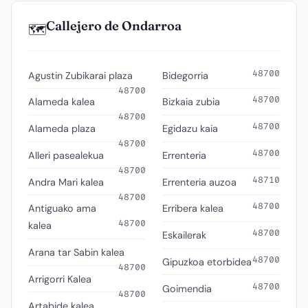
Callejero de Ondarroa
🗺️
48700
Agustin Zubikarai plaza
Bidegorria
48700
48700
Alameda kalea
Bizkaia zubia
48700
48700
Alameda plaza
Egidazu kaia
48700
48700
Alleri pasealekua
Errenteria
48700
48710
Andra Mari kalea
Errenteria auzoa
48700
48700
Antiguako ama
Erribera kalea
48700
kalea
48700
Eskailerak
Arana tar Sabin kalea
48700
Gipuzkoa etorbidea
48700
Arrigorri Kalea
48700
Goimendia
48700
Artabide kalea