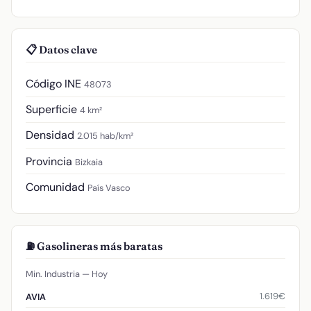
📋 Datos clave
Código INE
48073
Superficie
4 km²
Densidad
2.015 hab/km²
Provincia
Bizkaia
Comunidad
País Vasco
⛽ Gasolineras más baratas
Min. Industria — Hoy
1.619€
AVIA