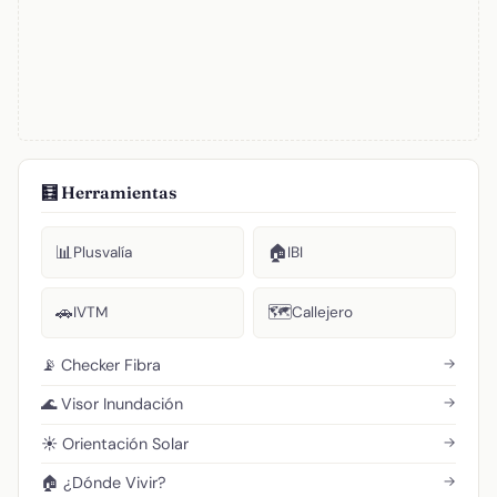
🧮 Herramientas
📊
🏠
Plusvalía
IBI
🚗
🗺️
IVTM
Callejero
→
📡 Checker Fibra
→
🌊 Visor Inundación
→
☀️ Orientación Solar
→
🏠 ¿Dónde Vivir?