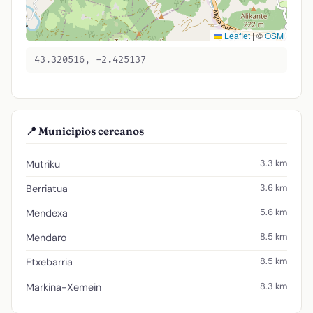
Leaflet
|
©
OSM
43.320516, -2.425137
📍 Municipios cercanos
3.3 km
Mutriku
3.6 km
Berriatua
5.6 km
Mendexa
8.5 km
Mendaro
8.5 km
Etxebarria
8.3 km
Markina-Xemein