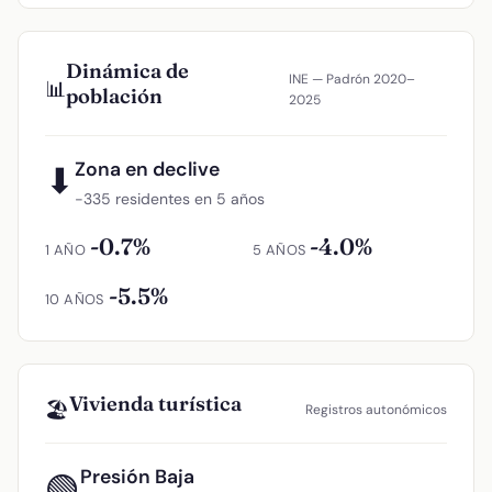
Dinámica de
INE — Padrón 2020–
📊
población
2025
Zona en declive
⬇
−335 residentes en 5 años
-0.7%
-4.0%
1 AÑO
5 AÑOS
-5.5%
10 AÑOS
Vivienda turística
🏖️
Registros autonómicos
Presión Baja
🟢