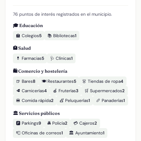
76 puntos de interés registrados en el municipio.
🎓 Educación
🏫 Colegios
5
📚 Bibliotecas
1
🏥 Salud
💊 Farmacias
5
🩺 Clínicas
1
🛍️ Comercio y hostelería
🍺 Bares
8
🍽️ Restaurantes
5
👗 Tiendas de ropa
4
🥩 Carnicerías
4
🍎 Fruterías
3
🛒 Supermercados
2
🍔 Comida rápida
2
💇 Peluquerías
1
🥖 Panaderías
1
🏛️ Servicios públicos
🅿️ Parkings
9
🚔 Policía
2
💳 Cajeros
2
📮 Oficinas de correos
1
🏛️ Ayuntamiento
1