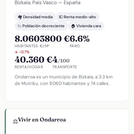
Bizkaia, País Vasco — España
🏘️ Densidad media
💵 Renta medio-alto
📉 Población decreciente
🏠 Vivienda cara
8.060
3800 €
6.6%
HABITANTES
€/M²
PARO
↓ -0.7%
40.360 €
4
/100
RENTA/HOGAR
TRANSPORTE
Ondarroa es un municipio de Bizkaia, a 3.3 km
de Mutriku, con 8.060 habitantes y 74 calles.
Vivir en Ondarroa
⚖️