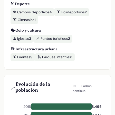
🏅 Deporte
⚽ Campos deportivos
4
🏋️ Polideportivos
2
🏋️ Gimnasios
1
🎭 Ocio y cultura
⛪ Iglesias
3
📌 Puntos turísticos
2
🏗️ Infraestructura urbana
⛲ Fuentes
9
🛝 Parques infantiles
1
Evolución de la
INE — Padrón
📈
población
continuo
2016
8.495