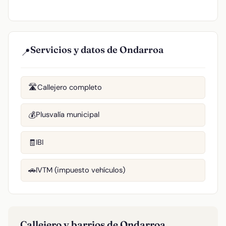
Servicios y datos de Ondarroa
📍
Callejero completo
🛣️
Plusvalía municipal
💰
IBI
🧾
IVTM (impuesto vehículos)
🚗
Callejero y barrios de Ondarroa