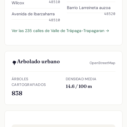
48510
Wilcox
Barrio Larreineta auzoa
Avenida de Ibarzaharra
48520
48510
Ver las 235 calles de Valle de Trápaga-Trapagaran →
Arbolado urbano
🌳
OpenStreetMap
ÁRBOLES
DENSIDAD MEDIA
CARTOGRAFIADOS
14.6 / 100 m
838