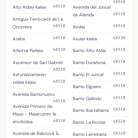
48510
48510
Alto Alday kalea
Avenida del Juncal
48510
de Allende
Antiguo Ferrocarril de La
48510
48510
Orconera
Axular
48510
48530
Araba
Axular kalea
48530
48510
Arkotxa Parkea
Barrio Alto Aldai
48510
Ascensor de San Gabriel
Barrio Durañona
48530
48510
Asturiastarraren
Barrio El Juncal
48520
zelaia kalea
48510
Barrio Elguero
Avenida Barrionuevo
48510
Barrio Galindo
48520
Avenida Primero de
48510
Barrio Ibarzaharra
Mayo - Maiatzaren 1a
48530
etorbidea
48520
Barrio La Ronda
Avenida de Babcock &
48520
Barrio Larreineta