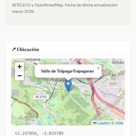
SETELECO y OpenStreetMap. Fecha de última actualización:
marzo 2026.
📍 Ubicación
+
×
Valle de Trápaga-Trapagaran
−
Leaflet
|
©
OSM
43.297056, -3.035709