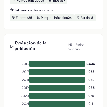
📌 Puntos turísticos
8
⛪ Iglesias
7
🏗️ Infraestructura urbana
⛲ Fuentes
25
🛝 Parques infantiles
24
💡 Farolas
8
Evolución de la
INE — Padrón
📈
población
continuo
2016
12.030
2017
11.953
2018
11.953
2019
11.985
2020
11.975
2021
11.911