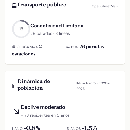
Transporte público
🚍
OpenStreetMap
Conectividad Limitada
16
28 paradas · 8 líneas
2
26 paradas
🚆 CERCANÍAS
🚌 BUS
estaciones
Dinámica de
INE — Padrón 2020–
📊
población
2025
Declive moderado
↘
−178 residentes en 5 años
-0.8%
-1.5%
1 AÑO
5 AÑOS