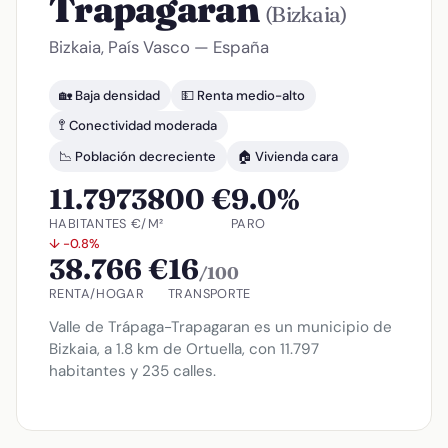
Trapagaran
(Bizkaia)
Bizkaia, País Vasco — España
🏡 Baja densidad
💵 Renta medio-alto
🚏 Conectividad moderada
📉 Población decreciente
🏠 Vivienda cara
11.797
3800 €
9.0%
HABITANTES
€/M²
PARO
↓ -0.8%
38.766 €
16
/100
RENTA/HOGAR
TRANSPORTE
Valle de Trápaga-Trapagaran es un municipio de
Bizkaia, a 1.8 km de Ortuella, con 11.797
habitantes y 235 calles.