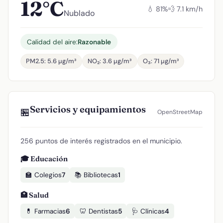
12°C
💧 81%
💨 7.1 km/h
Nublado
Calidad del aire:
Razonable
PM2.5: 5.6 µg/m³
NO₂: 3.6 µg/m³
O₃: 71 µg/m³
Servicios y equipamientos
🏪
OpenStreetMap
256 puntos de interés registrados en el municipio.
🎓 Educación
🏫 Colegios
7
📚 Bibliotecas
1
🏥 Salud
💊 Farmacias
6
🦷 Dentistas
5
🩺 Clínicas
4