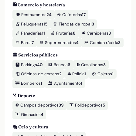
🛍️ Comercio y hostelería
🍽️ Restaurantes
24
☕ Cafeterías
17
💇 Peluquerías
15
👗 Tiendas de ropa
13
🥖 Panaderías
11
🍎 Fruterías
8
🥩 Carnicerías
8
🍺 Bares
7
🛒 Supermercados
4
🍔 Comida rápida
3
🏛️ Servicios públicos
🅿️ Parkings
40
🏦 Bancos
6
⛽ Gasolineras
3
📮 Oficinas de correos
2
🚔 Policía
1
💳 Cajeros
1
🚒 Bomberos
1
🏛️ Ayuntamiento
1
🏅 Deporte
⚽ Campos deportivos
39
🏋️ Polideportivos
5
🏋️ Gimnasios
4
🎭 Ocio y cultura