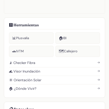
🧮 Herramientas
📊
🏠
Plusvalía
IBI
🚗
🗺️
IVTM
Callejero
→
📡 Checker Fibra
→
🌊 Visor Inundación
→
☀️ Orientación Solar
→
🏠 ¿Dónde Vivir?