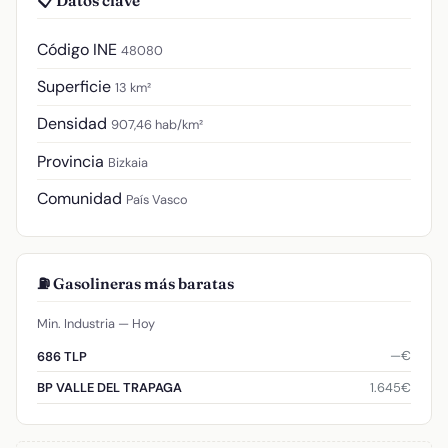
📋 Datos clave
Código INE
48080
Superficie
13 km²
Densidad
907,46 hab/km²
Provincia
Bizkaia
Comunidad
País Vasco
⛽ Gasolineras más baratas
Min. Industria — Hoy
—€
686 TLP
1.645€
BP VALLE DEL TRAPAGA