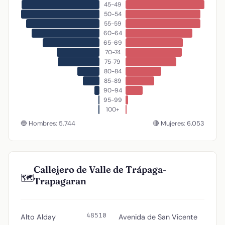
45-49
50-54
55-59
60-64
65-69
70-74
75-79
80-84
85-89
90-94
95-99
100+
🔵 Hombres: 5.744
🔴 Mujeres: 6.053
Callejero de Valle de Trápaga-
🗺️
Trapagaran
48510
Alto Alday
Avenida de San Vicente