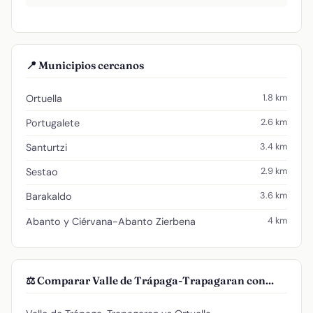
📍 Municipios cercanos
1.8 km
Ortuella
2.6 km
Portugalete
3.4 km
Santurtzi
2.9 km
Sestao
3.6 km
Barakaldo
4 km
Abanto y Ciérvana-Abanto Zierbena
⚖️ Comparar Valle de Trápaga-Trapagaran con...