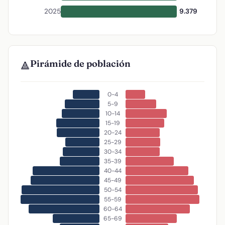
2025
9.379
Pirámide de población
🔺
0-4
5-9
10-14
15-19
20-24
25-29
30-34
35-39
40-44
45-49
50-54
55-59
60-64
65-69