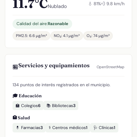
11.7°C
💧 81%
💨 9.8 km/h
Nublado
Calidad del aire:
Razonable
PM2.5: 6.6 µg/m³
NO₂: 4.1 µg/m³
O₃: 74 µg/m³
Servicios y equipamientos
🏪
OpenStreetMap
134 puntos de interés registrados en el municipio.
🎓 Educación
🏫 Colegios
6
📚 Bibliotecas
3
🏥 Salud
💊 Farmacias
3
⚕️ Centros médicos
1
🩺 Clínicas
1