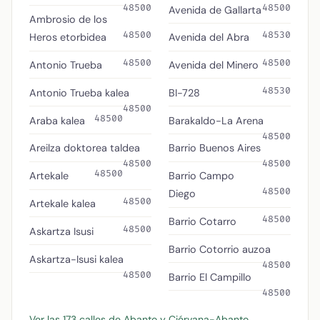
48500
48500
Avenida de Gallarta
Ambrosio de los
48500
48530
Heros etorbidea
Avenida del Abra
48500
48500
Antonio Trueba
Avenida del Minero
48530
Antonio Trueba kalea
BI-728
48500
48500
Araba kalea
Barakaldo-La Arena
48500
Areilza doktorea taldea
Barrio Buenos Aires
48500
48500
48500
Artekale
Barrio Campo
48500
Diego
48500
Artekale kalea
48500
Barrio Cotarro
48500
Askartza Isusi
Barrio Cotorrio auzoa
Askartza-Isusi kalea
48500
48500
Barrio El Campillo
48500
Ver las 173 calles de Abanto y Ciérvana-Abanto