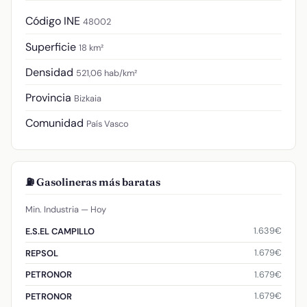
Código INE
48002
Superficie
18 km²
Densidad
521,06 hab/km²
Provincia
Bizkaia
Comunidad
País Vasco
⛽ Gasolineras más baratas
Min. Industria — Hoy
1.639€
E.S.EL CAMPILLO
1.679€
REPSOL
1.679€
PETRONOR
1.679€
PETRONOR