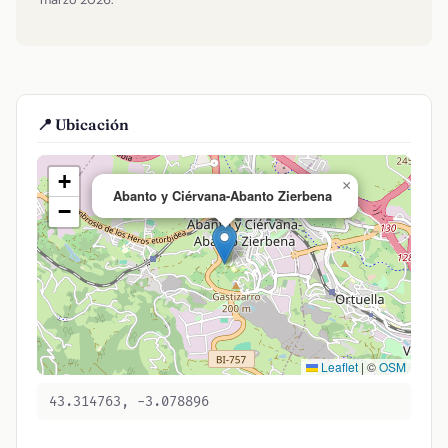
📍 Ubicación
+
×
Abanto y Ciérvana-Abanto Zierbena
−
Leaflet
|
©
OSM
43.314763, -3.078896