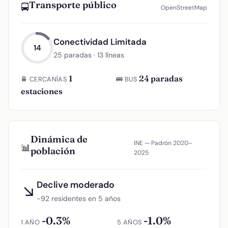
Transporte público
🚍
OpenStreetMap
Conectividad Limitada
14
25 paradas · 13 líneas
1
24 paradas
🚆 CERCANÍAS
🚌 BUS
estaciones
Dinámica de
INE — Padrón 2020–
📊
población
2025
Declive moderado
↘
−92 residentes en 5 años
-0.3%
-1.0%
1 AÑO
5 AÑOS