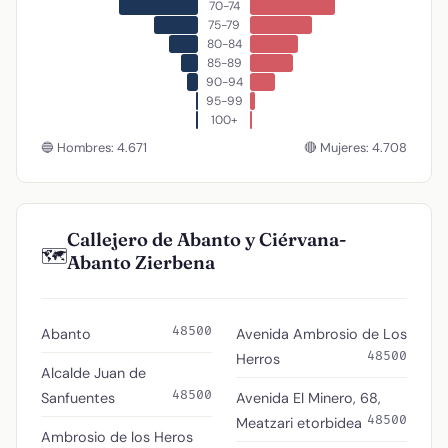
70-74
75-79
80-84
85-89
90-94
95-99
100+
🔵 Hombres: 4.671
🔴 Mujeres: 4.708
Callejero de Abanto y Ciérvana-
🗺️
Abanto Zierbena
48500
Abanto
Avenida Ambrosio de Los
48500
Herros
Alcalde Juan de
48500
Sanfuentes
Avenida El Minero, 68,
48500
Meatzari etorbidea
Ambrosio de los Heros