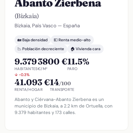
Abanto Zierbena
(Bizkaia)
Bizkaia, País Vasco — España
🏡 Baja densidad
💵 Renta medio-alto
📉 Población decreciente
🏠 Vivienda cara
9.379
3800 €
11.5%
HABITANTES
€/M²
PARO
↓ -0.3%
41.093 €
14
/100
RENTA/HOGAR
TRANSPORTE
Abanto y Ciérvana-Abanto Zierbena es un
municipio de Bizkaia, a 2.2 km de Ortuella, con
9.379 habitantes y 173 calles.