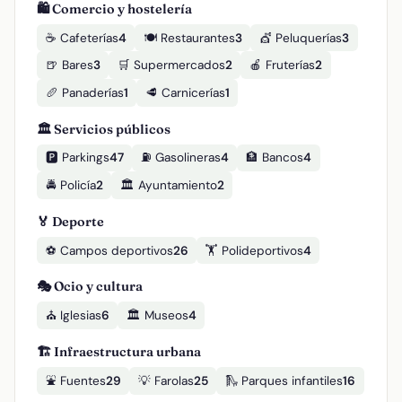
🛍️ Comercio y hostelería
☕ Cafeterías
4
🍽️ Restaurantes
3
💇 Peluquerías
3
🍺 Bares
3
🛒 Supermercados
2
🍎 Fruterías
2
🥖 Panaderías
1
🥩 Carnicerías
1
🏛️ Servicios públicos
🅿️ Parkings
47
⛽ Gasolineras
4
🏦 Bancos
4
🚔 Policía
2
🏛️ Ayuntamiento
2
🏅 Deporte
⚽ Campos deportivos
26
🏋️ Polideportivos
4
🎭 Ocio y cultura
⛪ Iglesias
6
🏛️ Museos
4
🏗️ Infraestructura urbana
⛲ Fuentes
29
💡 Farolas
25
🛝 Parques infantiles
16