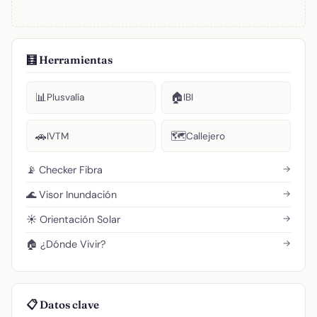
🧮 Herramientas
📊
🏠
Plusvalía
IBI
🚗
🗺️
IVTM
Callejero
→
📡 Checker Fibra
→
🌊 Visor Inundación
→
☀️ Orientación Solar
→
🏠 ¿Dónde Vivir?
📋 Datos clave