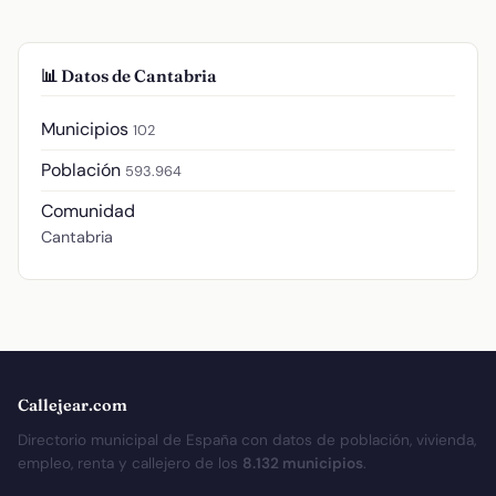
📊 Datos de Cantabria
Municipios
102
Población
593.964
Comunidad
Cantabria
Callejear.com
Directorio municipal de España con datos de población, vivienda,
empleo, renta y callejero de los
8.132 municipios
.