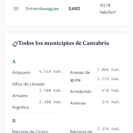
131,78
20
Entrambasaguas
5.693
hab/km²
Todos los municipios de Cantabria
📋
A
1.884 hab.
4.518 hab.
Ampuero
Arenas de
1.735 hab.
Iguña
Alfoz de Lloredo
2.500 hab.
478 hab.
Arredondo
Arnuero
2.300 hab.
274 hab.
Anievas
Argoños
B
2.124 hab.
Bárcena de Cicero
Bárcena de