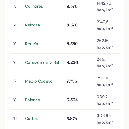
1442,76
13
Colindres
8.570
hab/km²
2142,5
14
Reinosa
8.570
hab/km²
262,16
15
Reocín
8.389
hab/km²
245,11
16
Cabezón de la Sal
8.226
hab/km²
290,11
17
Medio Cudeyo
7.775
hab/km²
359,2
18
Polanco
6.304
hab/km²
308,83
19
Cartes
5.874
hab/km²