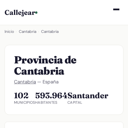
Callejear
Inicio
›
Cantabria
›
Cantabria
Provincia de
Cantabria
Cantabria
— España
102
593.964
Santander
MUNICIPIOS
HABITANTES
CAPITAL