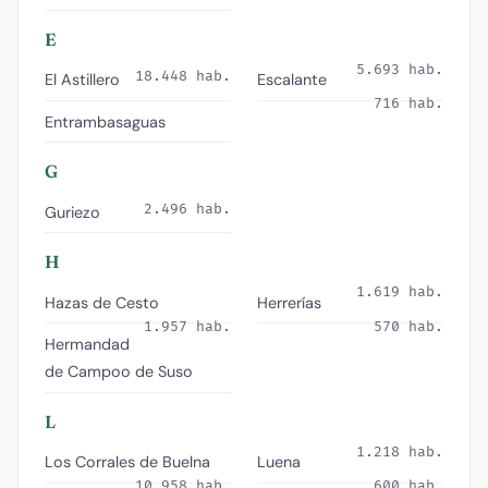
E
5.693 hab.
18.448 hab.
El Astillero
Escalante
716 hab.
Entrambasaguas
G
2.496 hab.
Guriezo
H
1.619 hab.
Hazas de Cesto
Herrerías
1.957 hab.
570 hab.
Hermandad
de Campoo de Suso
L
1.218 hab.
Los Corrales de Buelna
Luena
10.958 hab.
600 hab.