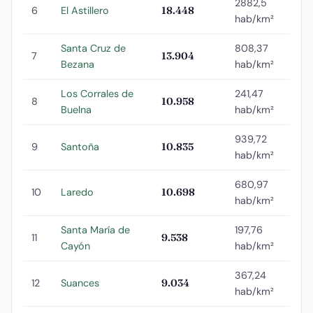
2882,5
6
El Astillero
18.448
hab/km²
Santa Cruz de
808,37
7
13.904
Bezana
hab/km²
Los Corrales de
241,47
8
10.958
Buelna
hab/km²
939,72
9
Santoña
10.835
hab/km²
680,97
10
Laredo
10.698
hab/km²
Santa María de
197,76
11
9.538
Cayón
hab/km²
367,24
12
Suances
9.034
hab/km²