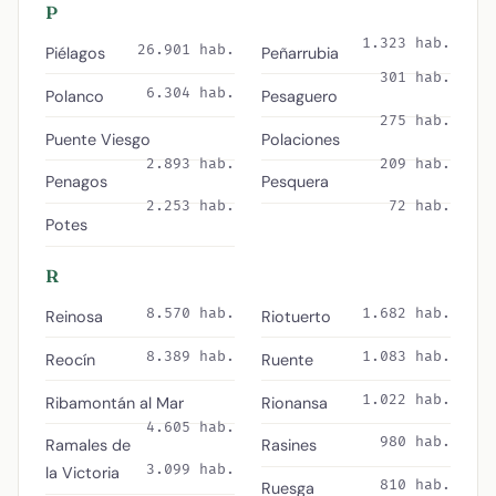
P
1.323 hab.
26.901 hab.
Piélagos
Peñarrubia
301 hab.
6.304 hab.
Polanco
Pesaguero
275 hab.
Puente Viesgo
Polaciones
2.893 hab.
209 hab.
Penagos
Pesquera
2.253 hab.
72 hab.
Potes
R
8.570 hab.
1.682 hab.
Reinosa
Riotuerto
8.389 hab.
1.083 hab.
Reocín
Ruente
1.022 hab.
Ribamontán al Mar
Rionansa
4.605 hab.
980 hab.
Ramales de
Rasines
3.099 hab.
la Victoria
810 hab.
Ruesga