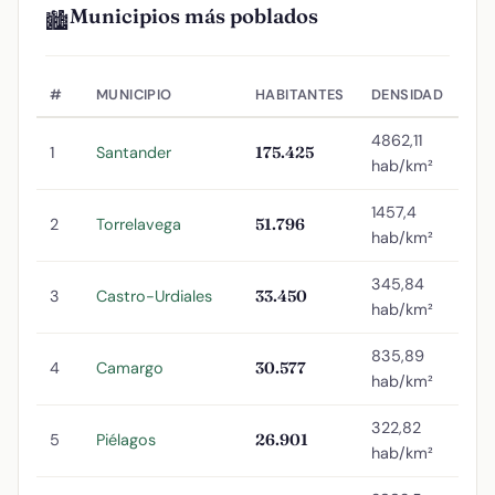
Municipios más poblados
🏙️
#
MUNICIPIO
HABITANTES
DENSIDAD
4862,11
1
Santander
175.425
hab/km²
1457,4
2
Torrelavega
51.796
hab/km²
345,84
3
Castro-Urdiales
33.450
hab/km²
835,89
4
Camargo
30.577
hab/km²
322,82
5
Piélagos
26.901
hab/km²