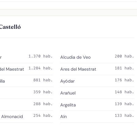
Castelló
1.370 hab.
200 hab.
r
Alcudia de Veo
1.284 hab.
181 hab.
del Maestrat
Ares del Maestrat
881 hab.
176 hab.
lla
Ayódar
359 hab.
148 hab.
Arañuel
288 hab.
139 hab.
Argelita
254 hab.
133 hab.
e Almonacid
Aín