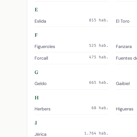
E
815 hab.
Eslida
El Toro
F
525 hab.
Figueroles
Fanzara
475 hab.
Forcall
Fuentes d
G
665 hab.
Geldo
Gaibiel
H
68 hab.
Herbers
Higueras
J
1.764 hab.
Jérica