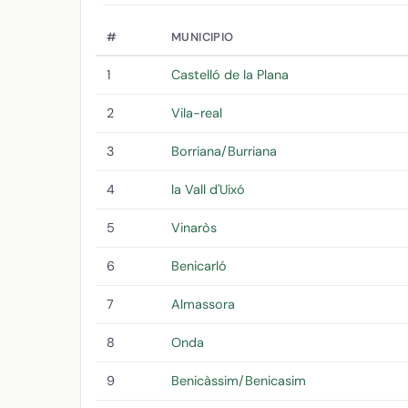
#
MUNICIPIO
1
Castelló de la Plana
2
Vila-real
3
Borriana/Burriana
4
la Vall d'Uixó
5
Vinaròs
6
Benicarló
7
Almassora
8
Onda
9
Benicàssim/Benicasim