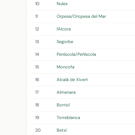
10
Nules
11
Orpesa/Oropesa del Mar
12
l'Alcora
13
Segorbe
14
Peníscola/Peñíscola
15
Moncofa
16
Alcalà de Xivert
17
Almenara
18
Borriol
19
Torreblanca
20
Betxí