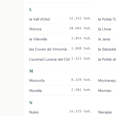
L
32.242 hab.
la Vall d'Uixó
la Pobla T
10.664 hab.
l'Alcora
la Llosa
3.054 hab.
la Vilavella
la Jana
1.888 hab.
les Coves de Vinromà
la Salzadel
1.421 hab.
Llucena/Lucena del Cid
la Pobla d
M
8.339 hab.
Moncofa
Montanej
2.501 hab.
Morella
Montán
N
14.315 hab.
Nules
Navajas