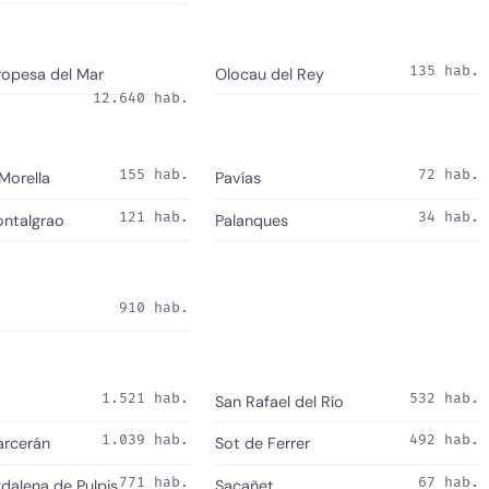
135 hab.
opesa del Mar
Olocau del Rey
12.640 hab.
155 hab.
72 hab.
 Morella
Pavías
121 hab.
34 hab.
ontalgrao
Palanques
910 hab.
1.521 hab.
532 hab.
San Rafael del Río
1.039 hab.
492 hab.
arcerán
Sot de Ferrer
771 hab.
67 hab.
dalena de Pulpis
Sacañet