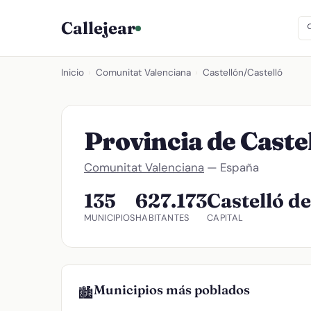
Callejear
Inicio
›
Comunitat Valenciana
›
Castellón/Castelló
Provincia de Caste
Comunitat Valenciana
— España
135
627.173
Castelló de
MUNICIPIOS
HABITANTES
CAPITAL
Municipios más poblados
🏙️