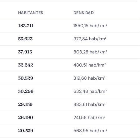
HABITANTES
DENSIDAD
183.711
1650,15 hab/km²
53.623
972,84 hab/km²
37.915
803,28 hab/km²
32.242
480,51 hab/km²
30.529
319,68 hab/km²
30.296
632,48 hab/km²
29.159
883,61 hab/km²
26.190
241,56 hab/km²
20.539
568,95 hab/km²