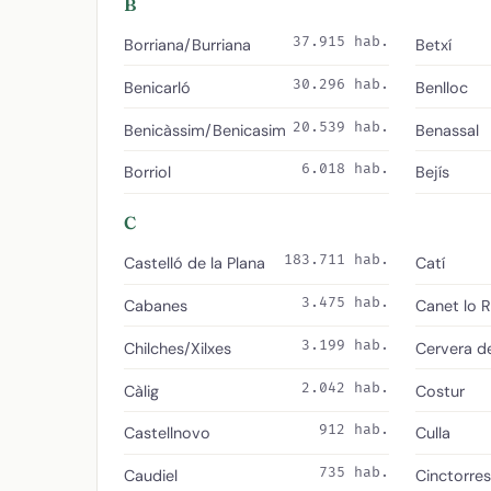
B
37.915 hab.
Borriana/Burriana
Betxí
30.296 hab.
Benicarló
Benlloc
20.539 hab.
Benicàssim/Benicasim
Benassal
6.018 hab.
Borriol
Bejís
C
183.711 hab.
Castelló de la Plana
Catí
3.475 hab.
Cabanes
Canet lo R
3.199 hab.
Chilches/Xilxes
Cervera d
2.042 hab.
Càlig
Costur
912 hab.
Castellnovo
Culla
735 hab.
Caudiel
Cinctorres