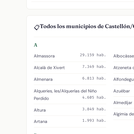
Todos los municipios de Castellón/
📋
A
29.159 hab.
Almassora
Albocàsse
7.349 hab.
Alcalà de Xivert
Atzeneta 
6.813 hab.
Almenara
Alfondegui
Alqueries, les/Alquerías del Niño
Azuébar
4.605 hab.
Perdido
Almedíjar
3.849 hab.
Altura
Algimia d
1.993 hab.
Artana