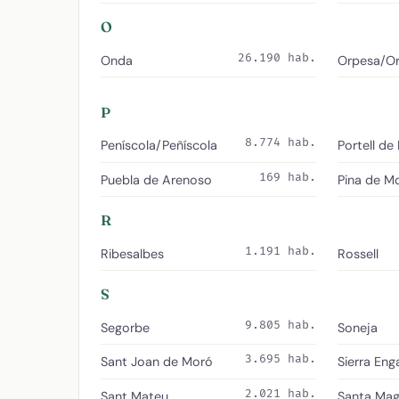
O
26.190 hab.
Onda
Orpesa/Or
P
8.774 hab.
Peníscola/Peñíscola
Portell de
169 hab.
Puebla de Arenoso
Pina de M
R
1.191 hab.
Ribesalbes
Rossell
S
9.805 hab.
Segorbe
Soneja
3.695 hab.
Sant Joan de Moró
Sierra Eng
2.021 hab.
Sant Mateu
Santa Mag