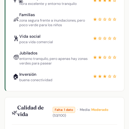
👨‍💻
★★★★☆
fibra excelente y entorno tranquilo
Familias
👶
★☆☆☆☆
zona segura frente a inundaciones, pero
poco verde para los niños
Vida social
🕺
★☆☆☆☆
poca vida comercial
Jubilados
🧓
★★☆☆☆
entorno tranquilo, pero apenas hay zonas
verdes para pasear
Inversión
🏠
★★★☆☆
buena conectividad
Calidad de
·
Media:
Moderado
Falta: 1 dato
🌿
vida
(53/100)