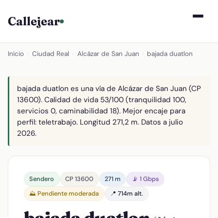
Callejear
Inicio
›
Ciudad Real
›
Alcázar de San Juan
›
bajada duatlon
bajada duatlon es una vía de Alcázar de San Juan (CP
13600). Calidad de vida 53/100 (tranquilidad 100,
servicios 0, caminabilidad 18). Mejor encaje para
perfil: teletrabajo. Longitud 271,2 m. Datos a julio
2026.
Sendero
CP 13600
271 m
📡 1 Gbps
⛰️ Pendiente moderada
📍 714m alt.