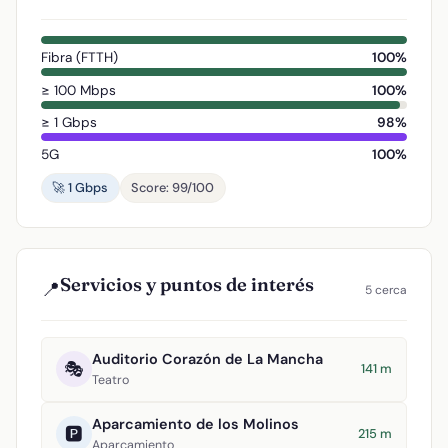
Fibra (FTTH)
100%
≥ 100 Mbps
100%
≥ 1 Gbps
98%
5G
100%
🚀 1 Gbps
Score: 99/100
Servicios y puntos de interés
📍
5 cerca
Auditorio Corazón de La Mancha
🎭
141 m
Teatro
Aparcamiento de los Molinos
🅿️
215 m
Aparcamiento