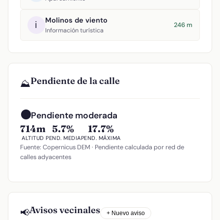
Molinos de viento
ℹ️
246 m
Información turística
Pendiente de la calle
⛰️
🟠
Pendiente moderada
714m
5.7%
17.7%
ALTITUD
PEND. MEDIA
PEND. MÁXIMA
Fuente: Copernicus DEM · Pendiente calculada por red de
calles adyacentes
Avisos vecinales
📢
+ Nuevo aviso