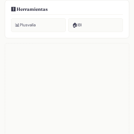
🧮 Herramientas
📊
🏠
Plusvalía
IBI