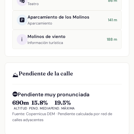
🎭
86 m
Teatro
Aparcamiento de los Molinos
🅿️
141 m
Aparcamiento
Molinos de viento
ℹ️
188 m
Información turística
Pendiente de la calle
⛰️
⛔
Pendiente muy pronunciada
690m
15.8%
19.5%
ALTITUD
PEND. MEDIA
PEND. MÁXIMA
Fuente: Copernicus DEM · Pendiente calculada por red de
calles adyacentes