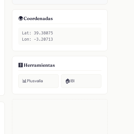
🌍 Coordenadas
Lat: 39.38075
Lon: -3.20713
🧮 Herramientas
📊
🏠
Plusvalía
IBI