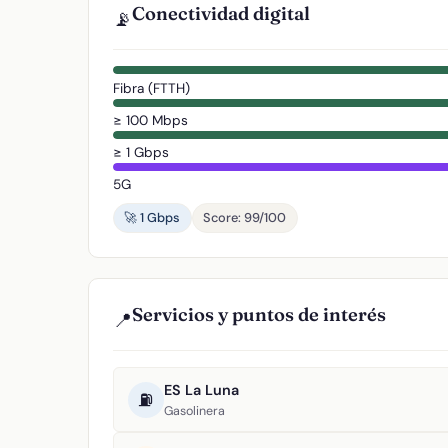
Conectividad digital
📡
Fibra (FTTH)
≥ 100 Mbps
≥ 1 Gbps
5G
🚀 1 Gbps
Score: 99/100
Servicios y puntos de interés
📍
ES La Luna
⛽
Gasolinera