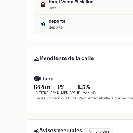
Hotel Venta El Molino
🏨
Hotel
deporte
⚽
deporte
Pendiente de la calle
⛰️
🟢
Llana
644m
1%
1.5%
ALTITUD
PEND. MEDIA
PEND. MÁXIMA
Fuente: Copernicus DEM · Pendiente calculada por red de
Avisos vecinales
📢
+ Nuevo aviso