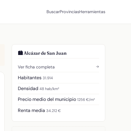
Buscar
Provincias
Herramientas
🏙️ Alcázar de San Juan
→
Ver ficha completa
Habitantes
31.914
Densidad
48 hab/km²
Precio medio del municipio
1256 €/m²
Renta media
34.212 €