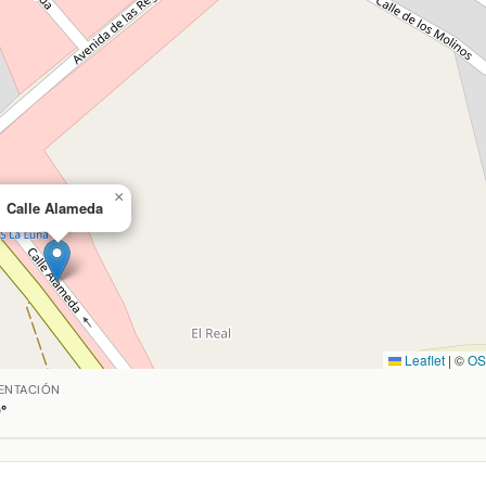
×
Calle Alameda
Leaflet
|
©
O
uan, Ciudad Real. Coordenadas: latitud 39.380750639999995,
ENTACIÓN
°