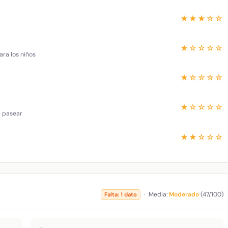
★★★☆☆
★☆☆☆☆
ara los niños
★☆☆☆☆
★☆☆☆☆
a pasear
★★☆☆☆
·
Media:
Moderado
(47/100)
Falta: 1 dato