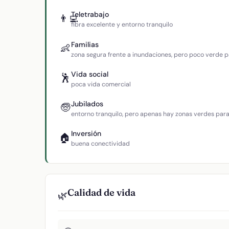
Teletrabajo
👨‍💻
fibra excelente y entorno tranquilo
Familias
👶
zona segura frente a inundaciones, pero poco verde p
Vida social
🕺
poca vida comercial
Jubilados
🧓
entorno tranquilo, pero apenas hay zonas verdes par
Inversión
🏠
buena conectividad
Calidad de vida
🌿