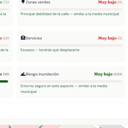
🌳
to
Muy bajo
Zonas verdes
(75)
(0)
a la
Principal debilidad de la calle — similar a la media municipal
🏥
jo
Muy bajo
Servicios
(10)
(0)
de la
Escasos — tendrás que desplazarte
🌊
to
Muy bajo
Riesgo inundación
(99)
(100)
Entorno seguro en este aspecto — similar a la media
municipal