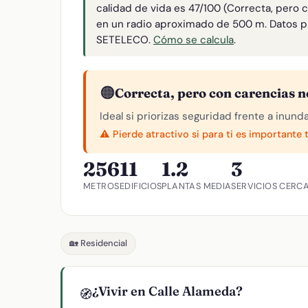
calidad de vida es 47/100 (Correcta, pero 
en un radio aproximado de 500 m. Datos p
SETELECO.
Cómo se calcula
.
🟠
Correcta, pero con carencias n
Ideal si priorizas seguridad frente a inund
⚠️ Pierde atractivo si para ti es importante 
256
11
1.2
3
METROS
EDIFICIOS
PLANTAS MEDIA
SERVICIOS CERC
🏡 Residencial
¿Vivir en Calle Alameda?
🧭