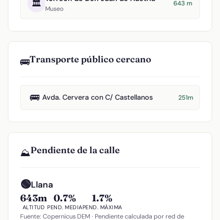
🏛️
643 m
Museo
Transporte público cercano
🚌
🚌
Avda. Cervera con C/ Castellanos
251m
Pendiente de la calle
⛰️
🟢
Llana
643m
0.7%
1.7%
ALTITUD
PEND. MEDIA
PEND. MÁXIMA
Fuente: Copernicus DEM · Pendiente calculada por red de