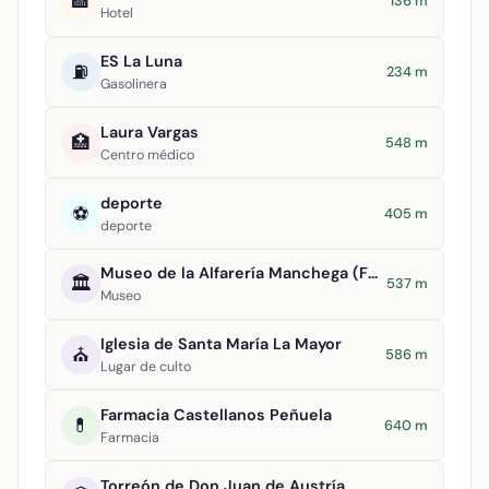
🏨
136 m
Hotel
ES La Luna
⛽
234 m
Gasolinera
Laura Vargas
🏥
548 m
Centro médico
deporte
⚽
405 m
deporte
Museo de la Alfarería Manchega (Formma)
🏛️
537 m
Museo
Iglesia de Santa María La Mayor
⛪
586 m
Lugar de culto
Farmacia Castellanos Peñuela
💊
640 m
Farmacia
Torreón de Don Juan de Austría