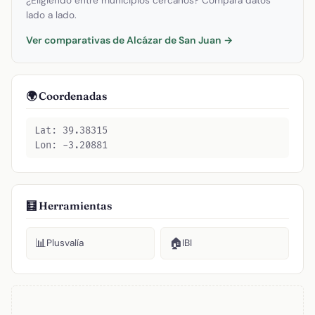
¿Eligiendo entre municipios cercanos? Compara datos
lado a lado.
Ver comparativas de Alcázar de San Juan →
🌍 Coordenadas
Lat: 39.38315
Lon: -3.20881
🧮 Herramientas
📊
🏠
Plusvalía
IBI