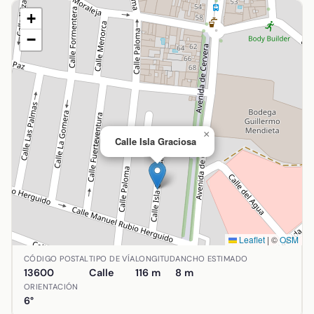
+
−
×
Calle Isla Graciosa
Leaflet
|
©
OSM
Ubicación de Calle Isla Graciosa en Alcázar de San Juan, 
CÓDIGO POSTAL
TIPO DE VÍA
LONGITUD
ANCHO ESTIMADO
13600
Calle
116 m
8 m
ORIENTACIÓN
6°