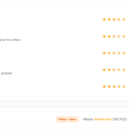
★★★☆☆
★★☆☆☆
ara los niños
★☆☆☆☆
★★☆☆☆
a pasear
★★★☆☆
·
Media:
Moderado
(56/100)
Falta: 1 dato