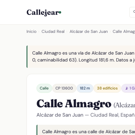
Callejear
Inicio
›
Ciudad Real
›
Alcázar de San Juan
›
Calle Almag
Calle Almagro es una vía de Alcázar de San Juan
0, caminabilidad 63). Longitud 181,6 m. Datos a j
Calle
CP 13600
182 m
38 edificios
📡 1 
Calle Almagro
(Alcáza
Alcázar de San Juan
— Ciudad Real, Españ
Calle Almagro es una calle de Alcázar de Sa