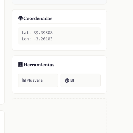
🌍 Coordenadas
Lat: 39.39308
Lon: -3.20103
🧮 Herramientas
📊
🏠
Plusvalía
IBI