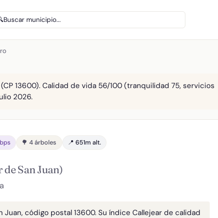
🔍
Buscar municipio...
ro
 (CP 13600). Calidad de vida 56/100 (tranquilidad 75, servicios
ulio 2026.
Gbps
🌳 4 árboles
📍 651m alt.
r de San Juan)
a
n Juan, código postal 13600. Su índice Callejear de calidad