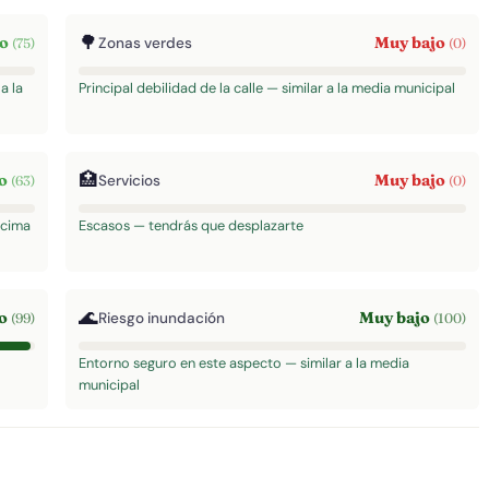
🌳
to
Muy bajo
Zonas verdes
(75)
(0)
a la
Principal debilidad de la calle — similar a la media municipal
🏥
to
Muy bajo
Servicios
(63)
(0)
ncima
Escasos — tendrás que desplazarte
🌊
to
Muy bajo
Riesgo inundación
(99)
(100)
Entorno seguro en este aspecto — similar a la media
municipal