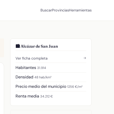
Buscar
Provincias
Herramientas
🏙️ Alcázar de San Juan
→
Ver ficha completa
Habitantes
31.914
Densidad
48 hab/km²
Precio medio del municipio
1256 €/m²
Renta media
34.212 €