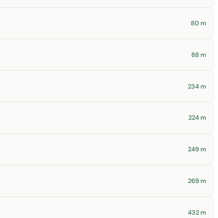
80 m
88 m
234 m
224 m
249 m
269 m
432 m