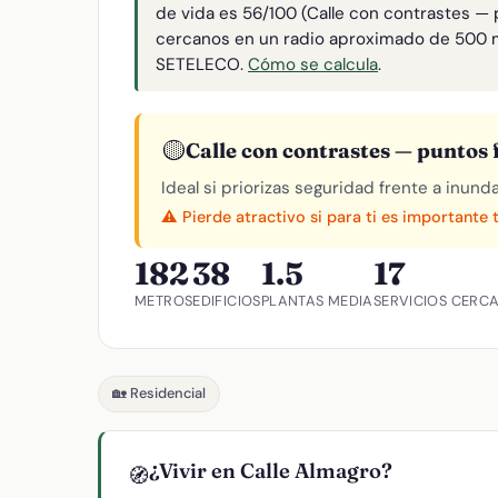
de vida es 56/100 (Calle con contrastes — p
cercanos en un radio aproximado de 500 
SETELECO.
Cómo se calcula
.
🟡
Calle con contrastes — puntos f
Ideal si priorizas seguridad frente a inund
⚠️ Pierde atractivo si para ti es importante 
182
38
1.5
17
METROS
EDIFICIOS
PLANTAS MEDIA
SERVICIOS CERC
🏡 Residencial
¿Vivir en Calle Almagro?
🧭