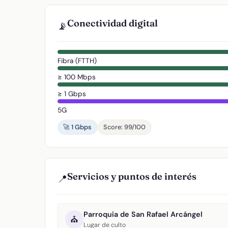
Conectividad digital
📡
Fibra (FTTH)
≥ 100 Mbps
≥ 1 Gbps
5G
🚀 1 Gbps
Score: 99/100
Servicios y puntos de interés
📍
Parroquía de San Rafael Arcángel
⛪
Lugar de culto