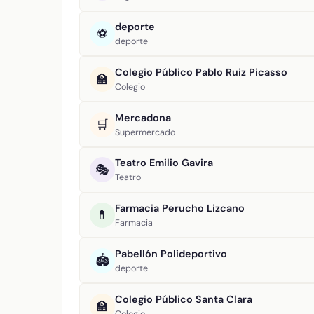
deporte
⚽
deporte
Colegio Público Pablo Ruiz Picasso
🏫
Colegio
Mercadona
🛒
Supermercado
Teatro Emilio Gavira
🎭
Teatro
Farmacia Perucho Lizcano
💊
Farmacia
Pabellón Polideportivo
🏟️
deporte
Colegio Público Santa Clara
🏫
Colegio