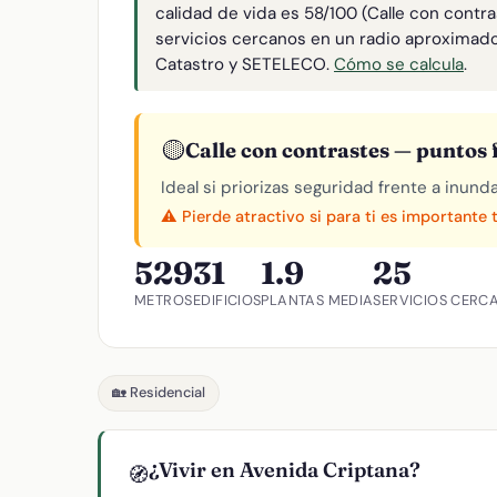
calidad de vida es 58/100 (Calle con contr
servicios cercanos en un radio aproximad
Catastro y SETELECO.
Cómo se calcula
.
🟡
Calle con contrastes — puntos f
Ideal si priorizas seguridad frente a inund
⚠️ Pierde atractivo si para ti es importante 
529
31
1.9
25
METROS
EDIFICIOS
PLANTAS MEDIA
SERVICIOS CERC
🏡 Residencial
¿Vivir en Avenida Criptana?
🧭