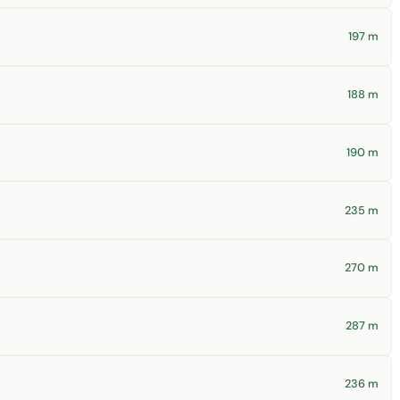
197 m
188 m
190 m
235 m
270 m
287 m
236 m