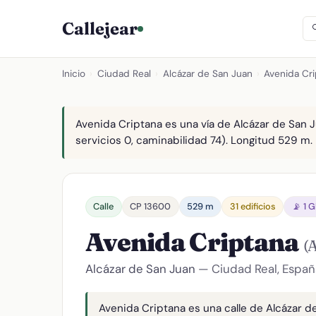
Callejear
Inicio
›
Ciudad Real
›
Alcázar de San Juan
›
Avenida Cr
Avenida Criptana es una vía de Alcázar de San J
servicios 0, caminabilidad 74). Longitud 529 m. 
Calle
CP 13600
529 m
31 edificios
📡 1 
Avenida Criptana
(
Alcázar de San Juan
— Ciudad Real, Españ
Avenida Criptana es una calle de Alcázar de