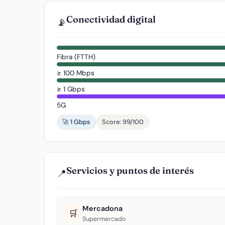
Conectividad digital
📡
Fibra (FTTH)
≥ 100 Mbps
≥ 1 Gbps
5G
🚀 1 Gbps
Score: 99/100
Servicios y puntos de interés
📍
Mercadona
🛒
Supermercado