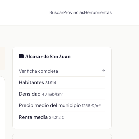
Buscar
Provincias
Herramientas
🏙️ Alcázar de San Juan
→
Ver ficha completa
Habitantes
31.914
Densidad
48 hab/km²
Precio medio del municipio
1256 €/m²
Renta media
34.212 €