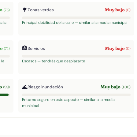
🌳
to
Muy bajo
Zonas verdes
(75)
(0)
a la
Principal debilidad de la calle — similar a la media municipal
🏥
to
Muy bajo
Servicios
(74)
(0)
 la
Escasos — tendrás que desplazarte
🌊
to
Muy bajo
Riesgo inundación
(99)
(100)
Entorno seguro en este aspecto — similar a la media
municipal