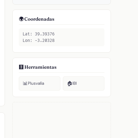
🌍 Coordenadas
Lat: 39.39376
Lon: -3.20328
🧮 Herramientas
📊
🏠
Plusvalía
IBI