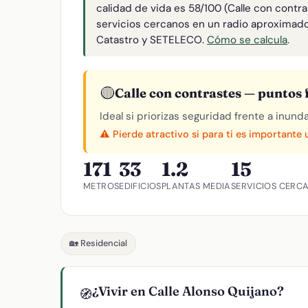
calidad de vida es 58/100 (Calle con contr
servicios cercanos en un radio aproximad
Catastro y SETELECO.
Cómo se calcula
.
🟡
Calle con contrastes — puntos f
Ideal si priorizas seguridad frente a inund
⚠️ Pierde atractivo si para ti es importante
171
33
1.2
15
METROS
EDIFICIOS
PLANTAS MEDIA
SERVICIOS CERC
🏡 Residencial
¿Vivir en Calle Alonso Quijano?
🧭