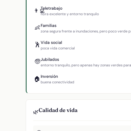
Teletrabajo
👨‍💻
fibra excelente y entorno tranquilo
Familias
👶
zona segura frente a inundaciones, pero poco verde p
Vida social
🕺
poca vida comercial
Jubilados
🧓
entorno tranquilo, pero apenas hay zonas verdes par
Inversión
🏠
buena conectividad
Calidad de vida
🌿