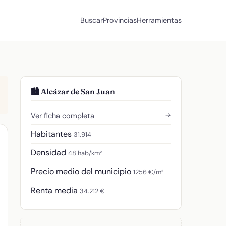
Buscar
Provincias
Herramientas
🏙️ Alcázar de San Juan
→
Ver ficha completa
Habitantes
31.914
Densidad
48 hab/km²
Precio medio del municipio
1256 €/m²
Renta media
34.212 €