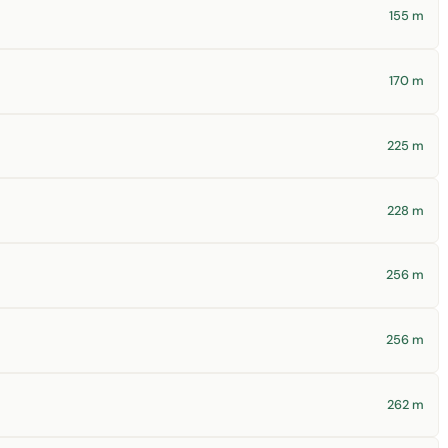
155 m
170 m
225 m
228 m
256 m
256 m
262 m