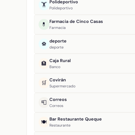
Polideportivo
🏋️
Polideportivo
Farmacia de Cinco Casas
💊
Farmacia
deporte
⚽
deporte
Caja Rural
🏦
Banco
Covirán
🛒
Supermercado
Correos
📮
Correos
Bar Restaurante Queque
🍽️
Restaurante