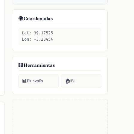
🌍 Coordenadas
Lat: 39.17525
Lon: -3.23454
🧮 Herramientas
📊
🏠
Plusvalía
IBI