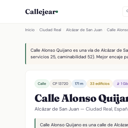
Callejear
Inicio
›
Ciudad Real
›
Alcázar de San Juan
›
Calle Alons
Calle Alonso Quijano es una vía de Alcázar de Sa
servicios 25, caminabilidad 52). Mejor encaje para
Calle
CP 13720
171 m
33 edificios
📡 1 G
Calle Alonso Quij
Alcázar de San Juan
— Ciudad Real, Españ
Calle Alonso Quijano es una calle de Alcáza