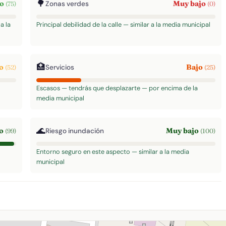
🌳
to
Muy bajo
Zonas verdes
(75)
(0)
a la
Principal debilidad de la calle — similar a la media municipal
🏥
do
Bajo
Servicios
(52)
(25)
Escasos — tendrás que desplazarte — por encima de la
media municipal
🌊
to
Muy bajo
Riesgo inundación
(99)
(100)
Entorno seguro en este aspecto — similar a la media
municipal