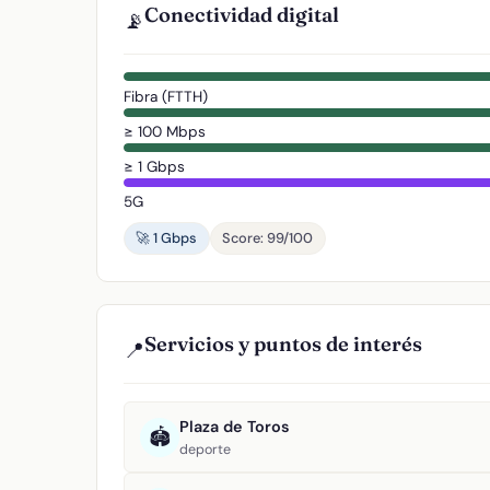
Conectividad digital
📡
Fibra (FTTH)
≥ 100 Mbps
≥ 1 Gbps
5G
🚀 1 Gbps
Score: 99/100
Servicios y puntos de interés
📍
Plaza de Toros
🏟️
deporte