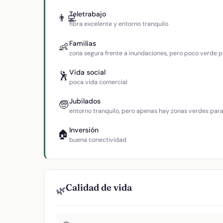
Teletrabajo
👨‍💻
fibra excelente y entorno tranquilo
Familias
👶
zona segura frente a inundaciones, pero poco verde p
Vida social
🕺
poca vida comercial
Jubilados
🧓
entorno tranquilo, pero apenas hay zonas verdes par
Inversión
🏠
buena conectividad
Calidad de vida
🌿