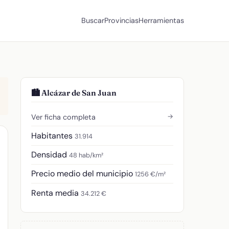
Buscar
Provincias
Herramientas
🏙️ Alcázar de San Juan
→
Ver ficha completa
Habitantes
31.914
Densidad
48 hab/km²
Precio medio del municipio
1256 €/m²
Renta media
34.212 €