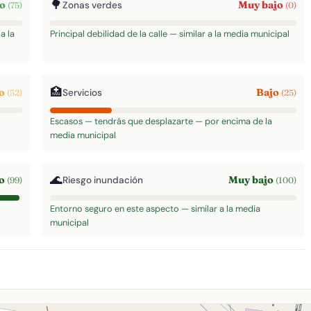
🌳
to
Muy bajo
Zonas verdes
(75)
(0)
a la
Principal debilidad de la calle — similar a la media municipal
🏥
do
Bajo
Servicios
(52)
(25)
Escasos — tendrás que desplazarte — por encima de la
media municipal
🌊
to
Muy bajo
Riesgo inundación
(99)
(100)
Entorno seguro en este aspecto — similar a la media
municipal