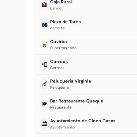
Caja Rural
🏦
Banco
Plaza de Toros
🏟️
deporte
Covirán
🛒
Supermercado
Correos
📮
Correos
Peluqueria Virginia
💇
Peluquería
Bar Restaurante Queque
🍽️
Restaurante
Ayuntamiento de Cinco Casas
🏛️
Ayuntamiento