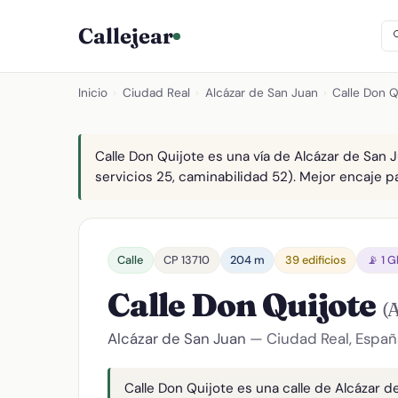
Callejear
Inicio
›
Ciudad Real
›
Alcázar de San Juan
›
Calle Don Q
Calle Don Quijote es una vía de Alcázar de San J
servicios 25, caminabilidad 52). Mejor encaje par
Calle
CP 13710
204 m
39 edificios
📡 1 
Calle Don Quijote
(
Alcázar de San Juan
— Ciudad Real, Españ
Calle Don Quijote es una calle de Alcázar de