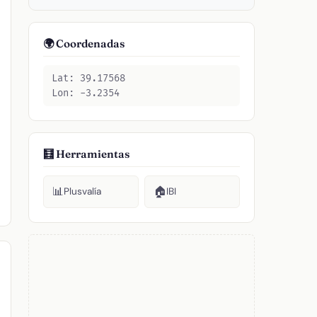
🌍 Coordenadas
Lat: 39.17568
Lon: -3.2354
🧮 Herramientas
📊
🏠
Plusvalía
IBI