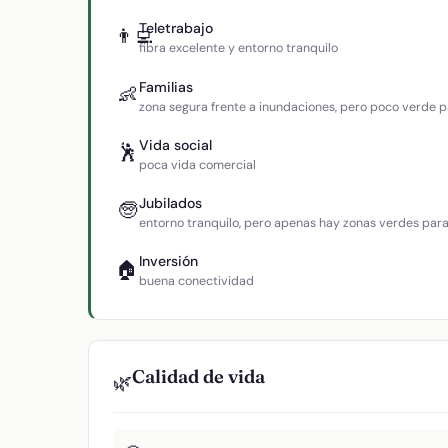
Teletrabajo
👨‍💻
fibra excelente y entorno tranquilo
Familias
👶
zona segura frente a inundaciones, pero poco verde p
Vida social
🕺
poca vida comercial
Jubilados
🧓
entorno tranquilo, pero apenas hay zonas verdes par
Inversión
🏠
buena conectividad
Calidad de vida
🌿