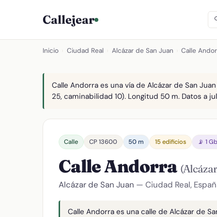
Callejear
Inicio
›
Ciudad Real
›
Alcázar de San Juan
›
Calle Andor
Calle Andorra es una vía de Alcázar de San Juan
25, caminabilidad 10). Longitud 50 m. Datos a ju
Calle
CP 13600
50 m
15 edificios
📡 1 G
Calle Andorra
(Alcáza
Alcázar de San Juan
— Ciudad Real, Españ
Calle Andorra es una calle de Alcázar de Sa