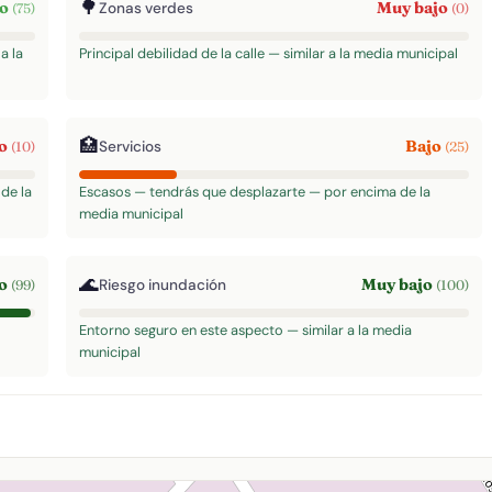
🌳
to
Muy bajo
Zonas verdes
(75)
(0)
a la
Principal debilidad de la calle — similar a la media municipal
🏥
jo
Bajo
Servicios
(10)
(25)
de la
Escasos — tendrás que desplazarte — por encima de la
media municipal
🌊
to
Muy bajo
Riesgo inundación
(99)
(100)
Entorno seguro en este aspecto — similar a la media
municipal