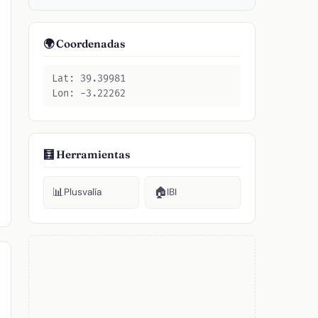
🌍 Coordenadas
Lat: 39.39981
Lon: -3.22262
🧮 Herramientas
📊
🏠
Plusvalía
IBI