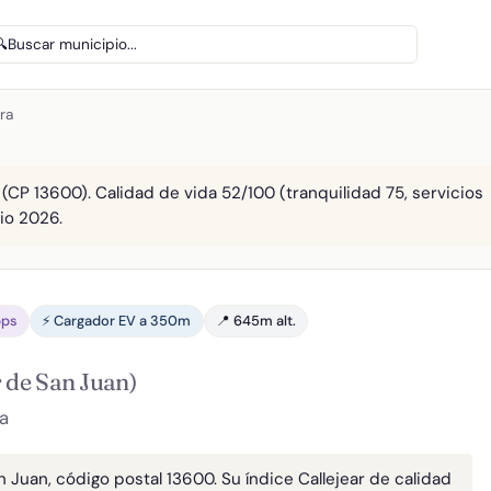
🔍
Buscar municipio...
ra
 (CP 13600). Calidad de vida 52/100 (tranquilidad 75, servicios
lio 2026.
bps
⚡ Cargador EV a 350m
📍 645m alt.
r de San Juan)
a
n Juan, código postal 13600. Su índice Callejear de calidad