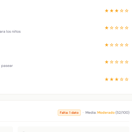
★★★☆☆
★☆☆☆☆
ara los niños
★☆☆☆☆
★☆☆☆☆
a pasear
★★★☆☆
·
Media:
Moderado
(52/100)
Falta: 1 dato