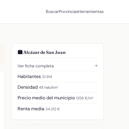
Buscar
Provincias
Herramientas
🏙️ Alcázar de San Juan
→
Ver ficha completa
Habitantes
31.914
Densidad
48 hab/km²
Precio medio del municipio
1256 €/m²
Renta media
34.212 €