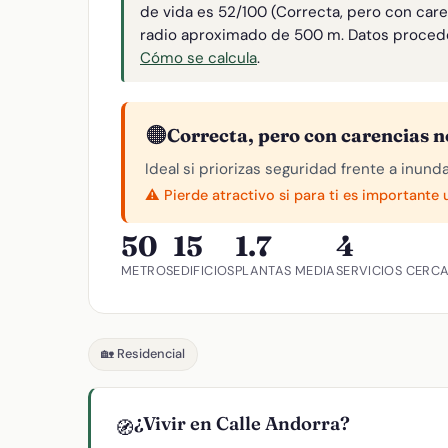
de vida es 52/100 (Correcta, pero con car
radio aproximado de 500 m. Datos proced
Cómo se calcula
.
🟠
Correcta, pero con carencias n
Ideal si priorizas seguridad frente a inund
⚠️ Pierde atractivo si para ti es importante
50
15
1.7
4
METROS
EDIFICIOS
PLANTAS MEDIA
SERVICIOS CERC
🏡 Residencial
¿Vivir en Calle Andorra?
🧭