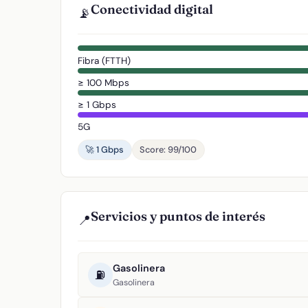
Conectividad digital
📡
Fibra (FTTH)
≥ 100 Mbps
≥ 1 Gbps
5G
🚀 1 Gbps
Score: 99/100
Servicios y puntos de interés
📍
Gasolinera
⛽
Gasolinera