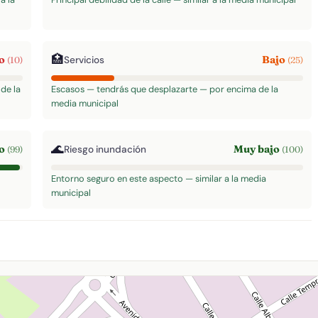
🏥
jo
Bajo
Servicios
(10)
(25)
de la
Escasos — tendrás que desplazarte — por encima de la
media municipal
🌊
to
Muy bajo
Riesgo inundación
(99)
(100)
Entorno seguro en este aspecto — similar a la media
municipal