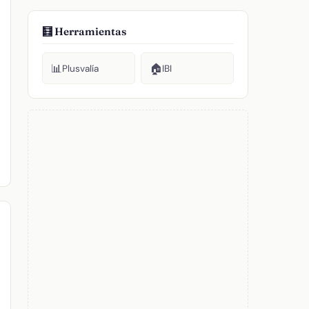
🧮 Herramientas
📊
🏠
Plusvalía
IBI