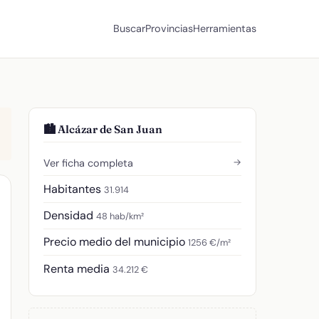
Buscar
Provincias
Herramientas
🏙️ Alcázar de San Juan
→
Ver ficha completa
Habitantes
31.914
Densidad
48 hab/km²
Precio medio del municipio
1256 €/m²
Renta media
34.212 €