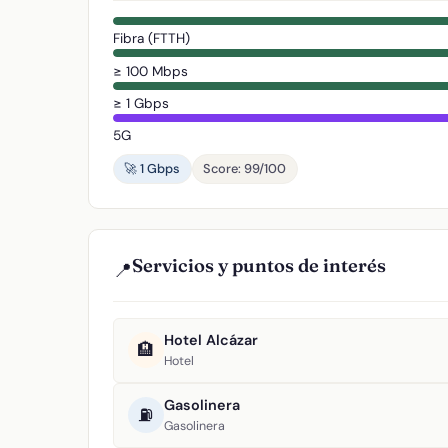
Fibra (FTTH)
≥ 100 Mbps
≥ 1 Gbps
5G
🚀 1 Gbps
Score: 99/100
Servicios y puntos de interés
📍
Hotel Alcázar
🏨
Hotel
Gasolinera
⛽
Gasolinera