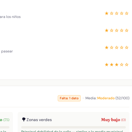
★☆☆☆☆
ara los niños
★☆☆☆☆
★☆☆☆☆
a pasear
★★★☆☆
·
Media:
Moderado
(52/100)
Falta: 1 dato
🌳
to
Muy bajo
Zonas verdes
(75)
(0)
a la
Principal debilidad de la calle — similar a la media municipal