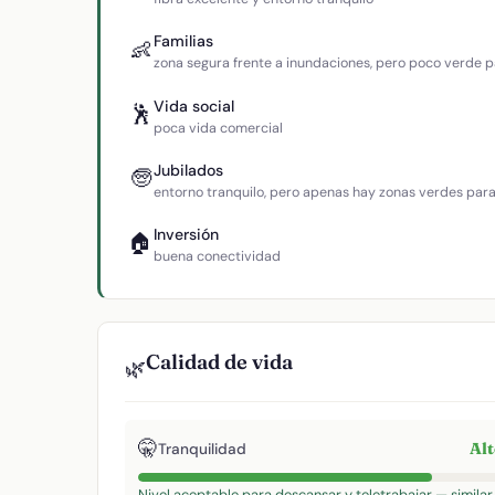
Familias
👶
zona segura frente a inundaciones, pero poco verde p
Vida social
🕺
poca vida comercial
Jubilados
🧓
entorno tranquilo, pero apenas hay zonas verdes par
Inversión
🏠
buena conectividad
Calidad de vida
🌿
🤫
Al
Tranquilidad
Nivel aceptable para descansar y teletrabajar — similar 