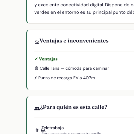
y excelente conectividad digital. Dispone de c
verdes en el entorno es su principal punto débi
Ventajas e inconvenientes
⚖️
✔ Ventajas
🟢 Calle llana — cómoda para caminar
⚡ Punto de recarga EV a 407m
¿Para quién es esta calle?
👥
Teletrabajo
👨‍💻
fibra excelente y entorno tranquilo