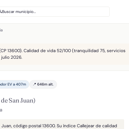
🔍
Buscar municipio...
ía
(CP 13600). Calidad de vida 52/100 (tranquilidad 75, servicios
 julio 2026.
ador EV a 407m
📍 646m alt.
 de San Juan)
a
n Juan, código postal 13600. Su índice Callejear de calidad