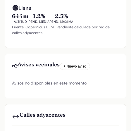
🟢
Llana
644m
1.2%
2.3%
ALTITUD
PEND. MEDIA
PEND. MÁXIMA
Fuente: Copernicus DEM · Pendiente calculada por red de
calles adyacentes
Avisos vecinales
📢
+ Nuevo aviso
Avisos no disponibles en este momento.
Calles adyacentes
↔️