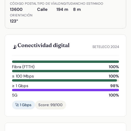
Ubicación de Calle Carmen en Alcázar de San Juan, Ciud
CÓDIGO POSTAL
TIPO DE VÍA
LONGITUD
ANCHO ESTIMADO
13600
Calle
194 m
8 m
ORIENTACIÓN
123°
Conectividad digital
📡
SETELECO 2024
Fibra (FTTH)
100%
≥ 100 Mbps
100%
≥ 1 Gbps
98%
5G
100%
🚀 1 Gbps
Score: 99/100