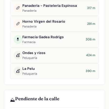
Panadería - Pastelería Espinosa
🥖
317 m
Panadería
Horno Virgen del Rosario
🥖
291 m
Panadería
Farmacia Gadea Rodrigo
💊
306 m
Farmacia
Ondas y rizos
💇
424 m
Peluquería
La Pelu
💇
390 m
Peluquería
Pendiente de la calle
⛰️