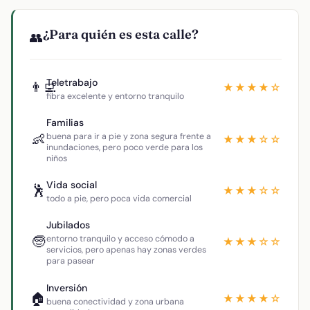
¿Para quién es esta calle?
👥
Teletrabajo
👨‍💻
★★★★☆
fibra excelente y entorno tranquilo
Familias
👶
buena para ir a pie y zona segura frente a
★★★☆☆
inundaciones, pero poco verde para los
niños
Vida social
🕺
★★★☆☆
todo a pie, pero poca vida comercial
Jubilados
🧓
entorno tranquilo y acceso cómodo a
★★★☆☆
servicios, pero apenas hay zonas verdes
para pasear
Inversión
🏠
★★★★☆
buena conectividad y zona urbana