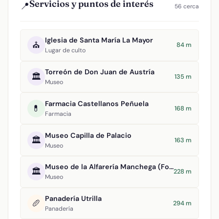
Servicios y puntos de interés
📍
56 cerca
Iglesia de Santa María La Mayor
⛪
84 m
Lugar de culto
Torreón de Don Juan de Austría
🏛️
135 m
Museo
Farmacia Castellanos Peñuela
💊
168 m
Farmacia
Museo Capilla de Palacio
🏛️
163 m
Museo
Museo de la Alfarería Manchega (Formma)
🏛️
228 m
Museo
Panadería Utrilla
🥖
294 m
Panadería