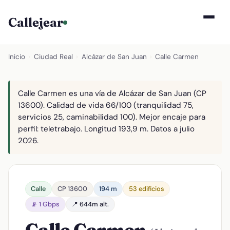
Callejear
Inicio
›
Ciudad Real
›
Alcázar de San Juan
›
Calle Carmen
Calle Carmen es una vía de Alcázar de San Juan (CP
13600). Calidad de vida 66/100 (tranquilidad 75,
servicios 25, caminabilidad 100). Mejor encaje para
perfil: teletrabajo. Longitud 193,9 m. Datos a julio
2026.
Calle
CP 13600
194 m
53 edificios
📡 1 Gbps
📍 644m alt.