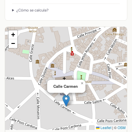
¿Cómo se calcula?
+
−
×
Calle Carmen
Leaflet
|
©
OSM