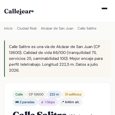
Callejear
Inicio
›
Ciudad Real
›
Alcázar de San Juan
›
Calle Salitre
Calle Salitre es una vía de Alcázar de San Juan (CP
13600). Calidad de vida 66/100 (tranquilidad 75,
servicios 25, caminabilidad 100). Mejor encaje para
perfil: teletrabajo. Longitud 222,5 m. Datos a julio
2026.
Calle
CP 13600
223 m
31 edificios
🚌 2 paradas
📡 1 Gbps
📍 646m alt.