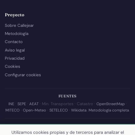
Proyecto
Sobre Callejear
Metodología
Contacto
Aviso legal
Privacidad
Cookies
Configurar cookies
FUENTES
INE
·
SEPE
·
AEAT
· Min. Transportes · Catastro ·
OpenStreetMap
·
MITECO
·
Open-Meteo
·
SETELECO
·
Wikidata
.
Metodología completa
.
© 2026 Callejear.com — Directorio municipal de España con datos
abiertos. Desarrollado y mantenido por
Yoel Castaño
.
Utilizamos cookies propias y de terceros para analizar el