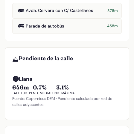
🚌
Avda. Cervera con C/ Castellanos
378m
🚌
Parada de autobús
458m
Pendiente de la calle
⛰️
🟢
Llana
646m
0.7%
3.1%
ALTITUD
PEND. MEDIA
PEND. MÁXIMA
Fuente: Copernicus DEM · Pendiente calculada por red de
calles adyacentes