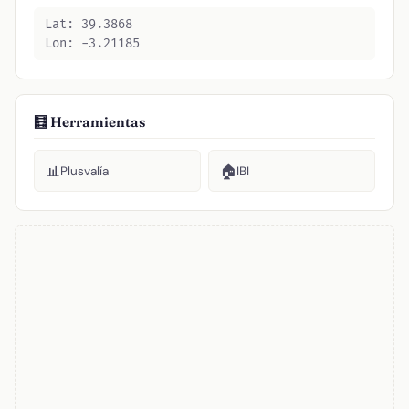
Lat: 39.3868
Lon: -3.21185
🧮 Herramientas
📊
🏠
Plusvalía
IBI