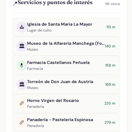
Servicios y puntos de interés
📍
56 cerca
Iglesia de Santa María La Mayor
⛪
113 m
Lugar de culto
Museo de la Alfarería Manchega (Formma)
🏛️
140 m
Museo
Farmacia Castellanos Peñuela
💊
158 m
Farmacia
Torreón de Don Juan de Austría
🏛️
169 m
Museo
Horno Virgen del Rosario
🥖
235 m
Panadería
Panadería - Pastelería Espinosa
🥖
279 m
Panadería