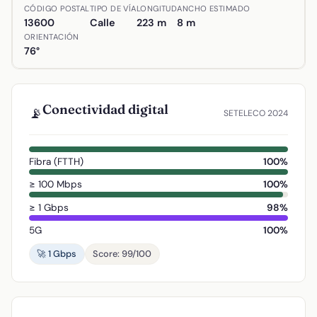
Ubicación de Calle Salitre en Alcázar de San Juan, Ciudad
CÓDIGO POSTAL
TIPO DE VÍA
LONGITUD
ANCHO ESTIMADO
13600
Calle
223 m
8 m
ORIENTACIÓN
76°
Conectividad digital
📡
SETELECO 2024
Fibra (FTTH)
100%
≥ 100 Mbps
100%
≥ 1 Gbps
98%
5G
100%
🚀 1 Gbps
Score: 99/100