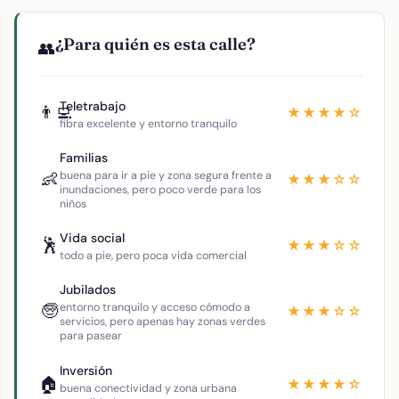
¿Para quién es esta calle?
👥
Teletrabajo
👨‍💻
★★★★☆
fibra excelente y entorno tranquilo
Familias
👶
buena para ir a pie y zona segura frente a
★★★☆☆
inundaciones, pero poco verde para los
niños
Vida social
🕺
★★★☆☆
todo a pie, pero poca vida comercial
Jubilados
🧓
entorno tranquilo y acceso cómodo a
★★★☆☆
servicios, pero apenas hay zonas verdes
para pasear
Inversión
🏠
★★★★☆
buena conectividad y zona urbana