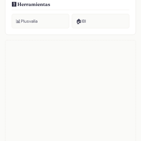
🧮 Herramientas
📊
🏠
Plusvalía
IBI