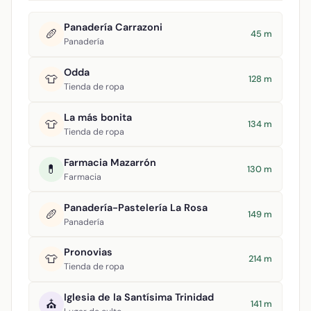
Panadería Carrazoni
🥖
45 m
Panadería
Odda
👕
128 m
Tienda de ropa
La más bonita
👕
134 m
Tienda de ropa
Farmacia Mazarrón
💊
130 m
Farmacia
Panadería-Pastelería La Rosa
🥖
149 m
Panadería
Pronovias
👕
214 m
Tienda de ropa
Iglesia de la Santísima Trinidad
⛪
141 m