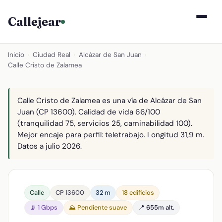
Callejear
Inicio
›
Ciudad Real
›
Alcázar de San Juan
›
Calle Cristo de Zalamea
Calle Cristo de Zalamea es una vía de Alcázar de San
Juan (CP 13600). Calidad de vida 66/100
(tranquilidad 75, servicios 25, caminabilidad 100).
Mejor encaje para perfil: teletrabajo. Longitud 31,9 m.
Datos a julio 2026.
Calle
CP 13600
32 m
18 edificios
📡 1 Gbps
⛰️ Pendiente suave
📍 655m alt.