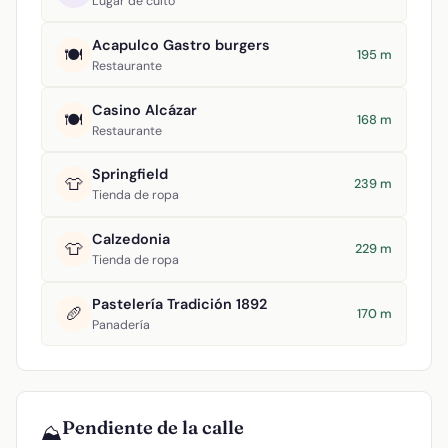
Lugar de culto
Acapulco Gastro burgers
🍽️
195 m
Restaurante
Casino Alcázar
🍽️
168 m
Restaurante
Springfield
👕
239 m
Tienda de ropa
Calzedonia
👕
229 m
Tienda de ropa
Pastelería Tradición 1892
🥖
170 m
Panadería
Pendiente de la calle
⛰️