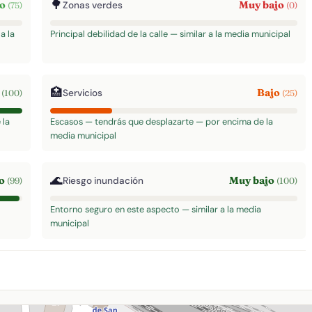
🌳
to
Muy bajo
Zonas verdes
(75)
(0)
a la
Principal debilidad de la calle — similar a la media municipal
🏥
o
Bajo
Servicios
(100)
(25)
 la
Escasos — tendrás que desplazarte — por encima de la
media municipal
🌊
to
Muy bajo
Riesgo inundación
(99)
(100)
Entorno seguro en este aspecto — similar a la media
municipal