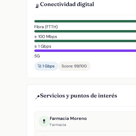
Conectividad digital
📡
Fibra (FTTH)
≥ 100 Mbps
≥ 1 Gbps
5G
🚀 1 Gbps
Score: 99/100
Servicios y puntos de interés
📍
Farmacia Moreno
💊
Farmacia