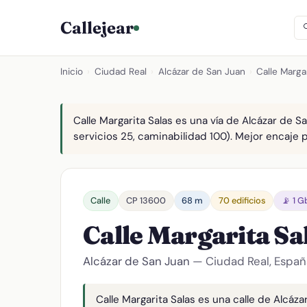
Callejear
Inicio
›
Ciudad Real
›
Alcázar de San Juan
›
Calle Marga
Calle Margarita Salas es una vía de Alcázar de S
servicios 25, caminabilidad 100). Mejor encaje pa
Calle
CP 13600
68 m
70 edificios
📡 1 G
Calle Margarita Sa
Alcázar de San Juan
— Ciudad Real, Españ
Calle Margarita Salas es una calle de Alcáza