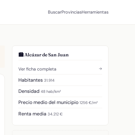
Buscar
Provincias
Herramientas
🏙️ Alcázar de San Juan
→
Ver ficha completa
Habitantes
31.914
Densidad
48 hab/km²
Precio medio del municipio
1256 €/m²
Renta media
34.212 €