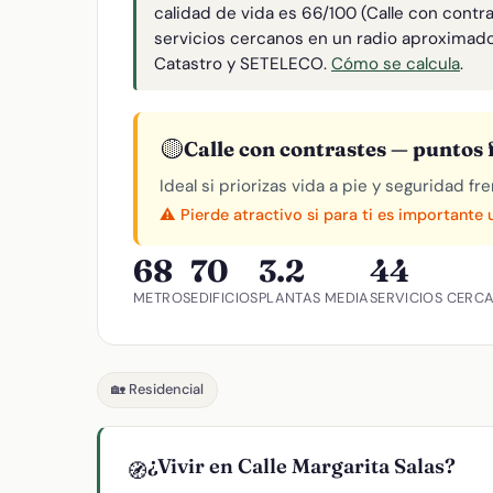
calidad de vida es 66/100 (Calle con contr
servicios cercanos en un radio aproximad
Catastro y SETELECO.
Cómo se calcula
.
🟡
Calle con contrastes — puntos f
Ideal si priorizas vida a pie y seguridad f
⚠️ Pierde atractivo si para ti es importante
68
70
3.2
44
METROS
EDIFICIOS
PLANTAS MEDIA
SERVICIOS CERC
🏡 Residencial
¿Vivir en Calle Margarita Salas?
🧭