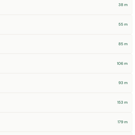
38 m
55 m
85 m
106 m
93 m
153 m
179 m