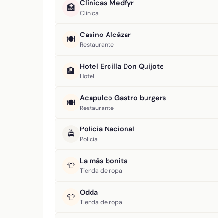
Clinicas Medfyr
🏥
Clínica
Casino Alcázar
🍽️
Restaurante
Hotel Ercilla Don Quijote
🏨
Hotel
Acapulco Gastro burgers
🍽️
Restaurante
Policia Nacional
🚔
Policía
La más bonita
👕
Tienda de ropa
Odda
👕
Tienda de ropa