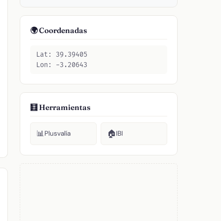
🌍 Coordenadas
Lat: 39.39405
Lon: -3.20643
🧮 Herramientas
📊
🏠
Plusvalía
IBI