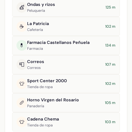
Ondas y rizos
💇
125 m
Peluquería
La Patricia
☕
102 m
Cafetería
Farmacia Castellanos Peñuela
💊
134 m
Farmacia
Correos
📮
107 m
Correos
Sport Center 2000
👕
102 m
Tienda de ropa
Horno Virgen del Rosario
🥖
105 m
Panadería
Cadena Chema
👕
103 m
Tienda de ropa