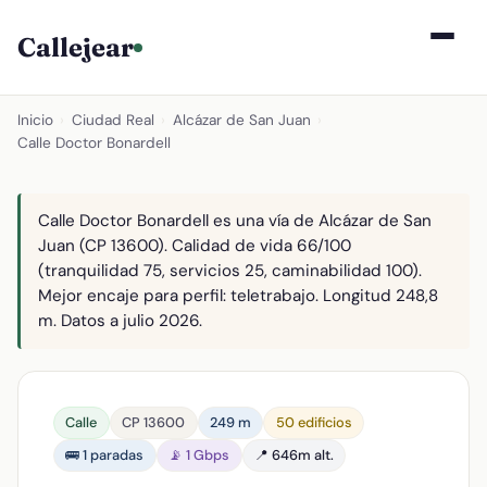
Callejear
Inicio
›
Ciudad Real
›
Alcázar de San Juan
›
Calle Doctor Bonardell
Calle Doctor Bonardell es una vía de Alcázar de San
Juan (CP 13600). Calidad de vida 66/100
(tranquilidad 75, servicios 25, caminabilidad 100).
Mejor encaje para perfil: teletrabajo. Longitud 248,8
m. Datos a julio 2026.
Calle
CP 13600
249 m
50 edificios
🚌 1 paradas
📡 1 Gbps
📍 646m alt.