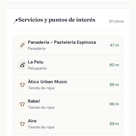
Servicios y puntos de interés
📍
61 cerca
Panadería - Pastelería Espinosa
🥖
47 m
Panadería
La Pelu
💇
90 m
Peluquería
Ático Urban Music
👕
88 m
Tienda de ropa
Rabel
👕
86 m
Tienda de ropa
Aire
👕
89 m
Tienda de ropa