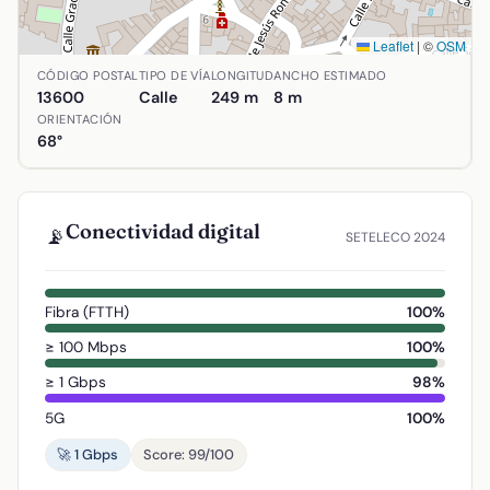
Leaflet
|
©
OSM
Ubicación de Calle Doctor Bonardell en Alcázar de San Juan
CÓDIGO POSTAL
TIPO DE VÍA
LONGITUD
ANCHO ESTIMADO
13600
Calle
249 m
8 m
ORIENTACIÓN
68°
Conectividad digital
📡
SETELECO 2024
Fibra (FTTH)
100%
≥ 100 Mbps
100%
≥ 1 Gbps
98%
5G
100%
🚀 1 Gbps
Score: 99/100