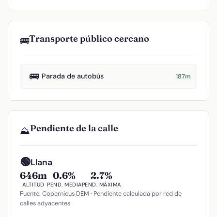
Transporte público cercano
🚌
🚌
Parada de autobús
187m
Pendiente de la calle
⛰️
🟢
Llana
646m
0.6%
2.7%
ALTITUD
PEND. MEDIA
PEND. MÁXIMA
Fuente: Copernicus DEM · Pendiente calculada por red de
calles adyacentes