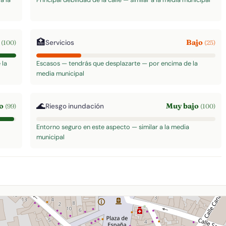
🏥
o
Bajo
Servicios
(100)
(25)
 la
Escasos — tendrás que desplazarte — por encima de la
media municipal
🌊
to
Muy bajo
Riesgo inundación
(99)
(100)
Entorno seguro en este aspecto — similar a la media
municipal