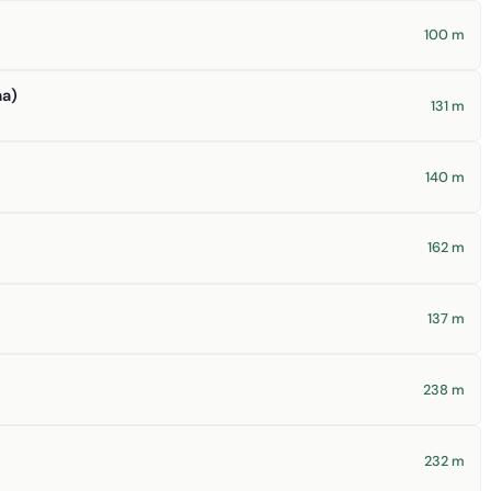
100 m
ma)
131 m
140 m
162 m
137 m
238 m
232 m