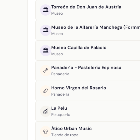
Torreón de Don Juan de Austría
🏛️
Museo
Museo de la Alfarería Manchega (Form
🏛️
Museo
Museo Capilla de Palacio
🏛️
Museo
Panadería - Pastelería Espinosa
🥖
Panadería
Horno Virgen del Rosario
🥖
Panadería
La Pelu
💇
Peluquería
Ático Urban Music
👕
Tienda de ropa