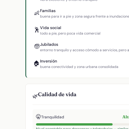
Familias
👶
buena para ir a pie y zona segura frente a inundacion
Vida social
🕺
todo a pie, pero poca vida comercial
Jubilados
🧓
entorno tranquilo y acceso cómodo a servicios, pero
Inversión
🏠
buena conectividad y zona urbana consolidada
Calidad de vida
🌿
🤫
Al
Tranquilidad
Nivel aceptable para descansar y teletrabajar — similar 