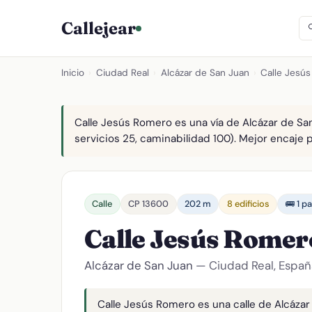
Callejear
Inicio
›
Ciudad Real
›
Alcázar de San Juan
›
Calle Jesú
Calle Jesús Romero es una vía de Alcázar de San
servicios 25, caminabilidad 100). Mejor encaje pa
Calle
CP 13600
202 m
8 edificios
🚌 1 p
Calle Jesús Rome
Alcázar de San Juan
— Ciudad Real, Españ
Calle Jesús Romero es una calle de Alcázar 