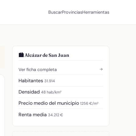
Buscar
Provincias
Herramientas
🏙️ Alcázar de San Juan
→
Ver ficha completa
Habitantes
31.914
Densidad
48 hab/km²
Precio medio del municipio
1256 €/m²
Renta media
34.212 €