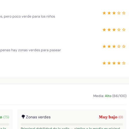
★★★☆☆
es, pero poco verde para los niños
★★★☆☆
★★★☆☆
 apenas hay zonas verdes para pasear
★★★★☆
Media:
Alto
(66/100)
🌳
to
Muy bajo
Zonas verdes
(75)
(0)
a la
Principal debilidad de la calle — similar a la media municipal