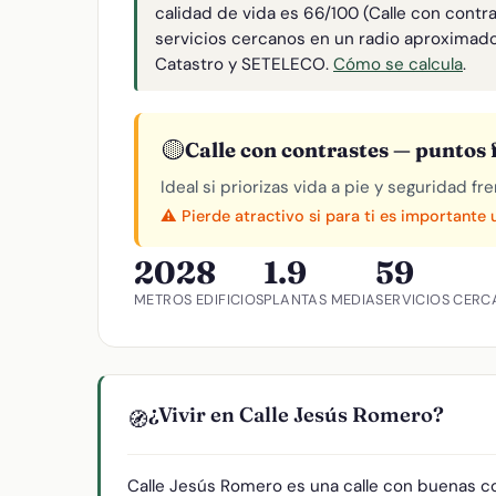
calidad de vida es 66/100 (Calle con contr
servicios cercanos en un radio aproximad
Catastro y SETELECO.
Cómo se calcula
.
🟡
Calle con contrastes — puntos f
Ideal si priorizas vida a pie y seguridad f
⚠️ Pierde atractivo si para ti es importante
202
8
1.9
59
METROS
EDIFICIOS
PLANTAS MEDIA
SERVICIOS CERC
¿Vivir en Calle Jesús Romero?
🧭
Calle Jesús Romero es una calle con buenas co