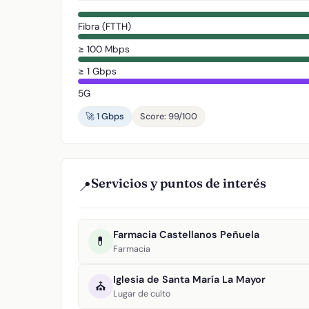
Fibra (FTTH)
≥ 100 Mbps
≥ 1 Gbps
5G
🚀 1 Gbps
Score: 99/100
Servicios y puntos de interés
📍
Farmacia Castellanos Peñuela
💊
Farmacia
Iglesia de Santa María La Mayor
⛪
Lugar de culto