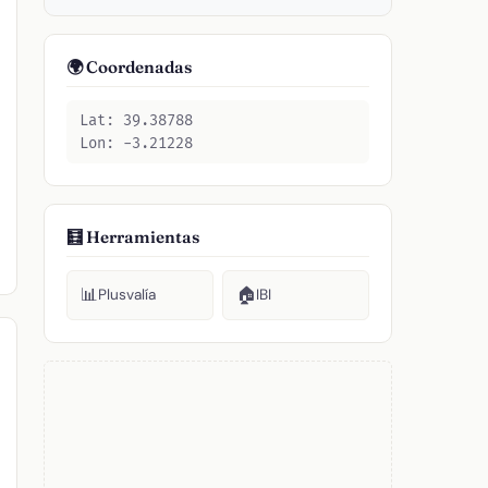
🌍 Coordenadas
Lat: 39.38788
Lon: -3.21228
🧮 Herramientas
📊
🏠
Plusvalía
IBI