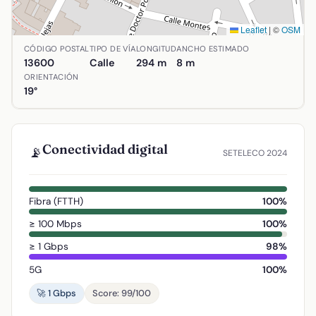
Leaflet
|
©
OSM
Ubicación de Calle Doctor Policarpo Lizcano en Alcázar de
CÓDIGO POSTAL
TIPO DE VÍA
LONGITUD
ANCHO ESTIMADO
13600
Calle
294 m
8 m
ORIENTACIÓN
19°
Conectividad digital
📡
SETELECO 2024
Fibra (FTTH)
100%
≥ 100 Mbps
100%
≥ 1 Gbps
98%
5G
100%
🚀 1 Gbps
Score: 99/100