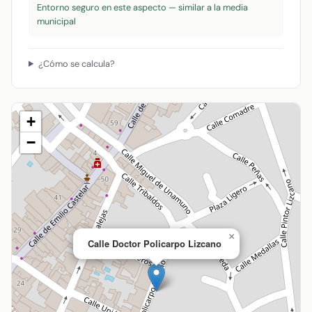
Entorno seguro en este aspecto — similar a la media
municipal
¿Cómo se calcula?
+
−
×
Calle Doctor Policarpo Lizcano