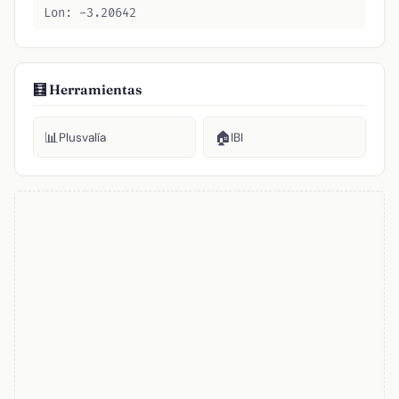
Lon: -3.20642
🧮 Herramientas
📊
🏠
Plusvalía
IBI