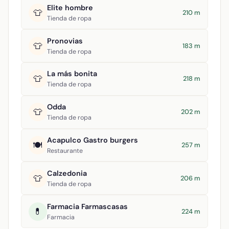
Elite hombre
👕
210 m
Tienda de ropa
Pronovias
👕
183 m
Tienda de ropa
La más bonita
👕
218 m
Tienda de ropa
Odda
👕
202 m
Tienda de ropa
Acapulco Gastro burgers
🍽️
257 m
Restaurante
Calzedonia
👕
206 m
Tienda de ropa
Farmacia Farmascasas
💊
224 m
Farmacia