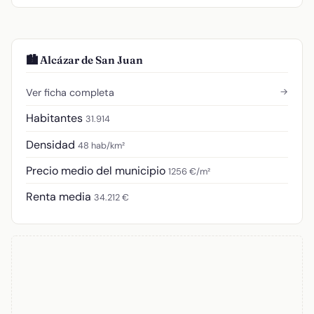
🏙️ Alcázar de San Juan
→
Ver ficha completa
Habitantes
31.914
Densidad
48 hab/km²
Precio medio del municipio
1256 €/m²
Renta media
34.212 €