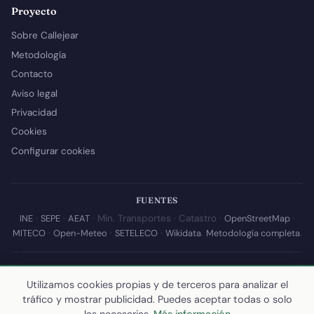
Proyecto
Sobre Callejear
Metodología
Contacto
Aviso legal
Privacidad
Cookies
Configurar cookies
FUENTES
INE
·
SEPE
·
AEAT
· Min. Transportes · Catastro ·
OpenStreetMap
·
MITECO
·
Open-Meteo
·
SETELECO
·
Wikidata
.
Metodología completa
.
© 2026 Callejear.com — Directorio municipal de España con datos
abiertos. Desarrollado y mantenido por
Yoel Castaño
.
Utilizamos cookies propias y de terceros para analizar el
tráfico y mostrar publicidad. Puedes aceptar todas o solo
Última actualización de esta página:
10 de julio de 2026
·
Cómo