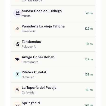
Comida rápida
Museo Casa del Hidalgo
🏛️
76 m
Museo
Panadería La vieja Tahona
🥖
122 m
Panadería
Tendencias
💇
118 m
Peluquería
Amigo Doner Kebab
🍽️
137 m
Restaurante
Pilates Cubital
🏋️
128 m
Gimnasio
La Tapería del Pasaje
☕
191 m
Cafetería
Springfield
👕
178 m