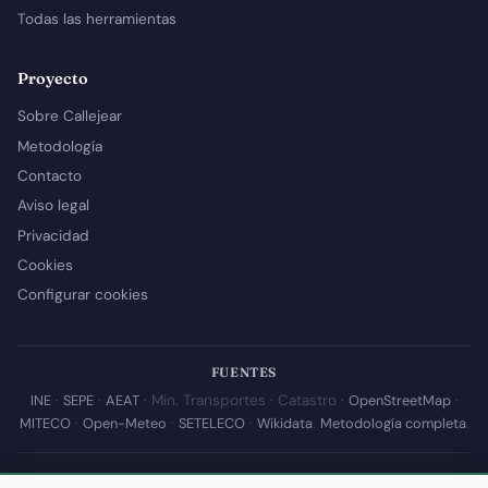
Todas las herramientas
Proyecto
Sobre Callejear
Metodología
Contacto
Aviso legal
Privacidad
Cookies
Configurar cookies
FUENTES
INE
·
SEPE
·
AEAT
· Min. Transportes · Catastro ·
OpenStreetMap
·
MITECO
·
Open-Meteo
·
SETELECO
·
Wikidata
.
Metodología completa
.
© 2026 Callejear.com — Directorio municipal de España con datos