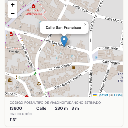
+
−
×
Calle San Francisco
Leaflet
|
©
OSM
Ubicación de Calle San Francisco en Alcázar de San Juan,
CÓDIGO POSTAL
TIPO DE VÍA
LONGITUD
ANCHO ESTIMADO
13600
Calle
280 m
8 m
ORIENTACIÓN
113°