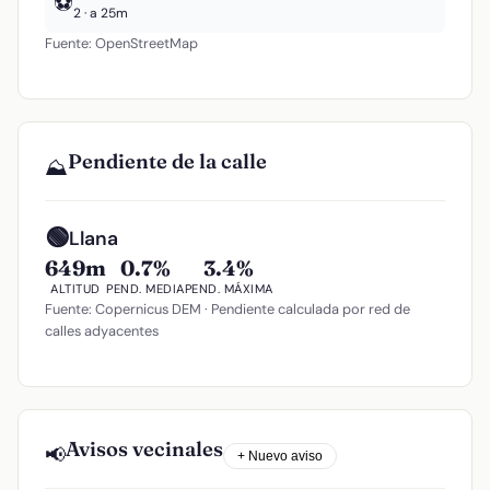
⚽
2 · a 25m
Fuente: OpenStreetMap
Pendiente de la calle
⛰️
🟢
Llana
649m
0.7%
3.4%
ALTITUD
PEND. MEDIA
PEND. MÁXIMA
Fuente: Copernicus DEM · Pendiente calculada por red de
calles adyacentes
Avisos vecinales
📢
+ Nuevo aviso