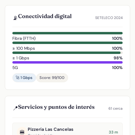
Conectividad digital
📡
SETELECO 2024
Fibra (FTTH)
100%
≥ 100 Mbps
100%
≥ 1 Gbps
98%
5G
100%
🚀 1 Gbps
Score: 99/100
Servicios y puntos de interés
📍
61 cerca
Pizzería Las Cancelas
🍔
33 m