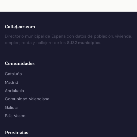
Callejear.com
Directorio municipal de España con datos de población, vivienda,
empleo, renta y callejero de los
8.132 municipios
.
Comunidades
Cataluña
Madrid
Andalucía
Comunidad Valenciana
Galicia
País Vasco
Provincias