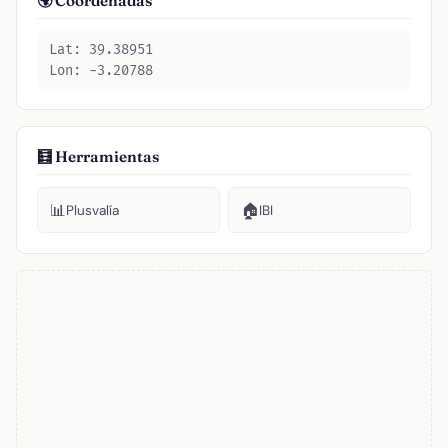
🌍 Coordenadas
Lat: 39.38951
Lon: -3.20788
🧮 Herramientas
📊
🏠
Plusvalía
IBI