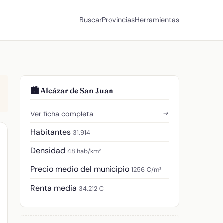
Buscar
Provincias
Herramientas
🏙️ Alcázar de San Juan
→
Ver ficha completa
Habitantes
31.914
Densidad
48 hab/km²
Precio medio del municipio
1256 €/m²
Renta media
34.212 €