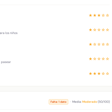
★★★☆☆
★☆☆☆☆
ara los niños
★☆☆☆☆
★☆☆☆☆
a pasear
★★★☆☆
·
Media:
Moderado
(50/100)
Falta: 1 dato