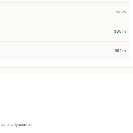
221 m
305 m
552 m
 calles adyacentes