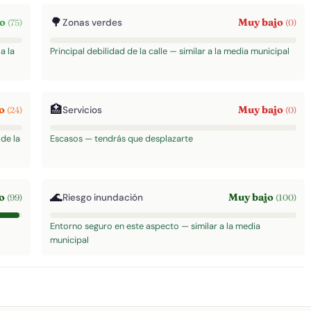
🌳
to
Muy bajo
Zonas verdes
(75)
(0)
a la
Principal debilidad de la calle — similar a la media municipal
🏥
jo
Muy bajo
Servicios
(24)
(0)
de la
Escasos — tendrás que desplazarte
🌊
to
Muy bajo
Riesgo inundación
(99)
(100)
Entorno seguro en este aspecto — similar a la media
municipal