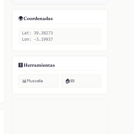
🌍 Coordenadas
Lat: 39.38273
Lon: -3.19937
🧮 Herramientas
📊
🏠
Plusvalía
IBI