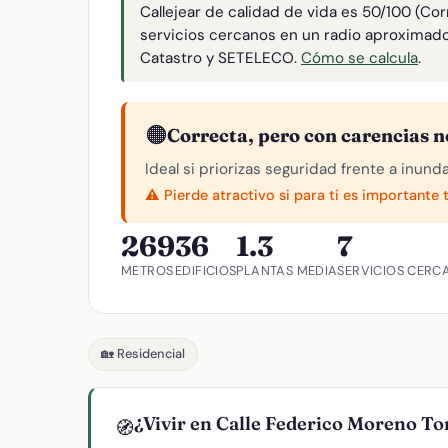
Callejear de calidad de vida es 50/100 (Co
servicios cercanos en un radio aproximad
Catastro y SETELECO.
Cómo se calcula
.
🟠
Correcta, pero con carencias n
Ideal si priorizas seguridad frente a inund
⚠️ Pierde atractivo si para ti es importante 
269
36
1.3
7
METROS
EDIFICIOS
PLANTAS MEDIA
SERVICIOS CERC
🏡 Residencial
¿Vivir en Calle Federico Moreno T
🧭