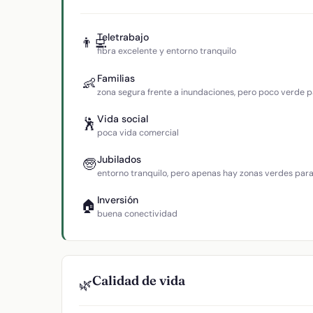
Teletrabajo
👨‍💻
fibra excelente y entorno tranquilo
Familias
👶
zona segura frente a inundaciones, pero poco verde p
Vida social
🕺
poca vida comercial
Jubilados
🧓
entorno tranquilo, pero apenas hay zonas verdes par
Inversión
🏠
buena conectividad
Calidad de vida
🌿