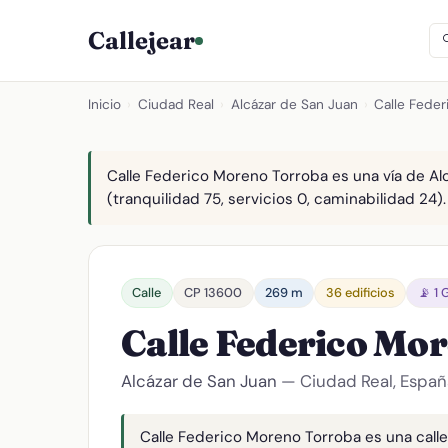
Callejear
Inicio
›
Ciudad Real
›
Alcázar de San Juan
›
Calle Fede
Calle Federico Moreno Torroba es una vía de Al
(tranquilidad 75, servicios 0, caminabilidad 24)
Calle
CP 13600
269 m
36 edificios
📡 1
Calle Federico Mo
Alcázar de San Juan
— Ciudad Real, Españ
Calle Federico Moreno Torroba es una calle