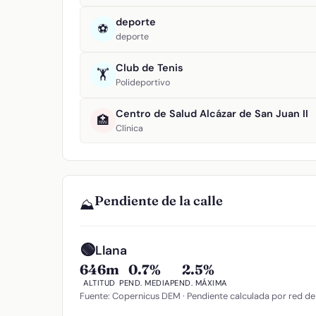
deporte
⚽
deporte
Club de Tenis
🏋️
Polideportivo
Centro de Salud Alcázar de San Juan II
🏥
Clínica
Pendiente de la calle
⛰️
🟢
Llana
646m
0.7%
2.5%
ALTITUD
PEND. MEDIA
PEND. MÁXIMA
Fuente: Copernicus DEM · Pendiente calculada por red de