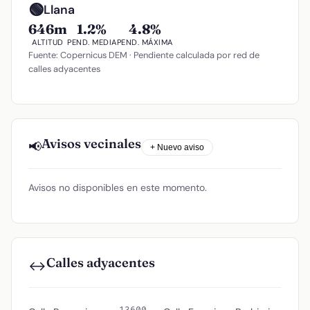
🟢
Llana
646m
1.2%
4.8%
ALTITUD
PEND. MEDIA
PEND. MÁXIMA
Fuente: Copernicus DEM · Pendiente calculada por red de
calles adyacentes
Avisos vecinales
📢
+ Nuevo aviso
Avisos no disponibles en este momento.
Calles adyacentes
↔️