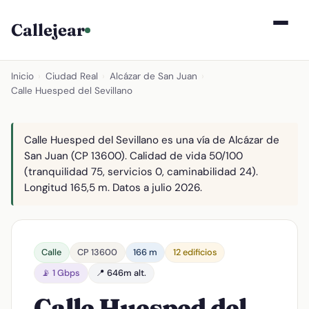
Callejear
Inicio
›
Ciudad Real
›
Alcázar de San Juan
›
Calle Huesped del Sevillano
Calle Huesped del Sevillano es una vía de Alcázar de
San Juan (CP 13600). Calidad de vida 50/100
(tranquilidad 75, servicios 0, caminabilidad 24).
Longitud 165,5 m. Datos a julio 2026.
Calle
CP 13600
166 m
12 edificios
📡 1 Gbps
📍 646m alt.
Calle Huesped del