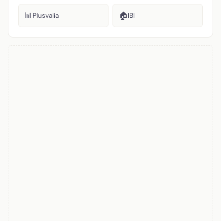
📊
🏠
Plusvalía
IBI