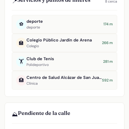
📍
8 cerca
deporte
⚽
174 m
deporte
Colegio Público Jardín de Arena
🏫
266 m
Colegio
Club de Tenis
🏋️
281 m
Polideportivo
Centro de Salud Alcázar de San Juan II
🏥
592 m
Clínica
Pendiente de la calle
⛰️