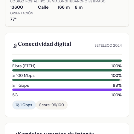
CÓDIGO POSTAL
TIPO DE VÍA
LONGITUD
ANCHO ESTIMADO
13600
Calle
166 m
8 m
ORIENTACIÓN
77°
Conectividad digital
📡
SETELECO 2024
Fibra (FTTH)
100%
≥ 100 Mbps
100%
≥ 1 Gbps
98%
5G
100%
🚀 1 Gbps
Score: 99/100
Servicios y puntos de interés