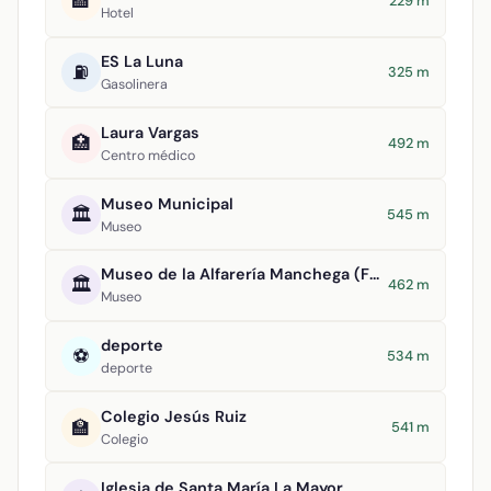
🏨
229 m
Hotel
ES La Luna
⛽
325 m
Gasolinera
Laura Vargas
🏥
492 m
Centro médico
Museo Municipal
🏛️
545 m
Museo
Museo de la Alfarería Manchega (Formma)
🏛️
462 m
Museo
deporte
⚽
534 m
deporte
Colegio Jesús Ruiz
🏫
541 m
Colegio
Iglesia de Santa María La Mayor