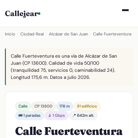
Callejear
Inicio
›
Ciudad Real
›
Alcázar de San Juan
›
Calle Fuerteventura
Calle Fuerteventura es una vía de Alcázar de San
Juan (CP 13600). Calidad de vida 50/100
(tranquilidad 75, servicios 0, caminabilidad 24).
Longitud 175,6 m. Datos a julio 2026.
Calle
CP 13600
176 m
81 edificios
🚌 1 paradas
📡 1 Gbps
📍 642m alt.
Calle Fuerteventura