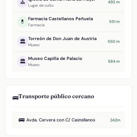
⛪
493 m
Lugar de culto
Farmacia Castellanos Peñuela
💊
551 m
Farmacia
Torreón de Don Juan de Austría
🏛️
550 m
Museo
Museo Capilla de Palacio
🏛️
584 m
Museo
Transporte público cercano
🚌
🚌
Avda. Cervera con C/ Castellanos
242m