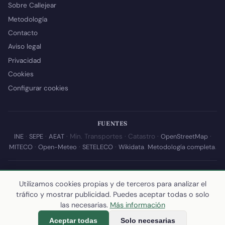
Sobre Callejear
Metodología
Contacto
Aviso legal
Privacidad
Cookies
Configurar cookies
FUENTES
INE
·
SEPE
·
AEAT
· Min. Transportes · Catastro ·
OpenStreetMap
·
MITECO
·
Open-Meteo
·
SETELECO
·
Wikidata
.
Metodología completa
.
© 2026 Callejear.com — Directorio municipal de España con datos
abiertos. Desarrollado y mantenido por
Yoel Castaño
.
Utilizamos cookies propias y de terceros para analizar el
tráfico y mostrar publicidad. Puedes aceptar todas o solo
Última actualización de esta página:
10 de julio de 2026
·
Cómo
las necesarias.
Más información
calculamos los datos
Aceptar todas
Solo necesarias