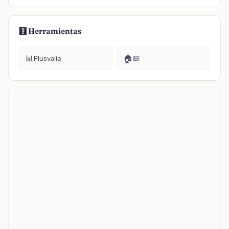
🧮 Herramientas
📊
🏠
Plusvalía
IBI