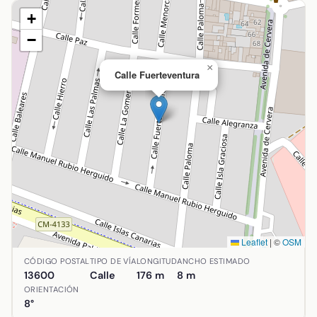
+
−
×
Calle Fuerteventura
Leaflet
|
©
OSM
Ubicación de Calle Fuerteventura en Alcázar de San Juan,
CÓDIGO POSTAL
TIPO DE VÍA
LONGITUD
ANCHO ESTIMADO
13600
Calle
176 m
8 m
ORIENTACIÓN
8°