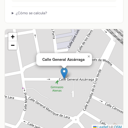
¿Cómo se calcula?
+
−
×
Calle General Azcárraga
Leaflet
|
©
OSM