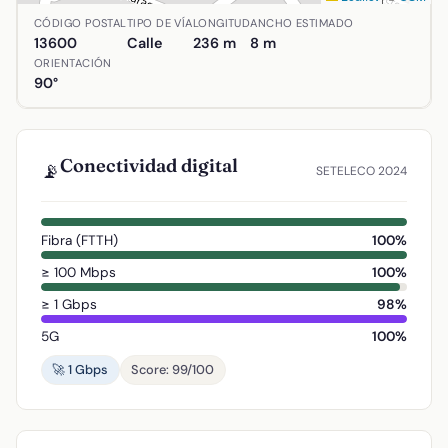
Ubicación de Calle General Azcárraga en Alcázar de San J
CÓDIGO POSTAL
TIPO DE VÍA
LONGITUD
ANCHO ESTIMADO
13600
Calle
236 m
8 m
ORIENTACIÓN
90°
Conectividad digital
📡
SETELECO 2024
Fibra (FTTH)
100%
≥ 100 Mbps
100%
≥ 1 Gbps
98%
5G
100%
🚀 1 Gbps
Score: 99/100