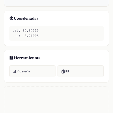
🌍 Coordenadas
Lat: 39.39616
Lon: -3.21006
🧮 Herramientas
📊
🏠
Plusvalía
IBI