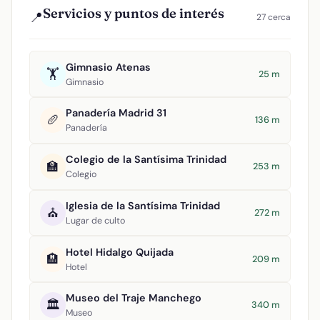
Servicios y puntos de interés
📍
27 cerca
Gimnasio Atenas
🏋️
25 m
Gimnasio
Panadería Madrid 31
🥖
136 m
Panadería
Colegio de la Santísima Trinidad
🏫
253 m
Colegio
Iglesia de la Santísima Trinidad
⛪
272 m
Lugar de culto
Hotel Hidalgo Quijada
🏨
209 m
Hotel
Museo del Traje Manchego
🏛️
340 m
Museo