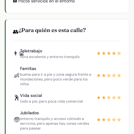
🏥 Pocos servicios en el entorno
¿Para quién es esta calle?
👥
Teletrabajo
👨‍💻
★★★★☆
fibra excelente y entorno tranquilo
Familias
👶
buena para ir a pie y zona segura frente a
★★☆☆☆
inundaciones, pero poco verde para los
niños
Vida social
🕺
★★☆☆☆
todo a pie, pero poca vida comercial
Jubilados
🧓
entorno tranquilo y acceso cómodo a
★★☆☆☆
servicios, pero apenas hay zonas verdes
para pasear