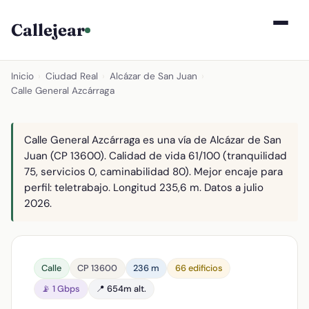
Callejear
Inicio
›
Ciudad Real
›
Alcázar de San Juan
›
Calle General Azcárraga
Calle General Azcárraga es una vía de Alcázar de San
Juan (CP 13600). Calidad de vida 61/100 (tranquilidad
75, servicios 0, caminabilidad 80). Mejor encaje para
perfil: teletrabajo. Longitud 235,6 m. Datos a julio
2026.
Calle
CP 13600
236 m
66 edificios
📡 1 Gbps
📍 654m alt.