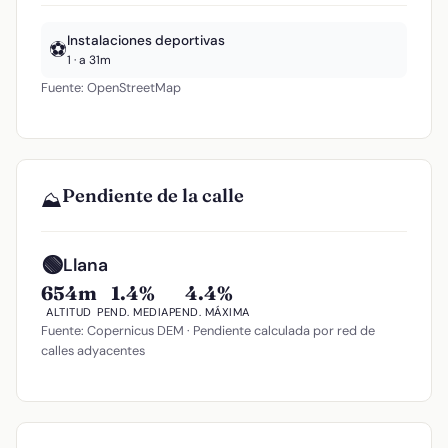
Instalaciones deportivas
⚽
1 · a 31m
Fuente: OpenStreetMap
Pendiente de la calle
⛰️
🟢
Llana
654m
1.4%
4.4%
ALTITUD
PEND. MEDIA
PEND. MÁXIMA
Fuente: Copernicus DEM · Pendiente calculada por red de
calles adyacentes