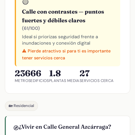
🟡
Calle con contrastes — puntos
fuertes y débiles claros
(61/100)
Ideal si priorizas seguridad frente a
inundaciones y conexión digital
⚠️ Pierde atractivo si para ti es importante
tener servicios cerca
236
66
1.8
27
METROS
EDIFICIOS
PLANTAS MEDIA
SERVICIOS CERCA
🏡 Residencial
¿Vivir en Calle General Azcárraga?
🧭