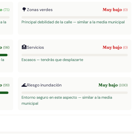
🌳
to
Muy bajo
Zonas verdes
(75)
(0)
a la
Principal debilidad de la calle — similar a la media municipal
🏥
to
Muy bajo
Servicios
(98)
(0)
 la
Escasos — tendrás que desplazarte
🌊
to
Muy bajo
Riesgo inundación
(99)
(100)
Entorno seguro en este aspecto — similar a la media
municipal