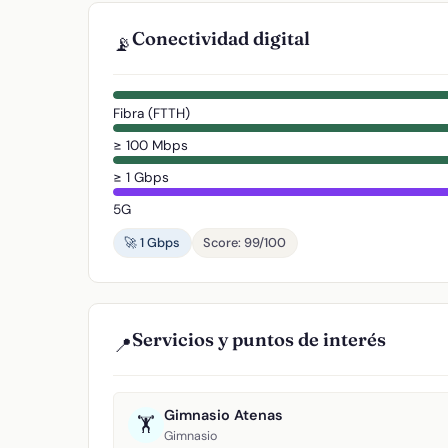
Conectividad digital
📡
Fibra (FTTH)
≥ 100 Mbps
≥ 1 Gbps
5G
🚀 1 Gbps
Score: 99/100
Servicios y puntos de interés
📍
Gimnasio Atenas
🏋️
Gimnasio