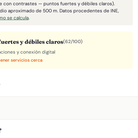
le con contrastes — puntos fuertes y débiles claros).
adio aproximado de 500 m. Datos procedentes de INE,
o se calcula
.
uertes y débiles claros
(62/100)
aciones y conexión digital
tener servicios cerca
A
?