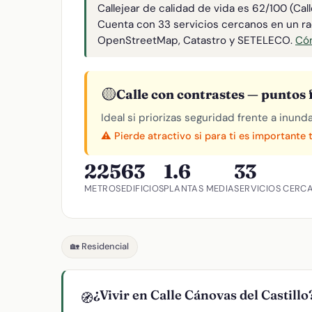
Callejear de calidad de vida es 62/100 (Cal
Cuenta con 33 servicios cercanos en un r
OpenStreetMap, Catastro y SETELECO.
Cóm
🟡
Calle con contrastes — puntos f
Ideal si priorizas seguridad frente a inund
⚠️ Pierde atractivo si para ti es importante 
225
63
1.6
33
METROS
EDIFICIOS
PLANTAS MEDIA
SERVICIOS CERC
🏡 Residencial
¿Vivir en Calle Cánovas del Castillo
🧭