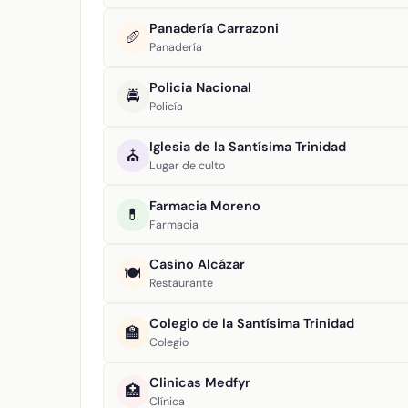
Panadería Carrazoni
🥖
Panadería
Policia Nacional
🚔
Policía
Iglesia de la Santísima Trinidad
⛪
Lugar de culto
Farmacia Moreno
💊
Farmacia
Casino Alcázar
🍽️
Restaurante
Colegio de la Santísima Trinidad
🏫
Colegio
Clinicas Medfyr
🏥
Clínica