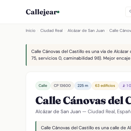
Callejear
Inicio
›
Ciudad Real
›
Alcázar de San Juan
›
Calle Cánov
Calle Cánovas del Castillo es una vía de Alcáza
75, servicios 0, caminabilidad 98). Mejor encaje 
Calle
CP 13600
225 m
63 edificios
📡 1 
Calle Cánovas del C
Alcázar de San Juan
— Ciudad Real, Españ
Calle Cánovas del Castillo es una calle de 