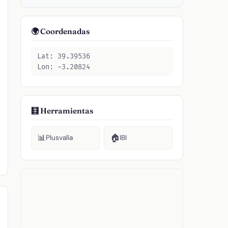
🌍 Coordenadas
Lat: 39.39536
Lon: -3.20824
🧮 Herramientas
📊
🏠
Plusvalía
IBI