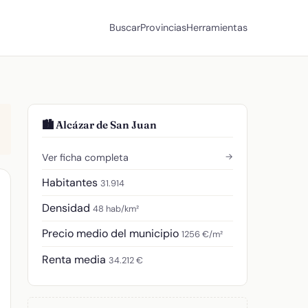
Buscar
Provincias
Herramientas
🏙️ Alcázar de San Juan
→
Ver ficha completa
Habitantes
31.914
Densidad
48 hab/km²
Precio medio del municipio
1256 €/m²
Renta media
34.212 €