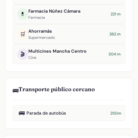
Farmacia Núñez Cámara
💊
221 m
Farmacia
Ahorramás
🛒
262 m
Supermercado
Multicines Mancha Centro
🎬
304 m
Cine
Transporte público cercano
🚌
🚌
Parada de autobús
250m