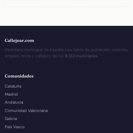
Callejear.com
Directorio municipal de España con datos de población, vivienda,
empleo, renta y callejero de los
8.132 municipios
.
Comunidades
Cataluña
Madrid
Andalucía
Comunidad Valenciana
Galicia
País Vasco