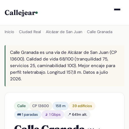
Callejear
Inicio
›
Ciudad Real
›
Alcázar de San Juan
›
Calle Granada
Calle Granada es una vía de Alcázar de San Juan (CP
13600). Calidad de vida 68/100 (tranquilidad 75,
servicios 25, caminabilidad 100). Mejor encaje para
perfil: teletrabajo. Longitud 157,8 m. Datos a julio
2026.
Calle
CP 13600
158 m
39 edificios
🚌 1 paradas
📡 1 Gbps
📍 641m alt.