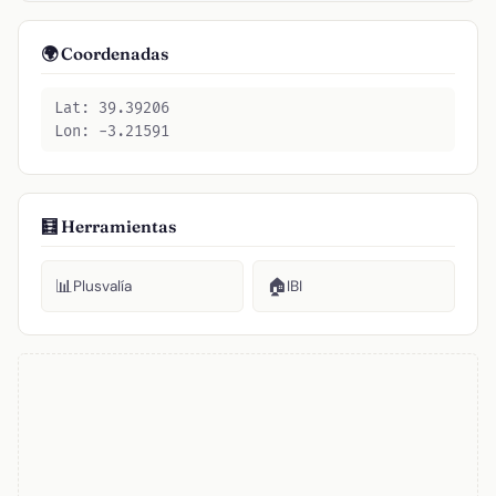
🌍 Coordenadas
Lat: 39.39206
Lon: -3.21591
🧮 Herramientas
📊
🏠
Plusvalía
IBI