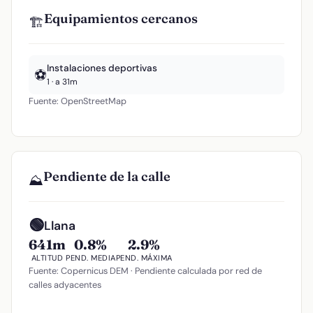
Equipamientos cercanos
🏗️
Instalaciones deportivas
⚽
1 · a 31m
Fuente: OpenStreetMap
Pendiente de la calle
⛰️
🟢
Llana
641m
0.8%
2.9%
ALTITUD
PEND. MEDIA
PEND. MÁXIMA
Fuente: Copernicus DEM · Pendiente calculada por red de
calles adyacentes