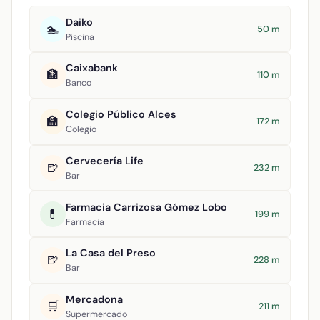
Daiko
🏊
50 m
Piscina
Caixabank
🏦
110 m
Banco
Colegio Público Alces
🏫
172 m
Colegio
Cervecería Life
🍺
232 m
Bar
Farmacia Carrizosa Gómez Lobo
💊
199 m
Farmacia
La Casa del Preso
🍺
228 m
Bar
Mercadona
🛒
211 m
Supermercado