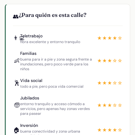
¿Para quién es esta calle?
👥
Teletrabajo
👨‍💻
★★★★☆
fibra excelente y entorno tranquilo
Familias
👶
buena para ir a pie y zona segura frente a
★★★☆☆
inundaciones, pero poco verde para los
niños
Vida social
🕺
★★★☆☆
todo a pie, pero poca vida comercial
Jubilados
🧓
entorno tranquilo y acceso cómodo a
★★★☆☆
servicios, pero apenas hay zonas verdes
para pasear
Inversión
🏠
★★★★☆
buena conectividad y zona urbana