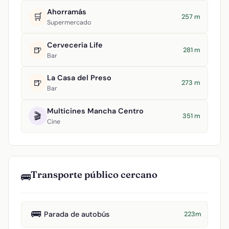
Ahorramás
🛒
257 m
Supermercado
Cervecería Life
🍺
281 m
Bar
La Casa del Preso
🍺
273 m
Bar
Multicines Mancha Centro
🎬
351 m
Cine
Transporte público cercano
🚌
🚌
Parada de autobús
223m