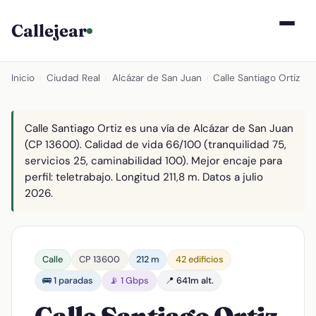
Callejear
Inicio
›
Ciudad Real
›
Alcázar de San Juan
›
Calle Santiago Ortiz
Calle Santiago Ortiz es una vía de Alcázar de San Juan
(CP 13600). Calidad de vida 66/100 (tranquilidad 75,
servicios 25, caminabilidad 100). Mejor encaje para
perfil: teletrabajo. Longitud 211,8 m. Datos a julio
2026.
Calle
CP 13600
212 m
42 edificios
🚌 1 paradas
📡 1 Gbps
📍 641m alt.