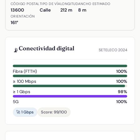
Ubicación de Calle Santiago Ortiz en Alcázar de San Juan, 
CÓDIGO POSTAL
TIPO DE VÍA
LONGITUD
ANCHO ESTIMADO
13600
Calle
212 m
8 m
ORIENTACIÓN
161°
Conectividad digital
📡
SETELECO 2024
Fibra (FTTH)
100%
≥ 100 Mbps
100%
≥ 1 Gbps
98%
5G
100%
🚀 1 Gbps
Score: 99/100