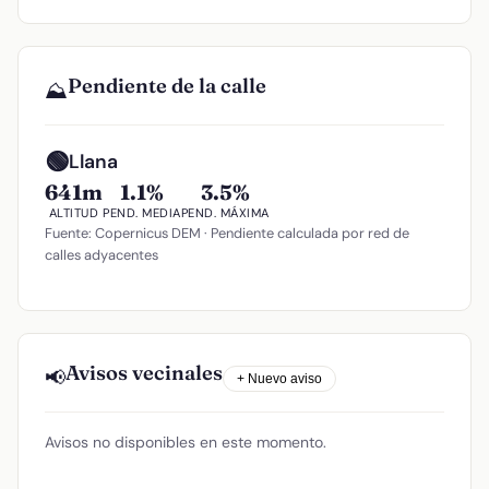
Pendiente de la calle
⛰️
🟢
Llana
641m
1.1%
3.5%
ALTITUD
PEND. MEDIA
PEND. MÁXIMA
Fuente: Copernicus DEM · Pendiente calculada por red de
calles adyacentes
Avisos vecinales
📢
+ Nuevo aviso
Avisos no disponibles en este momento.