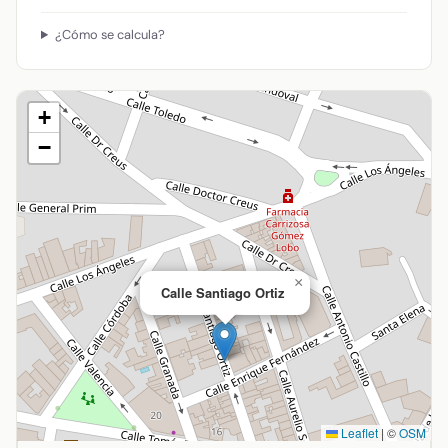
¿Cómo se calcula?
+
−
×
Calle Santiago Ortiz
Leaflet
|
©
OSM