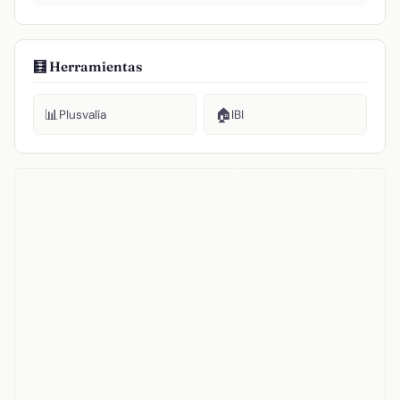
🧮 Herramientas
📊
🏠
Plusvalía
IBI