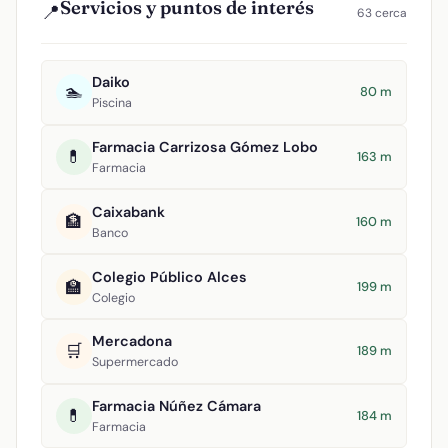
Servicios y puntos de interés
📍
63 cerca
Daiko
🏊
80 m
Piscina
Farmacia Carrizosa Gómez Lobo
💊
163 m
Farmacia
Caixabank
🏦
160 m
Banco
Colegio Público Alces
🏫
199 m
Colegio
Mercadona
🛒
189 m
Supermercado
Farmacia Núñez Cámara
💊
184 m
Farmacia