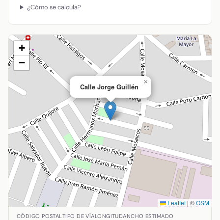
¿Cómo se calcula?
+
−
×
Calle Jorge Guillén
Leaflet
|
©
OSM
Ubicación de Calle Jorge Guillén en Alcázar de San Juan,
CÓDIGO POSTAL
TIPO DE VÍA
LONGITUD
ANCHO ESTIMADO