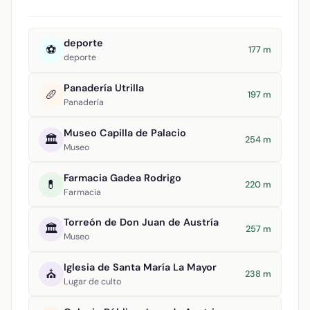
deporte
⚽
177 m
deporte
Panadería Utrilla
🥖
197 m
Panadería
Museo Capilla de Palacio
🏛️
254 m
Museo
Farmacia Gadea Rodrigo
💊
220 m
Farmacia
Torreón de Don Juan de Austría
🏛️
257 m
Museo
Iglesia de Santa María La Mayor
⛪
238 m
Lugar de culto