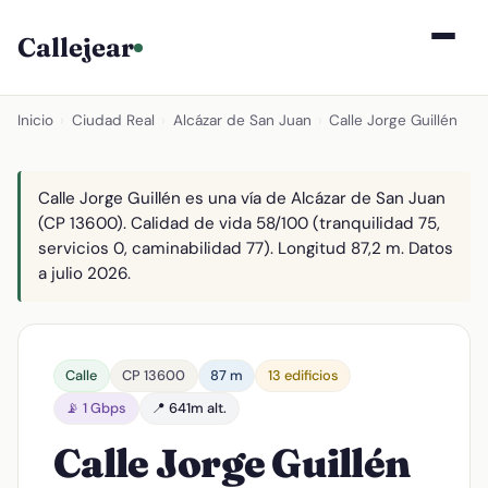
Callejear
Inicio
›
Ciudad Real
›
Alcázar de San Juan
›
Calle Jorge Guillén
Calle Jorge Guillén es una vía de Alcázar de San Juan
(CP 13600). Calidad de vida 58/100 (tranquilidad 75,
servicios 0, caminabilidad 77). Longitud 87,2 m. Datos
a julio 2026.
Calle
CP 13600
87 m
13 edificios
📡 1 Gbps
📍 641m alt.
Calle Jorge Guillén