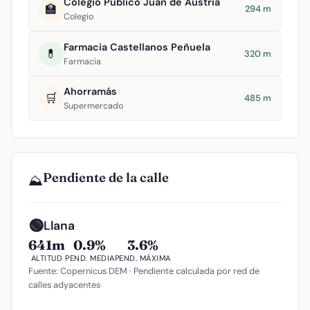
Colegio Público Juan de Austria
🏫
294 m
Colegio
Farmacia Castellanos Peñuela
💊
320 m
Farmacia
Ahorramás
🛒
485 m
Supermercado
Pendiente de la calle
⛰️
🟢
Llana
641m
0.9%
3.6%
ALTITUD
PEND. MEDIA
PEND. MÁXIMA
Fuente: Copernicus DEM · Pendiente calculada por red de
calles adyacentes