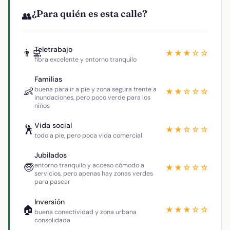
¿Para quién es esta calle?
👥
Teletrabajo
👨‍💻
★★★☆☆
fibra excelente y entorno tranquilo
Familias
👶
buena para ir a pie y zona segura frente a
★★☆☆☆
inundaciones, pero poco verde para los
niños
Vida social
🕺
★★☆☆☆
todo a pie, pero poca vida comercial
Jubilados
🧓
entorno tranquilo y acceso cómodo a
★★☆☆☆
servicios, pero apenas hay zonas verdes
para pasear
Inversión
🏠
★★★☆☆
buena conectividad y zona urbana
consolidada