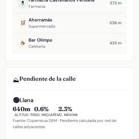
💊
373 m
Farmacia
Ahorramás
🛒
536 m
Supermercado
Bar Olimpo
☕
435 m
Cafetería
Pendiente de la calle
⛰️
🟢
Llana
640m
0.6%
2.3%
ALTITUD
PEND. MEDIA
PEND. MÁXIMA
Fuente: Copernicus DEM · Pendiente calculada por red de
calles adyacentes