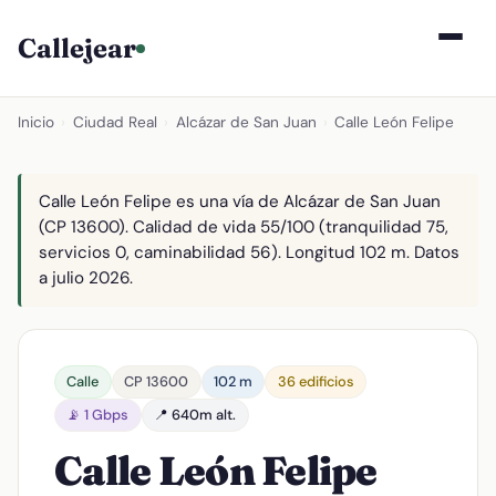
Callejear
Inicio
›
Ciudad Real
›
Alcázar de San Juan
›
Calle León Felipe
Calle León Felipe es una vía de Alcázar de San Juan
(CP 13600). Calidad de vida 55/100 (tranquilidad 75,
servicios 0, caminabilidad 56). Longitud 102 m. Datos
a julio 2026.
Calle
CP 13600
102 m
36 edificios
📡 1 Gbps
📍 640m alt.
Calle León Felipe