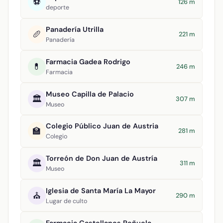
⚽
126 m
deporte
Panadería Utrilla
🥖
221 m
Panadería
Farmacia Gadea Rodrigo
💊
246 m
Farmacia
Museo Capilla de Palacio
🏛️
307 m
Museo
Colegio Público Juan de Austria
🏫
281 m
Colegio
Torreón de Don Juan de Austría
🏛️
311 m
Museo
Iglesia de Santa María La Mayor
⛪
290 m
Lugar de culto
Farmacia Castellanos Peñuela