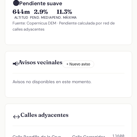
🟡
Pendiente suave
644m
2.9%
11.3%
ALTITUD
PEND. MEDIA
PEND. MÁXIMA
Fuente: Copernicus DEM · Pendiente calculada por red de
calles adyacentes
Avisos vecinales
📢
+ Nuevo aviso
Avisos no disponibles en este momento.
Calles adyacentes
↔️
13600
Calle Rondilla de la Cruz
Calle Corregidor