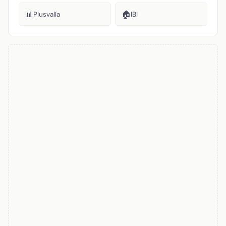
📊
🏠
Plusvalía
IBI