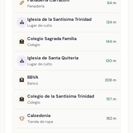
Panadería Carrazoni
🥖
64 m
Panadería
Iglesia de la Santísima Trinidad
⛪
124 m
Lugar de culto
Colegio Sagrada Familia
🏫
144 m
Colegio
Iglesia de Santa Quiteria
⛪
130 m
Lugar de culto
BBVA
🏦
208 m
Banco
Colegio de la Santísima Trinidad
🏫
157 m
Colegio
Calzedonia
👕
182 m
Tienda de ropa