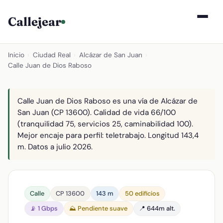
Callejear
Inicio
›
Ciudad Real
›
Alcázar de San Juan
›
Calle Juan de Dios Raboso
Calle Juan de Dios Raboso es una vía de Alcázar de
San Juan (CP 13600). Calidad de vida 66/100
(tranquilidad 75, servicios 25, caminabilidad 100).
Mejor encaje para perfil: teletrabajo. Longitud 143,4
m. Datos a julio 2026.
Calle
CP 13600
143 m
50 edificios
📡 1 Gbps
⛰️ Pendiente suave
📍 644m alt.