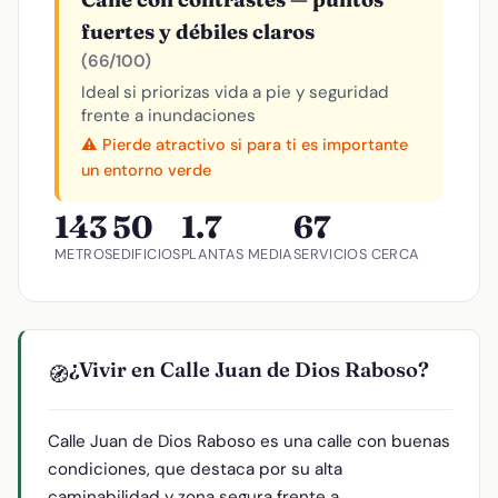
fuertes y débiles claros
(66/100)
Ideal si priorizas vida a pie y seguridad
frente a inundaciones
⚠️ Pierde atractivo si para ti es importante
un entorno verde
143
50
1.7
67
METROS
EDIFICIOS
PLANTAS MEDIA
SERVICIOS CERCA
¿Vivir en Calle Juan de Dios Raboso?
🧭
Calle Juan de Dios Raboso es una calle con buenas
condiciones, que destaca por su alta
caminabilidad y zona segura frente a