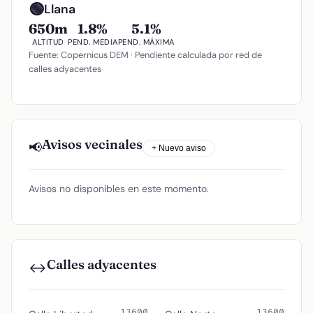
🟢
Llana
650m
1.8%
5.1%
ALTITUD
PEND. MEDIA
PEND. MÁXIMA
Fuente: Copernicus DEM · Pendiente calculada por red de
calles adyacentes
Avisos vecinales
📢
+ Nuevo aviso
Avisos no disponibles en este momento.
Calles adyacentes
↔️
13600
13600