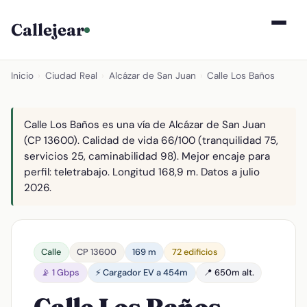
Callejear
Inicio
›
Ciudad Real
›
Alcázar de San Juan
›
Calle Los Baños
Calle Los Baños es una vía de Alcázar de San Juan
(CP 13600). Calidad de vida 66/100 (tranquilidad 75,
servicios 25, caminabilidad 98). Mejor encaje para
perfil: teletrabajo. Longitud 168,9 m. Datos a julio
2026.
Calle
CP 13600
169 m
72 edificios
📡 1 Gbps
⚡ Cargador EV a 454m
📍 650m alt.