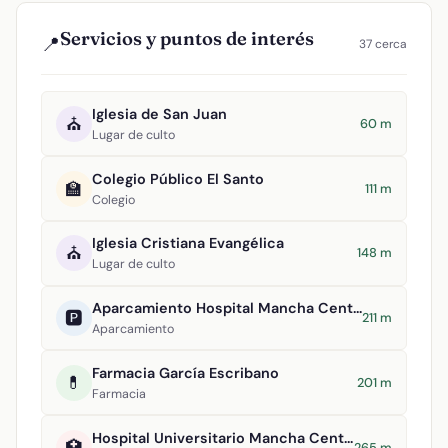
Servicios y puntos de interés
📍
37 cerca
Iglesia de San Juan
⛪
60 m
Lugar de culto
Colegio Público El Santo
🏫
111 m
Colegio
Iglesia Cristiana Evangélica
⛪
148 m
Lugar de culto
Aparcamiento Hospital Mancha Centro
🅿️
211 m
Aparcamiento
Farmacia García Escribano
💊
201 m
Farmacia
Hospital Universitario Mancha Centro
🏥
265 m