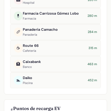
Hospital
Farmacia Carrizosa Gómez Lobo
💊
280 m
Farmacia
Panadería Camacho
🥖
284 m
Panadería
Route 66
☕
315 m
Cafetería
Caixabank
🏦
463 m
Banco
Daiko
🏊
452 m
Piscina
Puntos de recarga EV
⚡