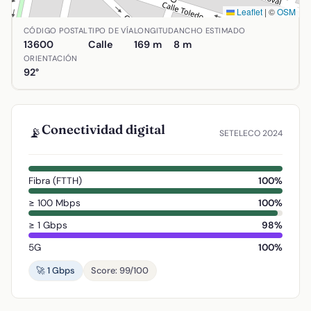
Leaflet
|
©
OSM
Ubicación de Calle Los Baños en Alcázar de San Juan, Ci
CÓDIGO POSTAL
TIPO DE VÍA
LONGITUD
ANCHO ESTIMADO
13600
Calle
169 m
8 m
ORIENTACIÓN
92°
Conectividad digital
📡
SETELECO 2024
Fibra (FTTH)
100%
≥ 100 Mbps
100%
≥ 1 Gbps
98%
5G
100%
🚀 1 Gbps
Score: 99/100