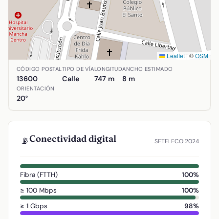
Leaflet
|
©
OSM
Ubicación de Calle Juan Bautista de la Concecpión en Alc
CÓDIGO POSTAL
TIPO DE VÍA
LONGITUD
ANCHO ESTIMADO
13600
Calle
747 m
8 m
ORIENTACIÓN
20°
Conectividad digital
📡
SETELECO 2024
Fibra (FTTH)
100%
≥ 100 Mbps
100%
≥ 1 Gbps
98%