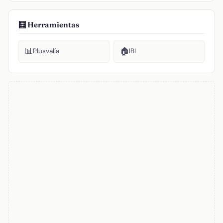
🧮 Herramientas
📊
🏠
Plusvalía
IBI