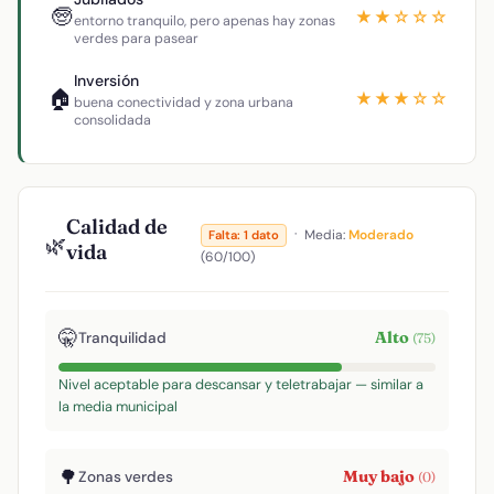
🧓
★★☆☆☆
entorno tranquilo, pero apenas hay zonas
verdes para pasear
Inversión
🏠
★★★☆☆
buena conectividad y zona urbana
consolidada
Calidad de
·
Media:
Moderado
Falta: 1 dato
🌿
vida
(60/100)
🤫
Alto
Tranquilidad
(75)
Nivel aceptable para descansar y teletrabajar — similar a
la media municipal
🌳
Muy bajo
Zonas verdes
(0)