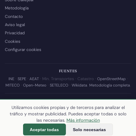
Metodología
Contacto
Aviso legal
Privacidad
Cookies
Configurar cookies
FUENTES
INE
·
SEPE
·
AEAT
· Min. Transportes · Catastro ·
OpenStreetMap
·
MITECO
·
Open-Meteo
·
SETELECO
·
Wikidata
.
Metodología completa
.
© 2026 Callejear.com — Directorio municipal de España con datos
abiertos. Desarrollado y mantenido por
Yoel Castaño
.
Utilizamos cookies propias y de terceros para analizar el
tráfico y mostrar publicidad. Puedes aceptar todas o solo
Última actualización de esta página:
10 de julio de 2026
·
Cómo
las necesarias.
Más información
calculamos los datos
Aceptar todas
Solo necesarias