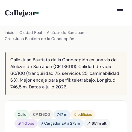
Callejear
Inicio
›
Ciudad Real
›
Alcázar de San Juan
›
Calle Juan Bautista de la Concecpión
Calle Juan Bautista de la Concecpión es una vía de
Alcázar de San Juan (CP 13600). Calidad de vida
60/100 (tranquilidad 75, servicios 25, caminabilidad
63). Mejor encaje para perfil: teletrabajo. Longitud
746,5 m. Datos a julio 2026.
Calle
CP 13600
747 m
5 edificios
📡 1 Gbps
⚡ Cargador EV a 273m
📍 651m alt.