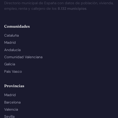
Directorio municipal de España con datos de población, vivienda,
empleo, renta y callejero de los
8.132 municipios
.
Comunidades
Cataluña
Madrid
Andalucía
Comunidad Valenciana
Galicia
País Vasco
Provincias
Madrid
Barcelona
Valencia
Sevilla