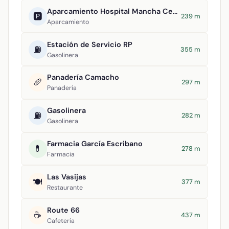
Aparcamiento Hospital Mancha Centro
🅿️
239 m
Aparcamiento
Estación de Servicio RP
⛽
355 m
Gasolinera
Panadería Camacho
🥖
297 m
Panadería
Gasolinera
⛽
282 m
Gasolinera
Farmacia García Escribano
💊
278 m
Farmacia
Las Vasijas
🍽️
377 m
Restaurante
Route 66
☕
437 m
Cafetería