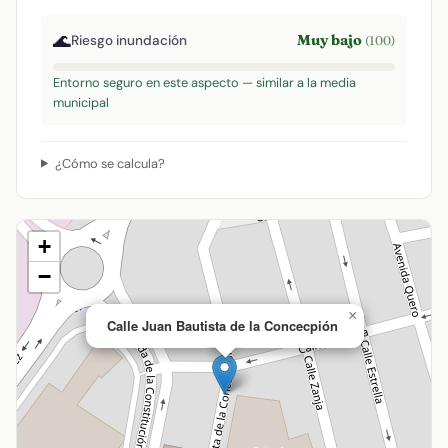
🌊
Muy bajo
Riesgo inundación
(100)
Entorno seguro en este aspecto — similar a la media
municipal
¿Cómo se calcula?
+
−
×
Calle Juan Bautista de la Concecpión