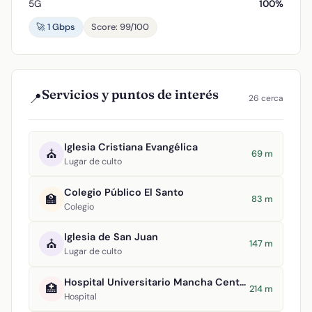
5G
100%
🚀 1 Gbps
Score: 99/100
Servicios y puntos de interés
📍
26 cerca
Iglesia Cristiana Evangélica
⛪
69 m
Lugar de culto
Colegio Público El Santo
🏫
83 m
Colegio
Iglesia de San Juan
⛪
147 m
Lugar de culto
Hospital Universitario Mancha Centro
🏥
214 m
Hospital