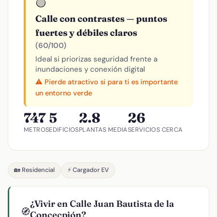
🟡
Calle con contrastes — puntos
fuertes y débiles claros
(60/100)
Ideal si priorizas seguridad frente a
inundaciones y conexión digital
⚠️ Pierde atractivo si para ti es importante
un entorno verde
747
5
2.8
26
METROS
EDIFICIOS
PLANTAS MEDIA
SERVICIOS CERCA
🏡 Residencial
⚡ Cargador EV
¿Vivir en Calle Juan Bautista de la
🧭
Concecpión?